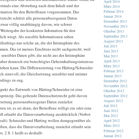
April 2014
rstmals eine Abstufung nach dem Inhalt und der
März 2014
Februar 2014
rmation für den Betroffenen vorgenommen. Das
Januar 2014
tzrecht schützt alle personenbezogenen Daten
Dezember 2013
zwar völlig unabhängig davon, wie schwer
November 2013
 Weitergabe der konkreten Infomation für den
Oktober 2013
September 2013
lich wiegt. Als sensible Informationen sehen
August 2013
llerdings nur solche an, die der Intimsphäre des
Juli 2013
men. Das ist meines Erachtens nicht sachgerecht, weil
Juni 2013
 sensibler Daten gibt, die nicht aus der Intimsphäre
Mai 2013
April 2013
aber dennoch ein berechtigtes Geheimhaltungsinteresse
März 2013
stehen kann. Die Differenzierung von Härting/Schneider
Februar 2013
ich sinnvoll, die Gleichsetzung sensibler und intimer
Januar 2013
erdings zu eng.
Dezember 2012
November 2012
spekt des Entwurfs von Härting/Schneider ist eine
Oktober 2012
prinzip. Das geltende Datenschutzrecht geht davon
September 2012
August 2012
arbeitung personenbezogener Daten zunächst
Juli 2012
en ist, es sei denn, der Betroffene willigt ein oder eine
Juni 2012
ift erlaubt die Datenverarbeitung ausdrücklich (Verbot
Mai 2012
halt). Schneider und Härting wollen demgegenüber als
April 2012
März 2012
iben, dass die Datenverarbeitung zunächst erlaubt sein
Februar 2012
bs. 2 S. 1 heißt es deshalb:
Januar 2012