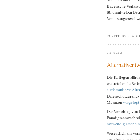
Bayerische Verfassu
für unmittelbar Bet
Verfassungsbeschw
POSTED BY STADL
31.8.12
Alternativent
Die Kollegen Härti
weitreichende Refo
ausformulierte Alte
Datenschutzgrundv
Monaten
vorgelegt
Der Vorschlag von H
Paradigmenwechsel
notwendig erschein
Wesentlich am Vors
zwischen personenb