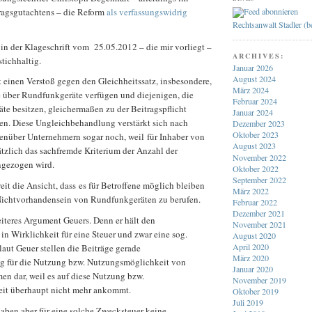
agsgutachtens – die Reform
als verfassungswidrig
Rechtsanwalt Stadler (
in der Klageschrift vom 25.05.2012 – die mir vorliegt –
ARCHIVES:
stichhaltig.
Januar 2026
August 2024
 einen Verstoß gegen den Gleichheitssatz, insbesondere,
März 2024
e über Rundfunkgeräte verfügen und diejenigen, die
Februar 2024
te besitzen, gleichermaßen zu der Beitragspflicht
Januar 2024
n. Diese Ungleichbehandlung verstärkt sich nach
Dezember 2023
Oktober 2023
enüber Unternehmern sogar noch, weil für Inhaber von
August 2023
ätzlich das sachfremde Kriterium der Anzahl der
November 2022
ngezogen wird.
Oktober 2022
September 2022
weit die Ansicht, dass es für Betroffene möglich bleiben
März 2022
 Nichtvorhandensein von Rundfunkgeräten zu berufen.
Februar 2022
Dezember 2021
iteres Argument Geuers. Denn er hält den
November 2021
n Wirklichkeit für eine Steuer und zwar eine sog.
August 2020
April 2020
aut Geuer stellen die Beiträge gerade
März 2020
g für die Nutzung bzw. Nutzungsmöglichkeit von
Januar 2020
 dar, weil es auf diese Nutzung bzw.
November 2019
it überhaupt nicht mehr ankommt.
Oktober 2019
Juli 2019
aben aber für eine solche Zwecksteuer keine