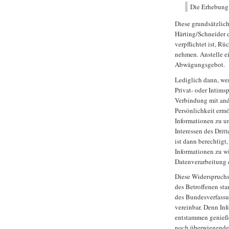
Die Erhebung 
Diese grundsätzlic
Härting/Schneider 
verpflichtet ist, Rü
nehmen. Anstelle ei
Abwägungsgebot.
Lediglich dann, we
Privat- oder Intims
Verbindung mit and
Persönlichkeit erm
Informationen zu un
Interessen des Drit
ist dann berechtigt
Informationen zu wi
Datenverarbeitung 
Diese Widerspruchsl
des Betroffenen sta
des Bundesverfassu
vereinbar. Denn Inf
entstammen genieße
noch überwiegenden