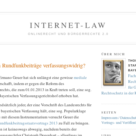
INTERNET-LAW
ONLINERECHT UND BÜRGERRECHTE 2.0
ÜBER MICH
THO
n Rundfunkbeiträge verfassungswidrig?
STA
BAY
Fach
 Ermano Geuer hat sich unlängst eine gewisse
mediale
Rech
schafft, indem er gegen die Reform des
für 
hts, die zum 01.01.2013 in Kraft treten soll, eine sog.
Rechtsschutz in der
ayerischen Verfassungsgerichtshof erhoben hat.
dsätzlich jeder, der eine Vorschrift des Landesrechts für
 bayerischen Verfassung hält, eine sog. Popularklage
SEITEN
 mit diesem Instrumentarium versucht Geuer die
Impressum / Datenschu
Vortrags- und Veröffent
ndfunkbeitragsstaatsvertrags 2013
zu Fall zu bringen.
n ist keineswegs abwegig, nachdem bereits der
sungsrechtler Christoph Degenhart – allerdings im
LINKS