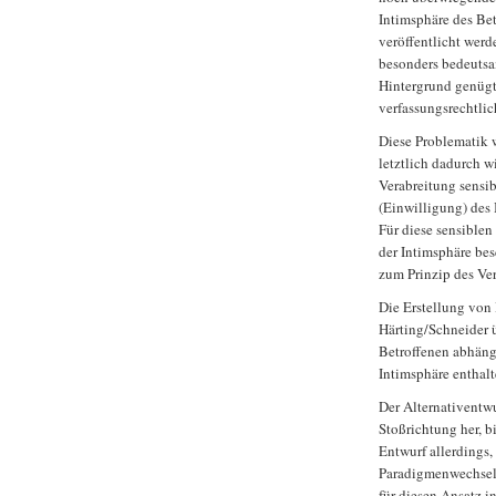
Intimsphäre des Be
veröffentlicht werd
besonders bedeutsa
Hintergrund genügt
verfassungsrechtli
Diese Problematik 
letztlich dadurch w
Verabreitung sensi
(Einwilligung) des 
Für diese sensiblen
der Intimsphäre be
zum Prinzip des Ver
Die Erstellung von
Härting/Schneider 
Betroffenen abhäng
Intimsphäre enthal
Der Alternativentw
Stoßrichtung her, b
Entwurf allerdings,
Paradigmenwechsel b
für diesen Ansatz i