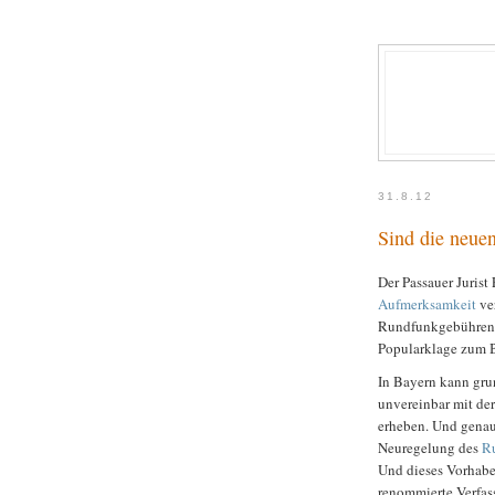
31.8.12
Sind die neue
Der Passauer Jurist
Aufmerksamkeit
ver
Rundfunkgebührenrec
Popularklage zum B
In Bayern kann grun
unvereinbar mit der
erheben. Und genau
Neuregelung des
Ru
Und dieses Vorhabe
renommierte Verfas