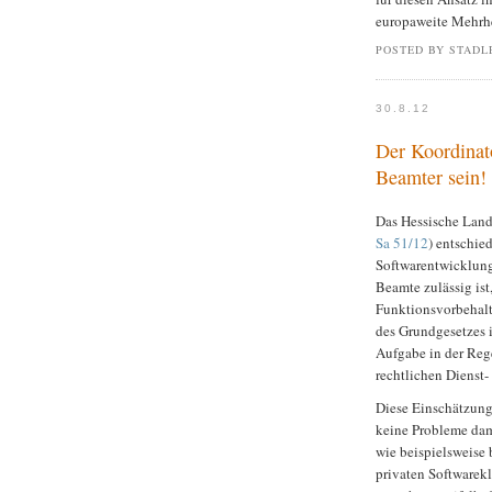
europaweite Mehrhe
POSTED BY STADL
30.8.12
Der Koordinat
Beamter sein!
Das Hessische Land
Sa 51/12
) entschie
Softwarentwicklun
Beamte zulässig ist
Funktionsvorbehal
des Grundgesetzes i
Aufgabe in der Rege
rechtlichen Dienst-
Diese Einschätzung
keine Probleme dami
wie beispielsweise
privaten Softwarek