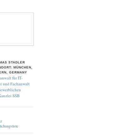
MAS STADLER
NDORT: MÜNCHEN,
ERN, GERMANY
anwalt für IT-
t und Fachanwalt
Gewerblichen
 Kanzlei SSB
tz
lichungsliste