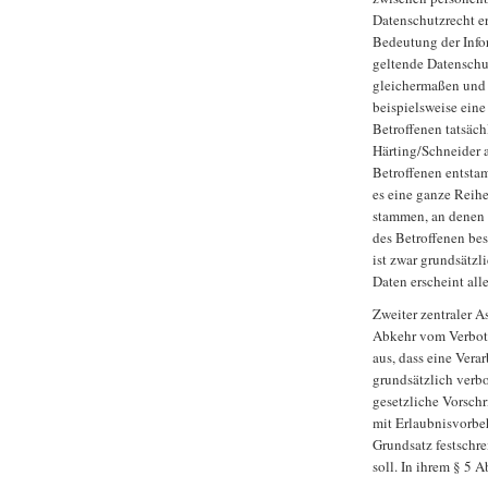
Datenschutzrecht e
Bedeutung der Info
geltende Datenschu
gleichermaßen und 
beispielsweise eine
Betroffenen tatsäch
Härting/Schneider a
Betroffenen entstam
es eine ganze Reihe
stammen, an denen 
des Betroffenen be
ist zwar grundsätzl
Daten erscheint all
Zweiter zentraler A
Abkehr vom Verbots
aus, dass eine Ver
grundsätzlich verbot
gesetzliche Vorschr
mit Erlaubnisvorbe
Grundsatz festschre
soll. In ihrem § 5 A