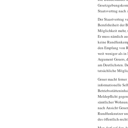
Gesetzgebungskompe
Staatsvertrag nach 
Der Staastvertrag 
Berufsfreiheit der 
Möglichkeit mehr, 
Er muss nämlich au
keine Rundfunkemp
den Empfang von R
weit weniger als in
Argument Geuers, da
am Deutlichsten. De
tatsächliche Mögl
Geuer macht ferner 
informationelle S
Betriebsstätteninhab
Meldepflicht gegen
sämtlicher Wohnunge
nach Ansicht Geuers
Rundfunknutzer und
des öffentlich-rech
Man darf auf den Au