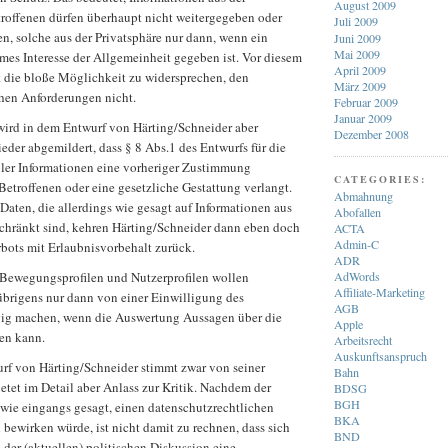
August 2009
troffenen dürfen überhaupt nicht weitergegeben oder
Juli 2009
en, solche aus der Privatsphäre nur dann, wenn ein
Juni 2009
Mai 2009
mes Interesse der Allgemeinheit gegeben ist. Vor diesem
April 2009
 die bloße Möglichkeit zu widersprechen, den
März 2009
chen Anforderungen nicht.
Februar 2009
Januar 2009
wird in dem Entwurf von Härting/Schneider aber
Dezember 2008
ieder abgemildert, dass § 8 Abs.1 des Entwurfs für die
bler Informationen eine vorheriger Zustimmung
CATEGORIES:
Betroffenen oder eine gesetzliche Gestattung verlangt.
Abmahnung
 Daten, die allerdings wie gesagt auf Informationen aus
Abofallen
schränkt sind, kehren Härting/Schneider dann eben doch
ACTA
Admin-C
bots mit Erlaubnisvorbehalt zurück.
ADR
 Bewegungsprofilen und Nutzerprofilen wollen
AdWords
Affiliate-Marketing
übrigens nur dann von einer Einwilligung des
AGB
ig machen, wenn die Auswertung Aussagen über die
Apple
ten kann.
Arbeitsrecht
Auskunftsanspruch
urf von Härting/Schneider stimmt zwar von seiner
Bahn
ietet im Detail aber Anlass zur Kritik. Nachdem der
BDSG
BGH
 wie eingangs gesagt, einen datenschutzrechtlichen
BKA
ewirken würde, ist nicht damit zu rechnen, dass sich
BND
n der (aktuellen) politischen Diskussion eine