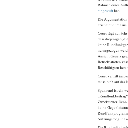
Rahmen eines Auftr
eingestuft
hat.
Die Argumentation 
erscheint durchaus 
Geuer rügt zunächst
dass diejenigen, di
keine Rundfunkgerä
herangezogen werde
Ansicht Geuers geg
Betriebsstätten zus
Beschäftigten hera
Geuer vertritt inso
muss, sich auf das
Spannend ist ein we
„Rundfunkbeitrag“ i
Zwecksteuer. Denn l
keine Gegenleistun
Rundfunkprogrammen
Nutzungsmöglichke
Die Bundesländer h