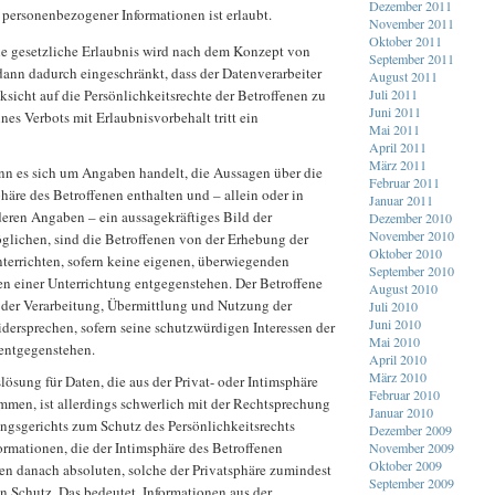
Dezember 2011
personenbezogener Informationen ist erlaubt.
November 2011
Oktober 2011
he gesetzliche Erlaubnis wird nach dem Konzept von
September 2011
dann dadurch eingeschränkt, dass der Datenverarbeiter
August 2011
Juli 2011
cksicht auf die Persönlichkeitsrechte der Betroffenen zu
Juni 2011
nes Verbots mit Erlaubnisvorbehalt tritt ein
Mai 2011
April 2011
März 2011
nn es sich um Angaben handelt, die Aussagen über die
Februar 2011
phäre des Betroffenen enthalten und – allein oder in
Januar 2011
eren Angaben – ein aussagekräftiges Bild der
Dezember 2010
November 2010
öglichen, sind die Betroffenen von der Erhebung der
Oktober 2010
terrichten, sofern keine eigenen, überwiegenden
September 2010
ten einer Unterrichtung entgegenstehen. Der Betroffene
August 2010
, der Verarbeitung, Übermittlung und Nutzung der
Juli 2010
Juni 2010
dersprechen, sofern seine schutzwürdigen Interessen der
Mai 2010
entgegenstehen.
April 2010
März 2010
ösung für Daten, die aus der Privat- oder Intimsphäre
Februar 2010
mmen, ist allerdings schwerlich mit der Rechtsprechung
Januar 2010
ngsgerichts zum Schutz des Persönlichkeitsrechts
Dezember 2009
ormationen, die der Intimsphäre des Betroffenen
November 2009
Oktober 2009
n danach absoluten, solche der Privatsphäre zumindest
September 2009
 Schutz. Das bedeutet, Informationen aus der