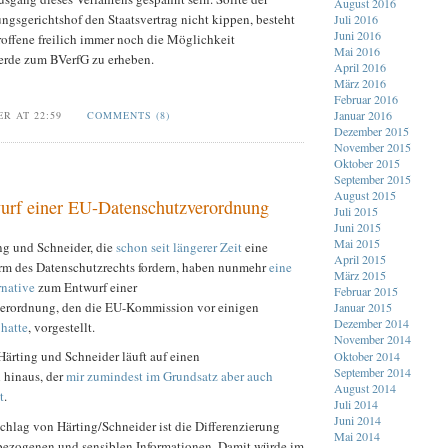
August 2016
ngsgerichtshof den Staatsvertrag nicht kippen, besteht
Juli 2016
Juni 2016
roffene freilich immer noch die Möglichkeit
Mai 2016
erde zum BVerfG zu erheben.
April 2016
März 2016
Februar 2016
Januar 2016
ER AT 22:59
COMMENTS (8)
Dezember 2015
November 2015
Oktober 2015
September 2015
August 2015
wurf einer EU-Datenschutzverordnung
Juli 2015
Juni 2015
Mai 2015
ng und Schneider, die
schon seit längerer Zeit
eine
April 2015
rm des Datenschutzrechts fordern, haben nunmehr
eine
März 2015
rnative
zum Entwurf einer
Februar 2015
erordnung, den die EU-Kommission vor einigen
Januar 2015
Dezember 2014
 hatte
, vorgestellt.
November 2014
ärting und Schneider läuft auf einen
Oktober 2014
September 2014
 hinaus, der
mir zumindest im Grundsatz aber auch
August 2014
t
.
Juli 2014
Juni 2014
chlag von Härting/Schneider ist die Differenzierung
Mai 2014
ezogenen und sensiblen Informationen. Damit würde im