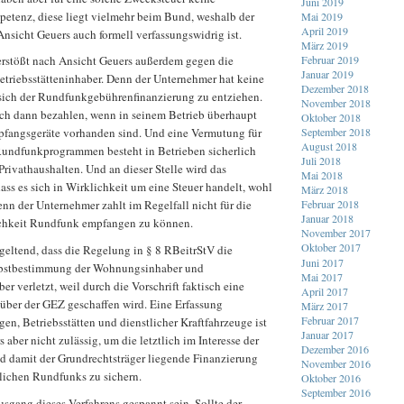
Juni 2019
tenz, diese liegt vielmehr beim Bund, weshalb der
Mai 2019
April 2019
Ansicht Geuers auch formell verfassungswidrig ist.
März 2019
Februar 2019
verstößt nach Ansicht Geuers außerdem gegen die
Januar 2019
Betriebsstätteninhaber. Denn der Unternehmer hat keine
Dezember 2018
sich der Rundfunkgebührenfinanzierung zu entziehen.
November 2018
ch dann bezahlen, wenn in seinem Betrieb überhaupt
Oktober 2018
September 2018
fangsgeräte vorhanden sind. Und eine Vermutung für
August 2018
undfunkprogrammen besteht in Betrieben sicherlich
Juli 2018
 Privathaushalten. Und an dieser Stelle wird das
Mai 2018
ss es sich in Wirklichkeit um eine Steuer handelt, wohl
März 2018
nn der Unternehmer zahlt im Regelfall nicht für die
Februar 2018
Januar 2018
ichkeit Rundfunk empfangen zu können.
November 2017
Oktober 2017
geltend, dass die Regelung in § 8 RBeitrStV die
Juni 2017
elbstbestimmung der Wohnungsinhaber und
Mai 2017
er verletzt, weil durch die Vorschrift faktisch eine
April 2017
über der GEZ geschaffen wird. Eine Erfassung
März 2017
Februar 2017
n, Betriebsstätten und dienstlicher Kraftfahrzeuge ist
Januar 2017
 aber nicht zulässig, um die letztlich im Interesse der
Dezember 2016
 damit der Grundrechtsträger liegende Finanzierung
November 2016
tlichen Rundfunks zu sichern.
Oktober 2016
September 2016
sgang dieses Verfahrens gespannt sein. Sollte der