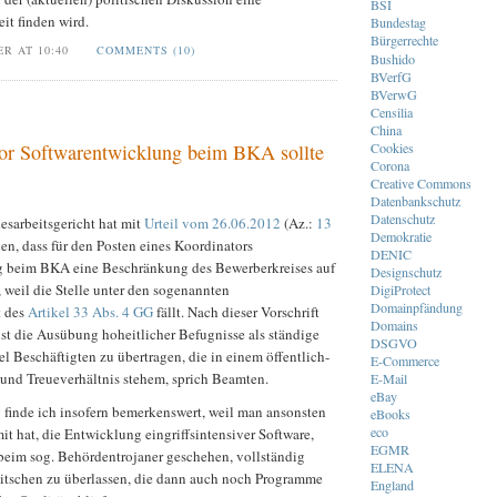
BSI
it finden wird.
Bundestag
Bürgerrechte
ER AT 10:40
COMMENTS (10)
Bushido
BVerfG
BVerwG
Censilia
China
or Softwarentwicklung beim BKA sollte
Cookies
Corona
Creative Commons
Datenbankschutz
Datenschutz
esarbeitsgericht hat mit
Urteil vom 26.06.2012
(Az.:
13
Demokratie
den, dass für den Posten eines Koordinators
DENIC
g beim BKA eine Beschränkung des Bewerberkreises auf
Designschutz
, weil die Stelle unter den sogenannten
DigiProtect
Domainpfändung
t des
Artikel 33 Abs. 4 GG
fällt. Nach dieser Vorschrift
Domains
st die Ausübung hoheitlicher Befugnisse als ständige
DSGVO
l Beschäftigten zu übertragen, die in einem öffentlich-
E-Commerce
 und Treueverhältnis stehem, sprich Beamten.
E-Mail
eBay
 finde ich insofern bemerkenswert, weil man ansonsten
eBooks
eco
t hat, die Entwicklung eingriffsintensiver Software,
EGMR
 beim sog. Behördentrojaner geschehen, vollständig
ELENA
litschen zu überlassen, die dann auch noch Programme
England