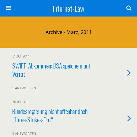
Internet-Law
Archive › März, 2011
31.03, 2011
SWIFT-Abkommen: USA speichern auf
Vorrat
5 ANTWORTEN
30.03, 2011
Bundesregierung plant offenbar doch
„Three-Strikes-Out“
9 ANTWORTEN