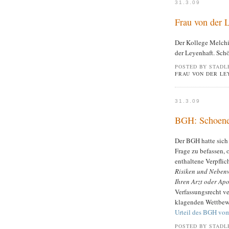
31.3.09
Frau von der 
Der Kollege Melch
der Leyenhaft. Sch
POSTED BY STADL
FRAU VON DER LE
31.3.09
BGH: Schoenen
Der BGH hatte sich 
Frage zu befassen, 
enthaltene Verpfli
Risiken und Nebenw
Ihren Arzt oder Ap
Verfassungsrecht v
klagenden Wettbew
Urteil des BGH vom
POSTED BY STADL