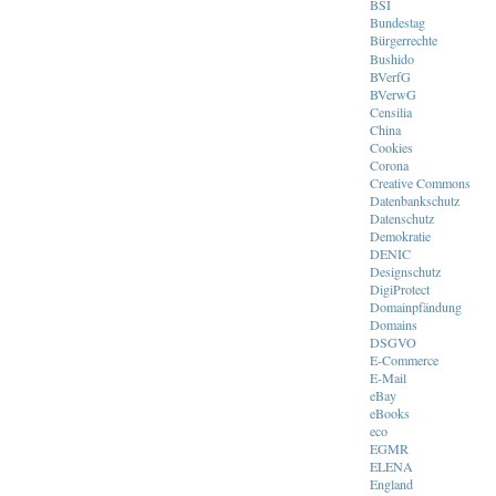
BSI
Bundestag
Bürgerrechte
Bushido
BVerfG
BVerwG
Censilia
China
Cookies
Corona
Creative Commons
Datenbankschutz
Datenschutz
Demokratie
DENIC
Designschutz
DigiProtect
Domainpfändung
Domains
DSGVO
E-Commerce
E-Mail
eBay
eBooks
eco
EGMR
ELENA
England