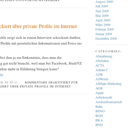
G EINES FOTO-PORTAL-BETREIBERS
August 2009
Juli 2009
Juni 2009
Mai 2009
April 2009
März 2009
kiert über private Profile im Internet
Februar 2009
Januar 2009
ble zeigt sich in einem Interview schockiert daüber,
Dezember 2008
Profile mit persönlichen Informationen und Fotos ins
CATEGORIES:
Abmahnung
 bei ihm ja zur Errkenntnis, dass man die
Abofallen
 gar nicht braucht, weil man bei Facebook, StudiVZ
ACTA
ehin mehr in Erfahrung bringen kann?
Admin-C
ADR
.de
AdWords
ER AT 09:31
KOMMENTARE DEAKTIVIERT
FÜR
Affiliate-Marketing
IERT ÜBER PRIVATE PROFILE IM INTERNET
AGB
Apple
Arbeitsrecht
Auskunftsanspruch
Bahn
BDSG
BGH
BKA
BND