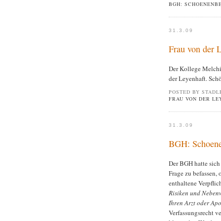
BGH: SCHOENENB
31.3.09
Frau von der 
Der Kollege Melch
der Leyenhaft. Sch
POSTED BY STADL
FRAU VON DER LE
31.3.09
BGH: Schoenen
Der BGH hatte sich 
Frage zu befassen, 
enthaltene Verpfli
Risiken und Nebenw
Ihren Arzt oder Ap
Verfassungsrecht v