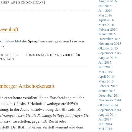
August 2016
ERGER ARTISCHOCKENSAFT
Juli 2016
Juni 2016
Mai 2016
April 2016
März 2016
Leyenhaft
Februar 2016
Januar 2016
Dezember 2015
ior
beleuchtet
die Sperrpläne einer gewissen Frau von
November 2015
ön!
Oktober 2015
September 2015
ER AT 13:06
KOMMENTARE DEAKTIVIERT
FÜR
August 2015
YENHAFT
Juli 2015
Juni 2015
Mai 2015
April 2015
März 2015
berger Artischockensaft
Februar 2015
Januar 2015
Dezember 2014
in einer heute veröffentlichten Entscheidung mit der
November 2014
ob die in § 4 Abs. 3 Heilmittelwerbegesetz (HWG)
Oktober 2014
chtung, in der Arzneimittelwerbung den Hinweis
„Zu
September 2014
August 2014
irkungen lesen Sie die Packungsbeilage und fragen Sie
Juli 2014
otheker“
zu erteilen, gegen EU-Recht oder
Juni 2014
erstößt. Der BGH hat einen Verstoß verneint und dem
Mai 2014