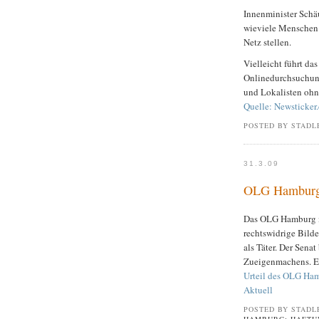
Innenminister Schäu
wieviele Menschen 
Netz stellen.
Vielleicht führt das
Onlinedurchsuchung
und Lokalisten ohn
Quelle: Newsticker
POSTED BY STADL
31.3.09
OLG Hamburg: 
Das OLG Hamburg mei
rechtswidrige Bilde
als Täter. Der Sena
Zueigenmachens. E
Urteil des OLG Ham
Aktuell
POSTED BY STADL