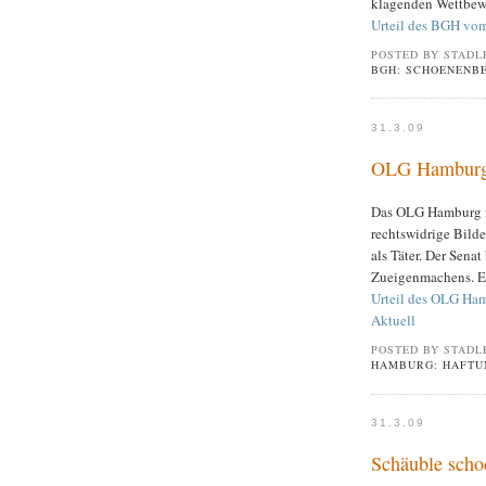
klagenden Wettbew
Urteil des BGH vom
POSTED BY STADL
BGH: SCHOENENB
31.3.09
OLG Hamburg: 
Das OLG Hamburg mei
rechtswidrige Bilde
als Täter. Der Sena
Zueigenmachens. E
Urteil des OLG Ham
Aktuell
POSTED BY STADL
HAMBURG: HAFTUN
31.3.09
Schäuble schoc