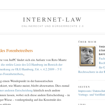
INTERNET-LAW
ONLINERECHT UND BÜRGERRECHTE 2.0
ÜBER MICH
THO
des Forenbetreibers
STA
BAY
Fach
be von JurPC findet sich ein Aufsatz von Reto Mantz
Rech
t die strikte Linie des LG Hamburg im Bereich der
für 
merkung zu OLG Hamburg, Urt. v. 4.2.2009 – 5 U
Rechtsschutz in der
es Forenbetreibers
„
g einen Wendepunkt in der hanseatischen
kiert, wie Mantz meint, bleibt abzuwarten. Dies zumal
SEITEN
iner anderen Entscheidung
kürzlich noch andere
Impressum / Datenschu
Vortrags- und Veröffent
nnen lassen, wobei sich diese andere Entscheidung – in
ger Wiese – vordergründig auf das Konstrukt des
 stützte.
LINKS