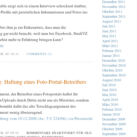
Dezember 2011
ble zeigt sich in einem Interview schockiert daüber,
November 2011
Oktober 2011
Profile mit persönlichen Informationen und Fotos ins
September 2011
August 2011
Juli 2011
 bei ihm ja zur Errkenntnis, dass man die
Juni 2011
 gar nicht braucht, weil man bei Facebook, StudiVZ
Mai 2011
ehin mehr in Erfahrung bringen kann?
April 2011
.de
März 2011
Februar 2011
ER AT 10:31
COMMENTS (3)
Januar 2011
Dezember 2010
November 2010
Oktober 2010
September 2010
August 2010
Haftung eines Foto-Portal-Betreibers
Juli 2010
Juni 2010
nt, der Betreiber eines Fotoportals haftet für
Mai 2010
April 2010
r-Uploads durch Dritte nicht nur als Mitstörer, sondern
März 2010
t bemüht dafür das alte Totschlagsargument des
Februar 2010
rneut wenig überzeugend.
Januar 2010
burg vom 10.12.2008 (Az.: 5 U 224/06), via Presserecht
Dezember 2009
November 2009
Oktober 2009
ER AT 09:42
KOMMENTARE DEAKTIVIERT
FÜR OLG
September 2009