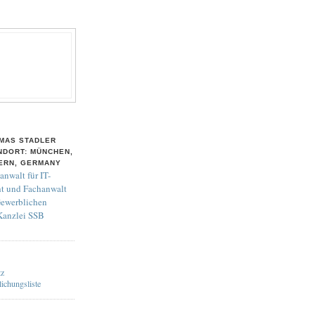
MAS STADLER
NDORT: MÜNCHEN,
ERN, GERMANY
anwalt für IT-
t und Fachanwalt
Gewerblichen
 Kanzlei SSB
tz
lichungsliste