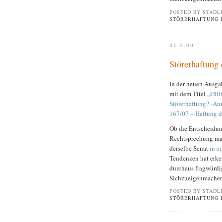
POSTED BY STADL
STÖRERHAFTUNG 
31.3.09
Störerhaftung 
In der neuen Ausga
mit dem Titel „
Fäll
Störerhaftung? -An
167/07 – Haftung d
Ob die Entscheidun
Rechtsprechung mar
derselbe Senat
in e
Tendenzen hat erke
durchaus fragwürdi
Sichzueigenmachens
POSTED BY STADL
STÖRERHAFTUNG 