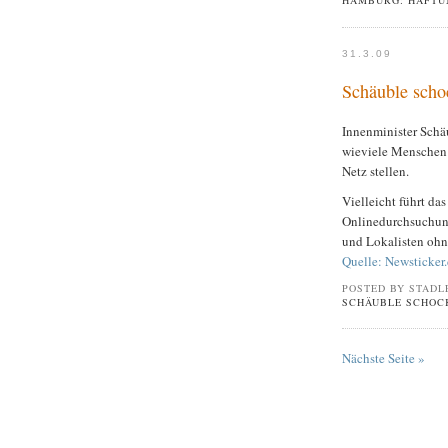
HAMBURG: HAFTUN
31.3.09
Schäuble schoc
Innenminister Schäu
wieviele Menschen 
Netz stellen.
Vielleicht führt das
Onlinedurchsuchung
und Lokalisten ohn
Quelle: Newsticker
POSTED BY STADL
SCHÄUBLE SCHOCK
Nächste Seite »