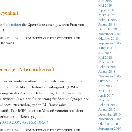
Juni 2019
Mai 2019
April 2019
Leyenhaft
März 2019
Februar 2019
ior
beleuchtet
die Sperrpläne einer gewissen Frau von
Januar 2019
Dezember 2018
ön!
November 2018
Oktober 2018
ER AT 14:06
KOMMENTARE DEAKTIVIERT
FÜR
YENHAFT
September 2018
August 2018
Juli 2018
Mai 2018
März 2018
Februar 2018
berger Artischockensaft
Januar 2018
November 2017
in einer heute veröffentlichten Entscheidung mit der
Oktober 2017
Juni 2017
ob die in § 4 Abs. 3 Heilmittelwerbegesetz (HWG)
Mai 2017
chtung, in der Arzneimittelwerbung den Hinweis
„Zu
April 2017
irkungen lesen Sie die Packungsbeilage und fragen Sie
März 2017
otheker“
zu erteilen, gegen EU-Recht oder
Februar 2017
Januar 2017
erstößt. Der BGH hat einen Verstoß verneint und dem
Dezember 2016
erbsverband Recht gegeben.
November 2016
 09.10.2008, Az.: I ZR 100/04
Oktober 2016
September 2016
ER AT 13:56
KOMMENTARE DEAKTIVIERT
FÜR