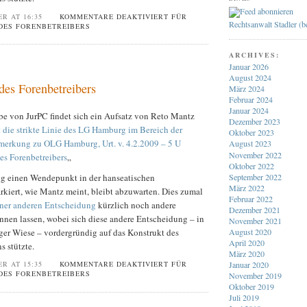
ER AT 16:35
KOMMENTARE DEAKTIVIERT
FÜR
Rechtsanwalt Stadler (
DES FORENBETREIBERS
ARCHIVES:
Januar 2026
August 2024
des Forenbetreibers
März 2024
Februar 2024
Januar 2024
be von JurPC findet sich ein Aufsatz von Reto Mantz
Dezember 2023
t die strikte Linie des LG Hamburg im Bereich der
Oktober 2023
merkung zu OLG Hamburg, Urt. v. 4.2.2009 – 5 U
August 2023
November 2022
es Forenbetreibers
„
Oktober 2022
September 2022
g einen Wendepunkt in der hanseatischen
März 2022
kiert, wie Mantz meint, bleibt abzuwarten. Dies zumal
Februar 2022
iner anderen Entscheidung
kürzlich noch andere
Dezember 2021
nnen lassen, wobei sich diese andere Entscheidung – in
November 2021
ger Wiese – vordergründig auf das Konstrukt des
August 2020
April 2020
 stützte.
März 2020
Januar 2020
ER AT 15:35
KOMMENTARE DEAKTIVIERT
FÜR
DES FORENBETREIBERS
November 2019
Oktober 2019
Juli 2019