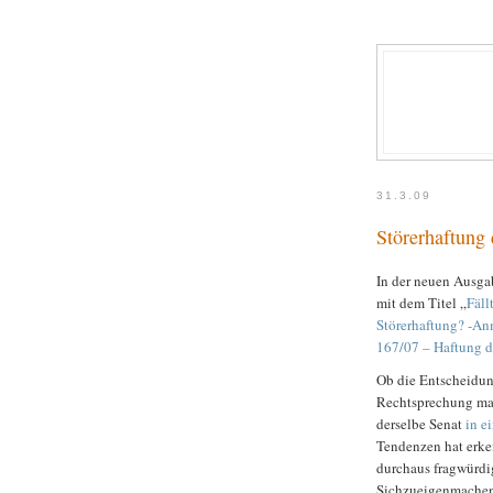
31.3.09
Störerhaftung 
In der neuen Ausga
mit dem Titel „
Fäll
Störerhaftung? -An
167/07 – Haftung d
Ob die Entscheidun
Rechtsprechung mar
derselbe Senat
in e
Tendenzen hat erke
durchaus fragwürdi
Sichzueigenmachens