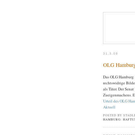
31.3.09
OLG Hamburg: 
Das OLG Hamburg mei
rechtswidrige Bilde
als Täter. Der Sena
Zueigenmachens. E
Urteil des OLG Ham
Aktuell
POSTED BY STADL
HAMBURG: HAFTUN