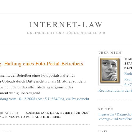
INTERNET-LAW
ONLINERECHT UND BÜRGERRECHTE 2.0
ÜBER MICH
THO
Haftung eines Foto-Portal-Betreibers
STA
BAY
Fach
nt, der Betreiber eines Fotoportals haftet für
Rech
r-Uploads durch Dritte nicht nur als Mitstörer, sondern
für 
t bemüht dafür das alte Totschlagsargument des
Rechtsschutz in der
rneut wenig überzeugend.
burg vom 10.12.2008 (Az.: 5 U 224/06), via Presserecht
SEITEN
ER AT 10:42
KOMMENTARE DEAKTIVIERT
FÜR OLG
Impressum / Datenschu
G EINES FOTO-PORTAL-BETREIBERS
Vortrags- und Veröffent
LINKS