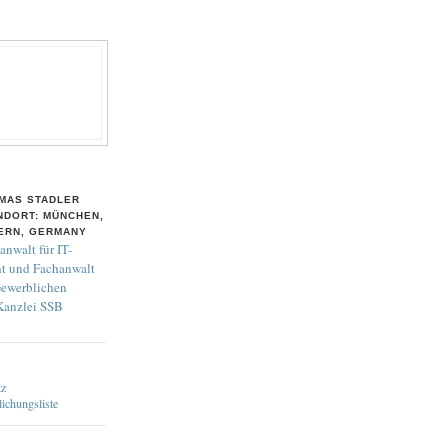
MAS STADLER
NDORT: MÜNCHEN,
ERN, GERMANY
anwalt für IT-
t und Fachanwalt
Gewerblichen
 Kanzlei SSB
tz
lichungsliste