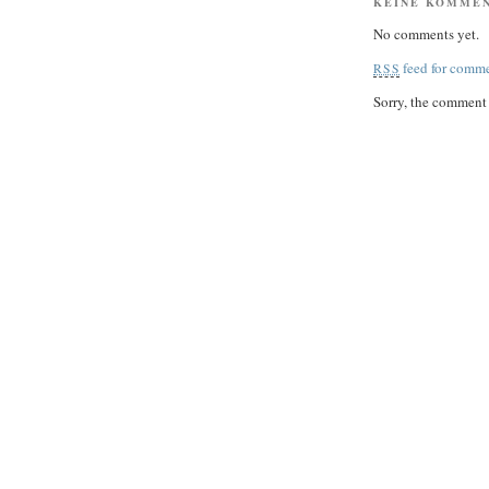
KEINE KOMME
No comments yet.
feed for comme
RSS
Sorry, the comment f