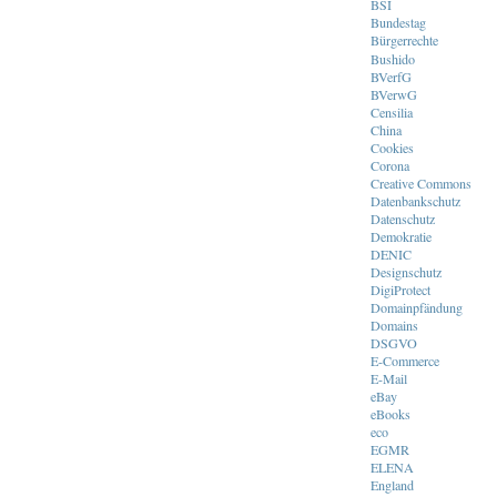
BSI
Bundestag
Bürgerrechte
Bushido
BVerfG
BVerwG
Censilia
China
Cookies
Corona
Creative Commons
Datenbankschutz
Datenschutz
Demokratie
DENIC
Designschutz
DigiProtect
Domainpfändung
Domains
DSGVO
E-Commerce
E-Mail
eBay
eBooks
eco
EGMR
ELENA
England