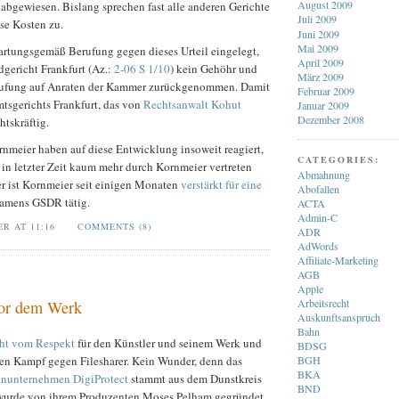
August 2009
abgewiesen. Bislang sprechen fast alle anderen Gerichte
Juli 2009
se Kosten zu.
Juni 2009
Mai 2009
wartungsgemäß Berufung gegen dieses Urteil eingelegt,
April 2009
gericht Frankfurt (Az.:
2-06 S 1/10
) kein Gehöhr und
März 2009
erufung auf Anraten der Kammer zurückgenommen. Damit
Februar 2009
Amtsgerichts Frankfurt, das von
Rechtsanwalt Kohut
Januar 2009
Dezember 2008
htskräftig.
rnmeier haben auf diese Entwicklung insoweit reagiert,
CATEGORIES:
t in letzter Zeit kaum mehr durch Kornmeier vertreten
Abmahnung
r ist Kornmeier seit einigen Monaten
verstärkt für eine
Abofallen
amens GSDR tätig.
ACTA
Admin-C
ER AT 11:16
COMMENTS (8)
ADR
AdWords
Affiliate-Marketing
AGB
Apple
Arbeitsrecht
vor dem Werk
Auskunftsanspruch
Bahn
cht vom Respekt
für den Künstler und seinem Werk und
BDSG
den Kampf gegen Filesharer. Kein Wunder, denn das
BGH
BKA
nunternehmen DigiProtect
stammt aus dem Dunstkreis
BND
wurde von ihrem Produzenten Moses Pelham gegründet.