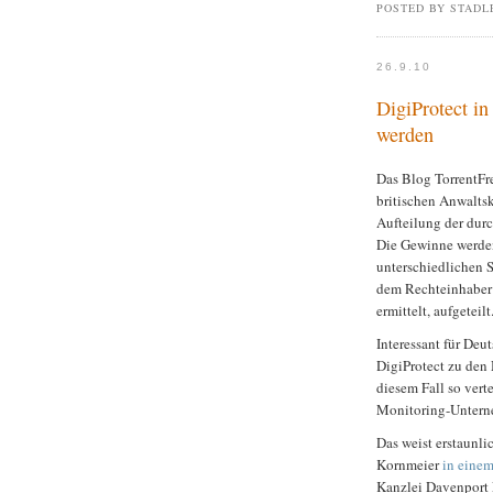
POSTED BY STADL
26.9.10
DigiProtect in
werden
Das Blog TorrentF
britischen Anwalts
Aufteilung der dur
Die Gewinne werden
unterschiedlichen 
dem Rechteinhaber 
ermittelt, aufgeteilt
Interessant für Deu
DigiProtect zu den
diesem Fall so vert
Monitoring-Untern
Das weist erstaunli
Kornmeier
in eine
Kanzlei Davenport L