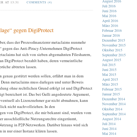
August 2016
ER AT 13:31
COMMENTS (4)
Juli 2016
Juni 2016
Mai 2016
April 2016
März 2016
age“ gegen DigiProtect
Februar 2016
Januar 2016
Dezember 2015
ber, dass der Prozessfinanzierer metaclaims nunmehr
November 2015
 gegen das Anti-Piracy-Unternehmen DigiProtect
Oktober 2015
taclaims hat sich von sieben abgemahnten Filesharern,
September 2015
August 2015
an DigiProtect bezahlt haben, deren vermeintliche
Juli 2015
rüche abtreten lassen.
Juni 2015
Mai 2015
 genau gestützt werden sollen, erfährt man in dem
April 2015
t. Denn metaclaims muss darlegen und unter Beweis
März 2015
ahlung ohne rechtlichen Grund erfolgt ist und DigiProtect
Februar 2015
igt bereichert ist. Das bei Gulli angedeutete Argument,
Januar 2015
Dezember 2014
eventuell als Lizenznehmer gar nicht abmahnen, kann
November 2014
Blick nicht nachvollziehen. In den
Oktober 2014
gen von DigiProtect, die mir bekannt sind, wurden vom
September 2014
r ausschließliche Nutzungsrechte eingeräumt,
August 2014
Juli 2014
 Nutzung in P2P-Netzwerken. Darüber hinaus wird sich
Juni 2014
 in nur einer Instanz klären lassen.
Mai 2014