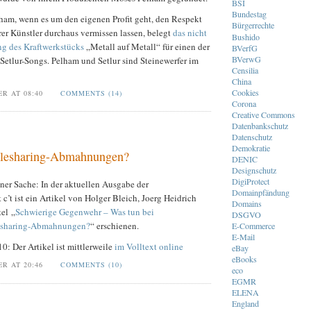
BSI
Bundestag
lham, wenn es um den eigenen Profit geht, den Respekt
Bürgerrechte
er Künstler durchaus vermissen lassen, belegt
das nicht
Bushido
ng des Kraftwerkstücks
„Metall auf Metall“ für einen der
BVerfG
BVerwG
Setlur-Songs. Pelham und Setlur sind Steinewerfer im
Censilia
China
Cookies
ER AT 08:40
COMMENTS (14)
Corona
Creative Commons
Datenbankschutz
Datenschutz
Demokratie
ilesharing-Abmahnungen?
DENIC
Designschutz
DigiProtect
ner Sache: In der aktuellen Ausgabe der
Domainpfändung
 c’t ist ein Artikel von Holger Bleich, Joerg Heidrich
Domains
el „
Schwierige Gegenwehr – Was tun bei
DSGVO
lesharing-Abmahnungen?
“ erschienen.
E-Commerce
E-Mail
: Der Artikel ist mittlerweile
im Volltext online
eBay
eBooks
ER AT 20:46
COMMENTS (10)
eco
EGMR
ELENA
England