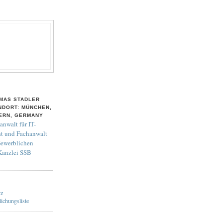
MAS STADLER
NDORT: MÜNCHEN,
ERN, GERMANY
anwalt für IT-
t und Fachanwalt
Gewerblichen
 Kanzlei SSB
tz
lichungsliste