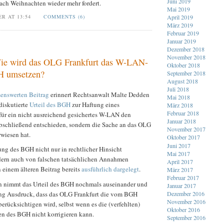
Juni 2019
ach Weihnachten wieder mehr fordert.
Mai 2019
April 2019
ER AT 13:54
COMMENTS (6)
März 2019
Februar 2019
Januar 2019
Dezember 2018
November 2018
Wie wird das OLG Frankfurt das W-LAN-
Oktober 2018
H umsetzen?
September 2018
August 2018
Juli 2018
senswerten Beitrag
erinnert Rechtsanwalt Malte Dedden
Mai 2018
ldiskutierte
Urteil des BGH
zur Haftung eines
März 2018
Februar 2018
für ein nicht ausreichend gesichertes W-LAN den
Januar 2018
 abschließend entschieden, sondern die Sache an das OLG
November 2017
wiesen hat.
Oktober 2017
Juni 2017
ng des BGH nicht nur in rechtlicher Hinsicht
Mai 2017
ondern auch von falschen tatsächlichen Annahmen
April 2017
n einem älteren Beitrag bereits
ausführlich dargelegt
.
März 2017
Februar 2017
n nimmt das Urteil des BGH nochmals auseinander und
Januar 2017
Dezember 2016
ung Ausdruck, dass das OLG Frankfurt die vom BGH
November 2016
berücksichtigen wird, selbst wenn es die (verfehlten)
Oktober 2016
en des BGH nicht korrigieren kann.
September 2016