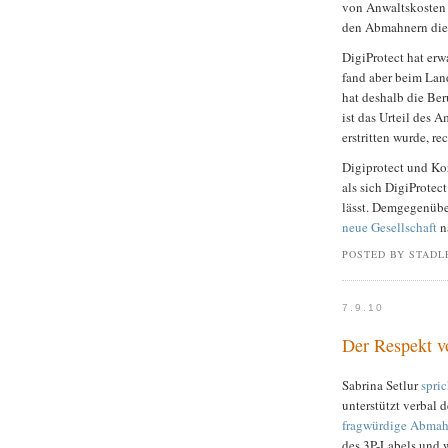
von Anwaltskosten 
den Abmahnern die
DigiProtect hat er
fand aber beim Land
hat deshalb die B
ist das Urteil des 
erstritten wurde, rec
Digiprotect und Ko
als sich DigiProtec
lässt. Demgegenübe
neue Gesellschaft
n
POSTED BY STADL
7.9.10
Der Respekt 
Sabrina Setlur
spri
unterstützt verbal 
fragwürdige Abmah
des 3P-Labels und 