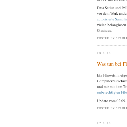
Dass Setlur und Pe
vor dem Werk ander
autorisierte Sampli
vielen belanglosen 
Glashaus.
POSTED BY STADL
29.8.10
Was tun bei F
Ein Hinweis in eige
Computerzeitschrift
und mir mit dem Tit
unberechtigten Fi
Update vom 02.09.10
POSTED BY STADL
27.8.10