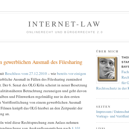
INTERNET-LAW
ONLINERECHT UND BÜRGERRECHTE 2.0
ÜBER MICH
THO
 gewerblichen Ausmaß des Filesharing
STA
BAY
Fach
mit
Beschluss vom 27.12.2010
– wie
bereits vor einigen
Rech
rbliche Ausmaß in Fällen des Filesharing zumindest
für 
t. Der 6. Senat des OLG Köln scheint in neuer Besetzung
Rechtsschutz in der
realitätsnäheren Betrachtung zuzuneigen und geht davon
kalben und Filmwerken regelmäßig nur in den ersten
h Veröffentlichung von einem gewerblichen Ausmaß
SEITEN
i Filmen knüpft das OLG hierbei an den Zeitpunkt der
Impressum / Datenschu
ng an.
Vortrags- und Veröffent
öln wird diese Rechtsprechung zum Anlass nehmen
eltendmachung von Auskunftsansprüchen nach
§ 101
LINKS