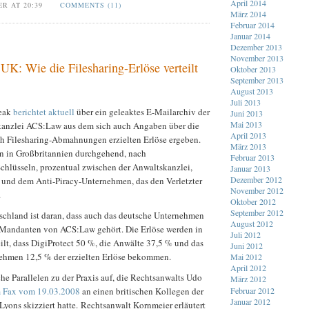
April 2014
ER AT 20:39
COMMENTS (11)
März 2014
Februar 2014
Januar 2014
Dezember 2013
November 2013
 UK: Wie die Filesharing-Erlöse verteilt
Oktober 2013
September 2013
August 2013
Juli 2013
reak
berichtet aktuell
über ein geleaktes E-Mailarchiv der
Juni 2013
Mai 2013
kanzlei ACS:Law aus dem sich auch Angaben über die
April 2013
ch Filesharing-Abmahnungen erzielten Erlöse ergeben.
März 2013
 in Großbritannien durchgehend, nach
Februar 2013
Schlüsseln, prozentual zwischen der Anwaltskanzlei,
Januar 2013
Dezember 2012
und dem Anti-Piracy-Unternehmen, das den Verletzter
November 2012
.
Oktober 2012
September 2012
tschland ist daran, dass auch das deutsche Unternehmen
August 2012
 Mandanten von ACS:Law gehört. Die Erlöse werden in
Juli 2012
eilt, dass DigiProtect 50 %, die Anwälte 37,5 % und das
Juni 2012
ehmen 12,5 % der erzielten Erlöse bekommen.
Mai 2012
April 2012
che Parallelen zu der Praxis auf, die Rechtsanwalts Udo
März 2012
Februar 2012
m Fax vom 19.03.2008
an einen britischen Kollegen der
Januar 2012
yons skizziert hatte. Rechtsanwalt Kornmeier erläutert