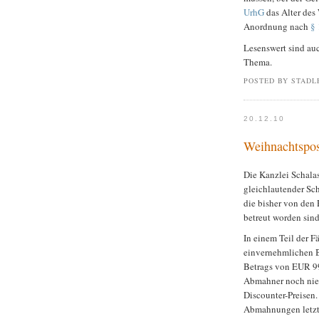
UrhG
das Alter des 
Anordnung nach
§ 
Lesenswert sind au
Thema.
POSTED BY STADL
20.12.10
Weihnachtspos
Die Kanzlei Schalas
gleichlautender Sc
die bisher von den
betreut worden sind
In einem Teil der F
einvernehmlichen 
Betrags von EUR 99,
Abmahner noch nie
Discounter-Preisen.
Abmahnungen letztl