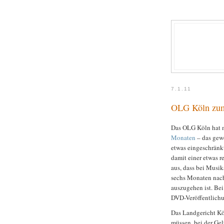
7.1.11
OLG Köln zum
Das OLG Köln hat 
Monaten
– das gewe
etwas eingeschränk
damit einer etwas 
aus, dass bei Musi
sechs Monaten nac
auszugehen ist. Be
DVD-Veröffentlichu
Das Landgericht K
müssen, bei der G