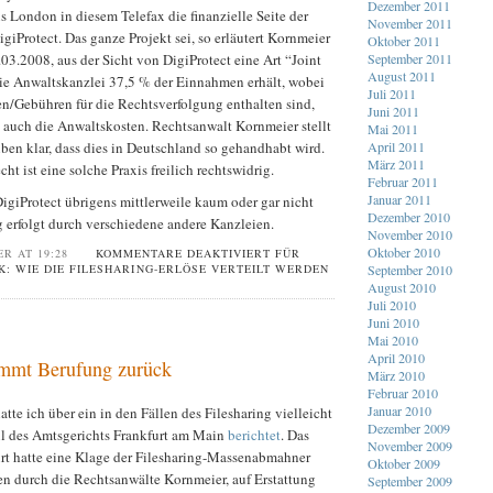
Dezember 2011
 London in diesem Telefax die finanzielle Seite der
November 2011
giProtect. Das ganze Projekt sei, so erläutert Kornmeier
Oktober 2011
3.2008, aus der Sicht von DigiProtect eine Art “Joint
September 2011
August 2011
ie Anwaltskanzlei 37,5 % der Einnahmen erhält, wobei
Juli 2011
en/Gebühren für die Rechtsverfolgung enthalten sind,
Juni 2011
t auch die Anwaltskosten. Rechtsanwalt Kornmeier stellt
Mai 2011
ben klar, dass dies in Deutschland so gehandhabt wird.
April 2011
März 2011
t ist eine solche Praxis freilich rechtswidrig.
Februar 2011
Januar 2011
DigiProtect übrigens mittlerweile kaum oder gar nicht
Dezember 2010
g erfolgt durch verschiedene andere Kanzleien.
November 2010
Oktober 2010
ER AT 19:28
KOMMENTARE DEAKTIVIERT
FÜR
September 2010
UK: WIE DIE FILESHARING-ERLÖSE VERTEILT WERDEN
August 2010
Juli 2010
Juni 2010
Mai 2010
April 2010
immt Berufung zurück
März 2010
Februar 2010
Januar 2010
tte ich über ein in den Fällen des Filesharing vielleicht
Dezember 2009
l des Amtsgerichts Frankfurt am Main
berichtet
. Das
November 2009
rt hatte eine Klage der Filesharing-Massenabmahner
Oktober 2009
ten durch die Rechtsanwälte Kornmeier, auf Erstattung
September 2009