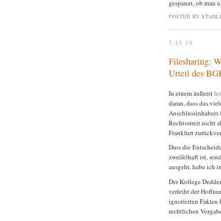
gespannt, ob man n
POSTED BY STADL
7.12.10
Filesharing: 
Urteil des BG
In einem äußerst
le
daran, dass das vie
Anschlussinhabers 
Rechtsstreit nicht
Frankfurt zurückver
Dass die Entscheidu
zweifelhaft ist, s
ausgeht, habe ich i
Der Kollege Dedde
verleiht der Hoffn
ignorierten Fakten 
rechtlichen Vorgab