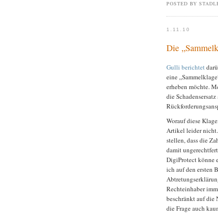
POSTED BY STADL
1.11.10
Die „Sammelkl
Gulli berichtet
darü
eine „Sammelklage“
erheben möchte. Me
die Schadensersatz 
Rückforderungsansp
Worauf diese Klagen
Artikel leider nich
stellen, dass die Z
damit ungerechtfert
DigiProtect könne 
ich auf den ersten 
Abtretungserklärun
Rechteinhaber imme
beschränkt auf die
die Frage auch kaum