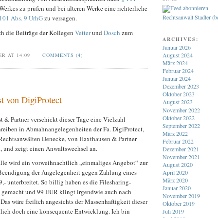
Werkes zu prüfen und bei älteren Werke eine richterliche
Rechtsanwalt Stadler (
101 Abs. 9 UrhG
zu versagen.
ch die Beiträge der Kollegen
Vetter
und
Dosch
zum
ARCHIVES:
Januar 2026
August 2024
ER AT 14:09
COMMENTS (4)
März 2024
Februar 2024
Januar 2024
Dezember 2023
Oktober 2023
t von DigiProtect
August 2023
November 2022
Oktober 2022
t & Partner verschickt dieser Tage eine Vielzahl
September 2022
hreiben in Abmahnangelegenheiten der Fa. DigiProtect,
März 2022
 Rechtsanwälten Denecke, von Haxthausen & Partner
Februar 2022
, und zeigt einen Anwaltswechsel an.
Dezember 2021
November 2021
älle wird ein vorweihnachtlich „einmaliges Angebot“ zur
August 2020
Beendigung der Angelegenheit gegen Zahlung eines
April 2020
März 2020
- unterbreitet. So billig haben es die Filesharing-
Januar 2020
 gemacht und 99 EUR klingt irgendwie auch nach
November 2019
 Das wäre freilich angesichts der Massenhaftigkeit dieser
Oktober 2019
ich doch eine konsequente Entwicklung. Ich bin
Juli 2019