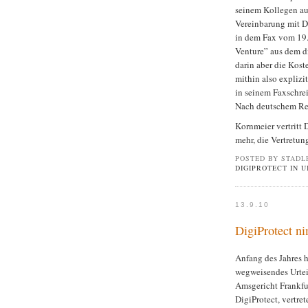
seinem Kollegen aus
Vereinbarung mit Di
in dem Fax vom 19.0
Venture” aus dem d
darin aber die Kost
mithin also explizi
in seinem Faxschrei
Nach deutschem Rech
Kornmeier vertritt 
mehr, die Vertretun
POSTED BY STADL
DIGIPROTECT IN 
13.9.10
DigiProtect n
Anfang des Jahres ha
wegweisendes Urtei
Amsgericht Frankfu
DigiProtect, vertre