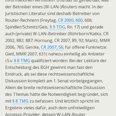
Informationen vermitteln. Und das ist genau das, was
der Betreiber eines (W-LAN-)Routers macht. In der
juristischen Literatur sind deshalb Betreiber von
Router-Rechnern (Freytag,
CR 2000, 600
, 606;
Spindler/Schmitz/Geis,
§ 9 TDG
, Rn. 17) und gerade
auch (private) W-LAN-Betreiber (Röhrborn/Katko, CR
2002, 882, 887; Hornung, CR 2007, 89, 92; Mantz, MMR
2006, 765; Gercke,
CR 2007, 56
; für offene Funknetze:
Gietl, MMR 2007, 631) nahezu einhellig als Anbieter
i.S.v.
§ 8 TMG
qualifiziert worden. Bei der Lektüre der
Entscheidung des BGH gewinnt man fast den
Eindruck, als sei diese rechtswissenschaftliche
Diskussion komplett am 1. Senat vorbeigegangen.
Allein die breite rechtswissenschaftliche Diskussion
des Themas hätte die Notwendigkeit begründet, sich
mit
§ 8 TMG
zu befassen. Und letztlich spricht im
Ergebnis vieles dafür, auch dem unfreiwilligen
Acccesss-Provider, dessen W-LAN-Router