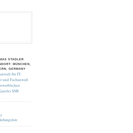
MAS STADLER
NDORT: MÜNCHEN,
ERN, GERMANY
anwalt für IT-
t und Fachanwalt
Gewerblichen
 Kanzlei SSB
tz
lichungsliste