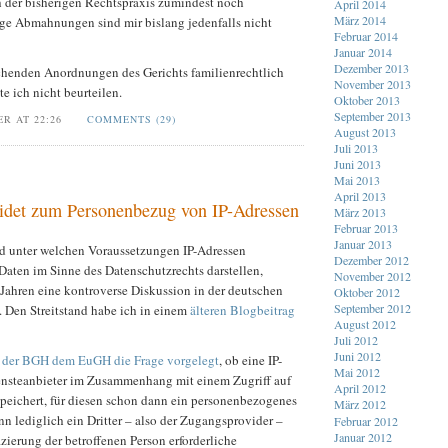
h der bisherigen Rechtspraxis zumindest noch
April 2014
März 2014
ige Abmahnungen sind mir bislang jedenfalls nicht
Februar 2014
Januar 2014
Dezember 2013
ichenden Anordnungen des Gerichts familienrechtlich
November 2013
te ich nicht beurteilen.
Oktober 2013
September 2013
ER AT 22:26
COMMENTS (29)
August 2013
Juli 2013
Juni 2013
Mai 2013
April 2013
det zum Personenbezug von IP-Adressen
März 2013
Februar 2013
Januar 2013
nd unter welchen Voraussetzungen IP-Adressen
Dezember 2012
aten im Sinne des Datenschutzrechts darstellen,
November 2012
en Jahren eine kontroverse Diskussion in der deutschen
Oktober 2012
September 2012
. Den Streitstand habe ich in einem
älteren Blogbeitrag
August 2012
Juli 2012
Juni 2012
 der BGH dem EuGH die Frage vorgelegt
, ob eine IP-
Mai 2012
iensteanbieter im Zusammenhang mit einem Zugriff auf
April 2012
 speichert, für diesen schon dann ein personenbezogenes
März 2012
nn lediglich ein Dritter – also der Zugangsprovider –
Februar 2012
Januar 2012
izierung der betroffenen Person erforderliche