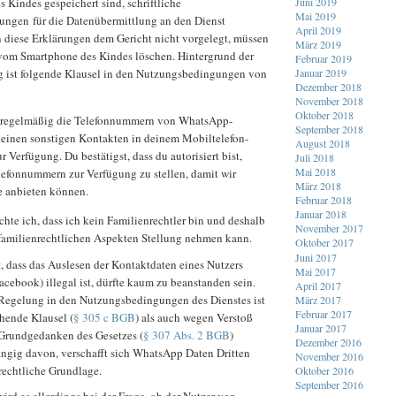
Juni 2019
 Kindes gespeichert sind, schriftliche
Mai 2019
ngen für die Datenübermittlung an den Dienst
April 2019
 diese Erklärungen dem Gericht nicht vorgelegt, müssen
März 2019
 vom Smartphone des Kindes löschen. Hintergrund der
Februar 2019
 ist folgende Klausel in den Nutzungsbedingungen von
Januar 2019
Dezember 2018
November 2018
Oktober 2018
s regelmäßig die Telefonnummern von WhatsApp-
September 2018
einen sonstigen Kontakten in deinem Mobiltelefon-
August 2018
 Verfügung. Du bestätigst, dass du autorisiert bist,
Juli 2018
Mai 2018
lefonnummern zur Verfügung zu stellen, damit wir
März 2018
e anbieten können.
Februar 2018
Januar 2018
te ich, dass ich kein Familienrechtler bin und deshalb
November 2017
h familienrechtlichen Aspekten Stellung nehmen kann.
Oktober 2017
Juni 2017
 dass das Auslesen der Kontaktdaten eines Nutzers
Mai 2017
ebook) illegal ist, dürfte kaum zu beanstanden sein.
April 2017
Regelung in den Nutzungsbedingungen des Dienstes ist
März 2017
Februar 2017
hende Klausel (
§ 305 c BGB
) als auch wegen Verstoß
Januar 2017
Grundgedanken des Gesetzes (
§ 307 Abs. 2 BGB
)
Dezember 2016
gig davon, verschafft sich WhatsApp Daten Dritten
November 2016
rechtliche Grundlage.
Oktober 2016
September 2016