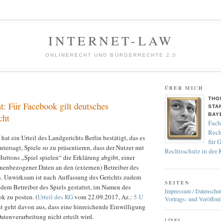
INTERNET-LAW
ONLINERECHT UND BÜRGERRECHTE 2.0
ÜBER MICH
THO
: Für Facebook gilt deutsches
STA
BAY
cht
Fach
Rech
at ein Urteil des Landgerichts Berlin bestätigt, das es
für 
ntersagt, Spiele so zu präsentieren, dass der Nutzer mit
Rechtsschutz in der
uttons „Spiel spielen“ die Erklärung abgibt, einer
nenbezogener Daten an den (externen) Betreiber des
. Unwirksam ist nach Auffassung des Gerichts zudem
SEITEN
s dem Betreiber des Spiels gestattet, im Namen des
Impressum / Datenschu
k zu posten. (
Urteil des KG
vom 22.09.2017, Az.:
5 U
Vortrags- und Veröffent
ht geht davon aus, dass eine hinreichende Einwilligung
atenverarbeitung nicht erteilt wird.
LINKS