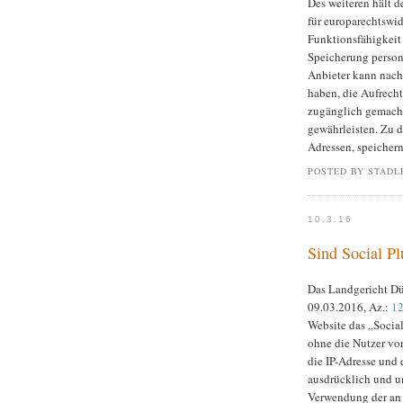
Des weiteren hält d
für europarechtswid
Funktionsfähigkeit
Speicherung person
Anbieter kann nach
haben, die Aufrech
zugänglich gemacht
gewährleisten. Zu 
Adressen, speichern
POSTED BY STADL
10.3.16
Sind Social Pl
Das Landgericht Dü
09.03.2016, Az.:
12
Website das „Social
ohne die Nutzer vor
die IP-Adresse und
ausdrücklich und u
Verwendung der an 