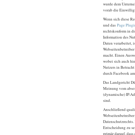
wurde dem Unterneh
vorab die Einwilli
Wenn sich diese Re
und das
Page Plugi
rechtskonform in d
Information des Nu
Daten verarbeitet, 
Webseitenbetreiber
macht. Einen Ausweg
wobei sich auch hie
Nutzers in Betrach
durch Facebook am 
Das Landgericht Düs
Meinung vom absol
(dynamische) IP-Ad
sind.
Anschließend qualif
Webseitenbetreiber 
Datenschutzrechts. 
Entscheidung zu sei
primär darauf, dass