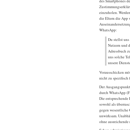
des Smartphones des
Zustimmungserkläru
einzuholen. Werden
die Eltern die App
Auseinandersetzung
WhatsApp:
Du stellst un
Nutzern und d
Adressbuch zur
uns solche Te
unsere Dienst
Vorausschicken möch
nicht zu spezifisc
Der Ausgangspunkt,
durch WhatsApp (Fac
Die entsprechende 
sowohl als überrasc
gegen wesentliche 
unwirksam. Unabhän
ohne ausreichende 