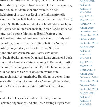
ird es allerdings bei der Frage, ob der Nutzer von
August 2016
Juli 2016
tsverletzung begeht. Das Gericht lehnt die Anwendung
Juni 2016
ich ab, bejaht dann aber eine Verletzung des
Mai 2016
ichkeitsrechts bzw. des Rechts auf informationelle
April 2016
orin es zivilrechtlich eine unerlaubte Handlung i.S.v.
§
März 2016
Februar 2016
dieser Stelle thematisiert das Gericht allerdings nicht, ob
Januar 2016
als Täter oder Teilnehmer ansieht. Dieser Aspekt ist schon
Dezember 2015
ng, weil es eine fahrlässige Beihilfe nicht gibt.
November 2015
t in seiner Entscheidung mehrfach von Fahrlässigkeit
Oktober 2015
September 2015
 daraufhin, dass es von einer Täterschaft des Nutzers
August 2015
llerdings wegen der passiven Rolle des Nutzers
Juli 2015
thandlung des Auslesen von Daten wird durch
Juni 2015
n. Nach überkommener Dogmatik käme ergänzend auch
Mai 2015
April 2015
örer für die fremde Rechtsverletzung in Betracht. Hierfür
März 2015
er eine Verletzung zumutbarer Prüfpflichten durch das
Februar 2015
 Annahme des Gerichts, das Kind würde eine
Januar 2015
und rechtswidrige unerlaubte Handlung begehen, kann
Dezember 2014
n Zweifel ziehen. Andererseits wären möglicherweise,
November 2014
Oktober 2014
t des Gerichts, datenschutzrechtliche Grundsätze
September 2014
en.
August 2014
Juli 2014
 des Gerichts, es bestünde die Gefahr, dass das
Juni 2014
Personen abgemahnt und zur Unterlassung aufgefordert
Mai 2014