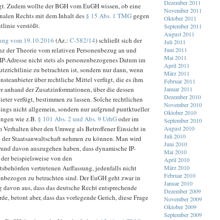
Dezember 2011
gt. Zudem wollte der BGH vom EuGH wissen, ob eine
November 2011
onalen Rechts mit dem Inhalt des
§ 15 Abs. 1 TMG
gegen
Oktober 2011
tlinie verstößt.
September 2011
August 2011
ung vom 19.10.2016
(Az.:
C-582/14
) schließt sich der
Juli 2011
z der Theorie vom relativen Personenbezug an und
Juni 2011
Mai 2011
e IP-Adresse nicht stets als personenbezogenes Datum im
April 2011
tzrichtlinie zu betrachten ist, sondern nur dann, wenn
März 2011
nsteanbieter über rechtliche Mittel verfügt, die es ihm
Februar 2011
r anhand der Zusatzinformationen, über die dessen
Januar 2011
Dezember 2010
eter verfügt, bestimmen zu lassen. Solche rechtlichen
November 2010
rdings nicht allgemein, sondern nur aufgrund puntktueller
Oktober 2010
ungen wie z.B.
§ 101 Abs. 2 und Abs. 9 UrhG
oder im
September 2010
m Verhalten über den Umweg als Betroffener Einsicht in
August 2010
Juli 2010
e der Staatsanwaltschaft nehmen zu können. Man wird
Juni 2010
rund davon auszugehen haben, dass dynamische IP-
Mai 2010
 der beispielsweise von den
April 2010
sbehörden vertretenen Auffassung, jedenfalls nicht
März 2010
Februar 2010
nenbezogen zu betrachten sind. Der EuGH geht zwar in
Januar 2010
g davon aus, dass das deutsche Recht entsprechende
Dezember 2009
de, betont aber, dass das vorlegende Gerich, diese Frage
November 2009
Oktober 2009
September 2009