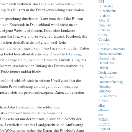
BSI
mer auch verboten, das Plugin zu verwenden, ohne
Bundestag
gung des Nutzers in die Datenverwendung einzuholen.
Bürgerrechte
Bushido
chtsprechung durchsetzt, kann man den Like Button
BVerfG
n
von Facebook in Deutschland wohl nicht mehr
BVerwG
Censilia
ie eigene Website einbauen. Denn eine konkrete
China
tzers darüber, wie und zu welchem Zweck Facebook die
Cookies
ist schon deshalb nicht möglich, weil kein
Corona
 mit Sicherheit sagen kann, was Facebook mit den Daten
Creative Commons
Datenbankschutz
 bietet hier allenfalls die
sog. Zwei-Klick-Lösung
,
Datenschutz
r die Frage stellt, ob eine informierte Einwilligung des
Demokratie
t kommt, nachdem der Umfang der Datenverarbeitung
DENIC
Ende immer unklar bleibt.
Designschutz
DigiProtect
seldorf schließt sich in seinem Urteil zunächst der
Domainpfändung
uten Personenbezug an und geht davon aus, dass
Domains
DSGVO
ressen stets als personenbezogene Daten zu bewerten
E-Commerce
E-Mail
eBay
iziert das Landgericht Düsseldorf den
eBooks
als verantwortliche Stelle im Sinne des
eco
Dies scheint mir der zentrale, diskutable Aspekt der
EGMR
ELENA
n. Letztlich stützt das Landgericht seine Auffassung
England
 der Webseitenbetreiber die Daten, die Facebook dann