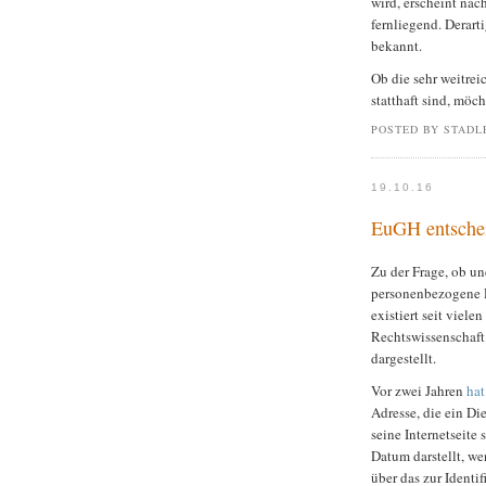
wird, erscheint nac
fernliegend. Derart
bekannt.
Ob die sehr weitre
statthaft sind, möch
POSTED BY STADL
19.10.16
EuGH entschei
Zu der Frage, ob u
personenbezogene D
existiert seit viel
Rechtswissenschaft
dargestellt.
Vor zwei Jahren
hat
Adresse, die ein D
seine Internetseite
Datum darstellt, we
über das zur Identif