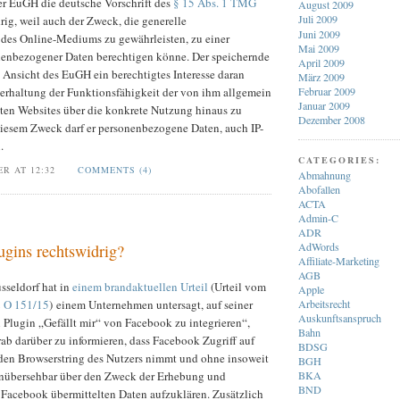
er EuGH die deutsche Vorschrift des
§ 15 Abs. 1 TMG
August 2009
Juli 2009
rig, weil auch der Zweck, die generelle
Juni 2009
 des Online-Mediums zu gewährleisten, zu einer
Mai 2009
enbezogener Daten berechtigen könne. Der speichernde
April 2009
 Ansicht des EuGH ein berechtigtes Interesse daran
März 2009
Februar 2009
terhaltung der Funktionsfähigkeit der von ihm allgemein
Januar 2009
en Websites über die konkrete Nutzung hinaus zu
Dezember 2008
diesem Zweck darf er personenbezogene Daten, auch IP-
.
CATEGORIES:
ER AT 12:32
COMMENTS (4)
Abmahnung
Abofallen
ACTA
Admin-C
ADR
AdWords
ugins rechtswidrig?
Affiliate-Marketing
AGB
sseldorf hat in
einem brandaktuellen Urteil
(Urteil vom
Apple
Arbeitsrecht
 O 151/15
) einem Unternehmen untersagt, auf seiner
Auskunftsanspruch
 Plugin „Gefällt mir“ von Facebook zu integrieren“,
Bahn
ab darüber zu informieren, dass Facebook Zugriff auf
BDSG
 den Browserstring des Nutzers nimmt und ohne insoweit
BGH
BKA
nübersehbar über den Zweck der Erhebung und
BND
Facebook übermittelten Daten aufzuklären. Zusätzlich