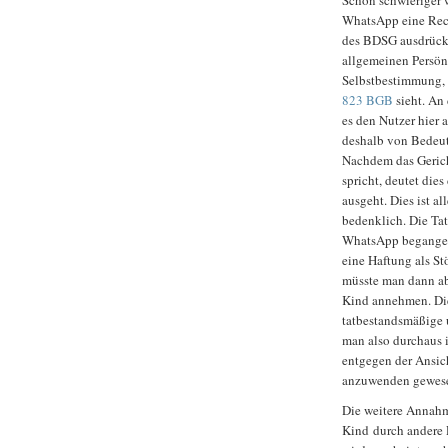
Schon schwieriger w
WhatsApp eine Rech
des BDSG ausdrückl
allgemeinen Persönl
Selbstbestimmung, w
823 BGB
sieht. An 
es den Nutzer hier 
deshalb von Bedeutu
Nachdem das Gerich
spricht, deutet dies
ausgeht. Dies ist a
bedenklich. Die Ta
WhatsApp begange
eine Haftung als St
müsste man dann ab
Kind annehmen. Die
tatbestandsmäßige 
man also durchaus i
entgegen der Ansich
anzuwenden gewes
Die weitere Annahme
Kind durch andere 