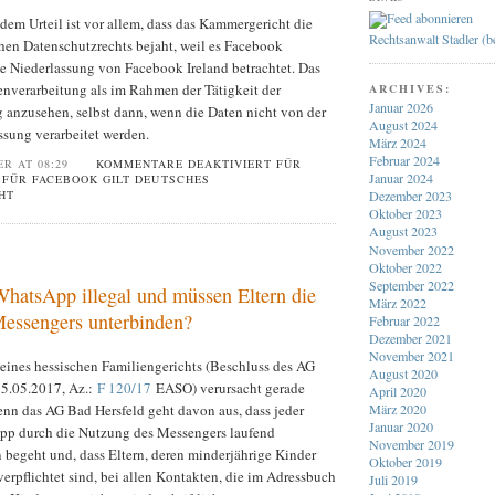
 dem Urteil ist vor allem, dass das Kammergericht die
Rechtsanwalt Stadler (
n Datenschutzrechts bejaht, weil es Facebook
e Niederlassung von Facebook Ireland betrachtet. Das
enverarbeitung als im Rahmen der Tätigkeit der
ARCHIVES:
Januar 2026
 anzusehen, selbst dann, wenn die Daten nicht von der
August 2024
ssung verarbeitet werden.
März 2024
Februar 2024
ER AT 08:29
KOMMENTARE DEAKTIVIERT
FÜR
Januar 2024
FÜR FACEBOOK GILT DEUTSCHES
HT
Dezember 2023
Oktober 2023
August 2023
November 2022
Oktober 2022
September 2022
hatsApp illegal und müssen Eltern die
März 2022
essengers unterbinden?
Februar 2022
Dezember 2021
November 2021
eines hessischen Familiengerichts (Beschluss des AG
August 2020
5.05.2017, Az.:
F 120/17
EASO) verursacht gerade
April 2020
März 2020
enn das AG Bad Hersfeld geht davon aus, dass jeder
Januar 2020
pp durch die Nutzung des Messengers laufend
November 2019
 begeht und, dass Eltern, deren minderjährige Kinder
Oktober 2019
rpflichtet sind, bei allen Kontakten, die im Adressbuch
Juli 2019