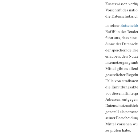
Zusatzwissen verfü
Vorschrift des nati
die Datenschutzrich
In seiner
Entscheid
EuGH in der Tenden
führt aus, dass ein
Sinne der Datenschu
der speichernde Die
erlauben, den Nutze
Internetzugangsanbi
Mittel gibt es alle
gesetzlicher Regel
Falle von strafbare
die Ermittlungsakt
vor diesem Hinterg
Adressen, entgegen
Datenschutzaufsicht
generell als perso
seiner Entscheidun
Mittel vorsehen wür
zu prüfen habe.