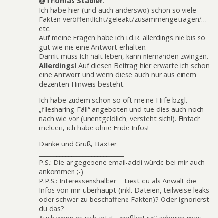
@Thomas Stadler
:
Ich habe hier (und auch anderswo) schon so viele
Fakten veröffentlicht/geleakt/zusammengetragen/…
etc.
Auf meine Fragen habe ich i.d.R. allerdings nie bis so
gut wie nie eine Antwort erhalten.
Damit muss ich halt leben, kann niemanden zwingen.
Allerdings!
Auf diesen Beitrag hier erwarte ich schon
eine Antwort und wenn diese auch nur aus einem
dezenten Hinweis besteht.
Ich habe zudem schon so oft meine Hilfe bzgl.
„filesharing-Fäll“ angeboten und tue dies auch noch
nach wie vor (unentgeldlich, versteht sich!). Einfach
melden, ich habe ohne Ende Infos!
Danke und Gruß, Baxter
_____________________________
P.S.: Die angegebene email-addi würde bei mir auch
ankommen ;-)
P.P.S.: Interessenshalber – Liest du als Anwalt die
Infos von mir überhaupt (inkl. Dateien, teilweise leaks
oder schwer zu beschaffene Fakten)? Oder ignorierst
du das?
Auch wenn es sich jetzt „großkotzig“ anhören mag,