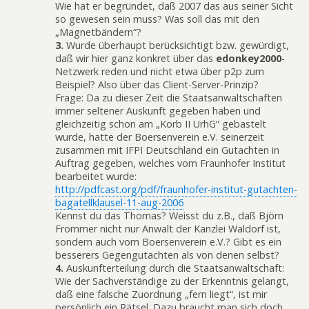
Wie hat er begründet, daß 2007 das aus seiner Sicht
so gewesen sein muss? Was soll das mit den
„Magnetbändern“?
3.
Wurde überhaupt berücksichtigt bzw. gewürdigt,
daß wir hier ganz konkret über das
edonkey2000
-
Netzwerk reden und nicht etwa über p2p zum
Beispiel? Also über das Client-Server-Prinzip?
Frage: Da zu dieser Zeit die Staatsanwaltschaften
immer seltener Auskunft gegeben haben und
gleichzeitig schon am „Korb II UrhG“ gebastelt
wurde, hatte der Boersenverein e.V. seinerzeit
zusammen mit IFPI Deutschland ein Gutachten in
Auftrag gegeben, welches vom Fraunhofer Institut
bearbeitet wurde:
http://pdfcast.org/pdf/fraunhofer-institut-gutachten-
bagatellklausel-11-aug-2006
Kennst du das Thomas? Weisst du z.B., daß Björn
Frommer nicht nur Anwalt der Kanzlei Waldorf ist,
sondern auch vom Boersenverein e.V.? Gibt es ein
besserers Gegengutachten als von denen selbst?
4.
Auskunfterteilung durch die Staatsanwaltschaft:
Wie der Sachverständige zu der Erkenntnis gelangt,
daß eine falsche Zuordnung „fern liegt“, ist mir
persönlich ein Rätsel. Dazu braucht man sich doch