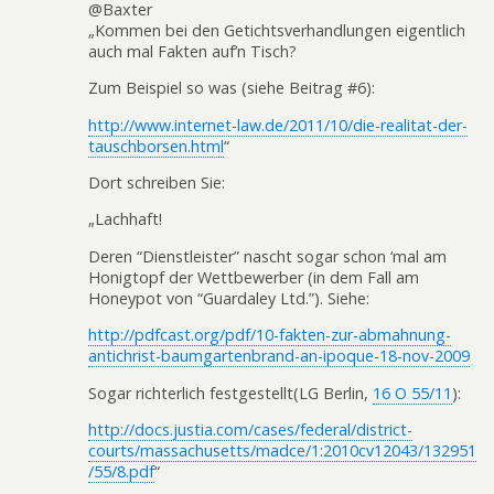
@Baxter
„Kommen bei den Getichtsverhandlungen eigentlich
auch mal Fakten auf’n Tisch?
Zum Beispiel so was (siehe Beitrag #6):
http://www.internet-law.de/2011/10/die-realitat-der-
tauschborsen.html
“
Dort schreiben Sie:
„Lachhaft!
Deren “Dienstleister” nascht sogar schon ‘mal am
Honigtopf der Wettbewerber (in dem Fall am
Honeypot von “Guardaley Ltd.”). Siehe:
http://pdfcast.org/pdf/10-fakten-zur-abmahnung-
antichrist-baumgartenbrand-an-ipoque-18-nov-2009
Sogar richterlich festgestellt(LG Berlin,
16 O 55/11
):
http://docs.justia.com/cases/federal/district-
courts/massachusetts/madce/1:2010cv12043/132951
/55/8.pdf
“