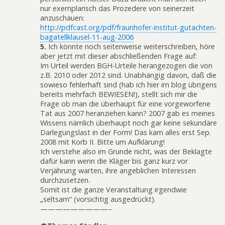
nur exemplarisch das Prozedere von seinerzeit
anzuschauen:
http://pdfcast.org/pdf/fraunhofer-institut-gutachten-
bagatellklausel-11-aug-2006
5.
Ich könnte noch seitenweise weiterschreiben, höre
aber jetzt mit dieser abschließenden Frage auf:
Im Urteil werden BGH-Urteile herangezogen die von
z.B. 2010 oder 2012 sind. Unabhängig davon, daß die
sowieso fehlerhaft sind (hab ich hier im blog übrigens
bereits mehrfach BEWIESEN!), stellt sich mir die
Frage ob man die überhaupt für eine vorgeworfene
Tat aus 2007 heranziehen kann? 2007 gab es meines
Wissens nämlich überhaupt noch gar keine sekundäre
Darlegungslast in der Form! Das kam alles erst Sep.
2008 mit Korb II. Bitte um Aufklärung!
Ich verstehe also im Grunde nicht, was der Beklagte
dafür kann wenn die Kläger bis ganz kurz vor
Verjährung warten, ihre angeblichen Interessen
durchzusetzen.
Somit ist die ganze Veranstaltung irgendwie
„seltsam“ (vorsichtig ausgedrückt).
—————————–