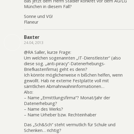
das jetzt dem Herrn Stadler konkret vor dem AG/LG
München in diesem Fall?
Sonne und VG!
Flaneur
Baxter
24.04, 2013
@RA Saller, kurze Frage:
Um welchen sogenannten „IT-Dienstleister“ (also
diese sog. „anti-piracy“-Datenerhebungs-
Briefkastenfirma) geht es denn?
Ich könnte möglicherweise n bißchen helfen, wenn
gewollt. Hab ne externe Festplatte voll mit
sämtlichen Abmahnwahninformationen…
Also:
– Name „Ermittlungsfirma“? Monat/Jahr der
Datenerhebung?
– Name des Werks?
– Name Urheber bzw. Rechteinhaber
Das „Sch&Sch“ steht vermutlich für Schule und
Schenken… richtig?