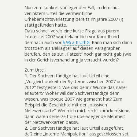
Nun zum konkret vorliegenden Fall, in dem laut
verlinktem Urteil die vermeintliche
Urheberrechtsverletzung bereits im Jahre 2007 (!)
stattgefunden hatte.
Dazu schnell vorab eine kurze Frage aus purem
Interesse: 2007 war bekanntlich vor Korb II und
demnach auch vor
§ 96 a II UrhG
. Kann man sich dann
trotzdem als Beklagter auf diesen Paragraphen
berufen, den es zur „Tatzeit“ noch gar nicht gab (wie
in der Gerichtsverhandlung ja versucht wurde)?
Zum Urteil:
1.
Der Sachverständige hat laut Urteil eine
„Vergleichbarkeit der Systeme zwischen 2007 und
2012“ festgestellt. Wie das denn? Wurde das näher
erläutert? Woher will der Sachverständige denn
wissen, was ipoque 2007 wie gemacht hat? Zum
Beispiel die Geschichte mit der „passiven
Netzwerkkarte“. Wenn ich mich recht zurückentsinne,
dann waren seinerzeit die überwiegende Mehrheit
der Netzwerkkarten passiv.
2.
Der Sachverständige hat laut Urteil ausgeführt,
daß eine „interne Manipulation“ ausgeschlossen sei.