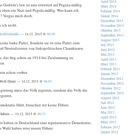
April 2014
s Godwin’s law ist nun erweitert auf Pegina-mäßig.
März 2014
h eben ein Nazi und Pegida-mäßig. Was kann ich
Februar 2014
? Vergas mich doch.
Januar 2014
Dezember 2013
n ich nicht.
November 2013
Oktober 2013
RolfSchaelike
— 14.12, 2015 @
00:50
September 2013
August 2013
keine linke Partei. Sondern sie ist eine Partei zum
Juli 2013
d Neutralisieren von linkspolitischen Charakteren.
Juni 2013
Mai 2013
e, das fing schon an 1914 bei Zustimmung zu
April 2013
ten.
März 2013
Februar 2013
ein schon vorher.
Januar 2013
Dezember 2012
Wolf-Dieter — 14.12, 2015 @
06:03
November 2012
Oktober 2012
egierung muss das Volk regieren, sondern das Volk die
September 2012
egieren.
August 2012
Juli 2012
mokratie führt, brauchen wir keine Führer.
Juni 2012
Mai 2012
Habnix — 14.12, 2015 @
08:33
April 2012
März 2012
 haben in Deutschland eine repräsentative Demokratie.
Februar 2012
er Wahl haben wiur unsere Führer.
Januar 2012