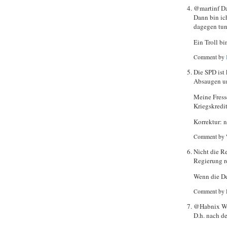
@martinf Da
Dann bin ic
dagegen tun
Ein Troll bi
Comment by
Die SPD ist 
Absaugen un
Meine Fress
Kriegskredi
Korrektur: n
Comment by 
Nicht die R
Regierung r
Wenn die De
Comment by 
@Habnix Wir
D.h. nach d