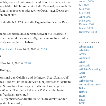
August 2009
 nichts, was nicht überwacht wird. Nur: für eine effektive
Juli 2009
ung fehlt schlicht und einfach das Personal, wie auch für
Juni 2009
ung islamistischer oder rechter Gewalttäter. Deswegen
Mai 2009
ch nicht statt.
April 2009
März 2009
t bald die NATO? Greift die Organisation Viertes Reich
Februar 2009
Januar 2009
Dezember 2008
aran scheitern, dass der Bundeswehr die Ersatzteile
erdem scheint man sich in Afghanistan, im Irak und in
ndwie verheddert zu haben.
CATEGORIES:
Abmahnung
Arne Rathjen RA
— 14.12, 2015 @
20:23
Abofallen
ACTA
D
Admin-C
ADR
JH — 14.12, 2015 @
22:20
AdWords
Affiliate-Marketing
 Kollege,
AGB
Apple
e uns mal den Gefallen und definieren Sie: „Staatswohl“
Arbeitsrecht
es Bundes“. Es ist an der Zeit hier juristisches Neuland
Auskunftsanspruch
n. So wie hier kann es jedenfalls nicht weitergehen:
Bahn
entäter auf Henriette Reker ein V-Mann oder hatte
BDSG
m Verfassungsschutz?
BGH
 Bürgermeisterkandidatin in Köln, die direkt vor der
BKA
gestochen wurde)
BND