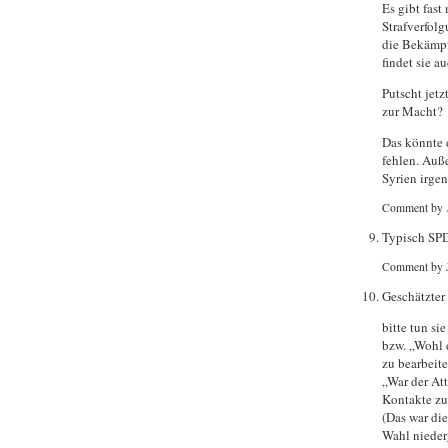
Es gibt fast
Strafverfolg
die Bekämpf
findet sie au
Putscht jetz
zur Macht?
Das könnte d
fehlen. Auß
Syrien irge
Comment by
Typisch SP
Comment by 
Geschätzter
bitte tun si
bzw. „Wohl d
zu bearbeite
„War der Att
Kontakte zu
(Das war die
Wahl nieder