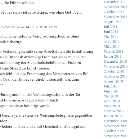
Dezember 2011
t, die Führer wählen.
November 2011
Oktober 2011
lebt es sich viel schwieriger, wie ohne Gott, dem
September 2011
August 2011
Juli 2011
RolfSchaelike
— 14.12, 2015 @
15:20
Juni 2011
 noch eine hübsche Verschwörungstheorie ohne
Mai 2011
April 2011
ealitätsbezug:
März 2011
 Verfassungsschutz seine Arbeit durch die Installierung
Februar 2011
Januar 2011
 als Bundeskanzlerin gekrönt hat, ist es nun an der
Dezember 2010
ntralisierung der Sicherheitsbehörden zu Ende zu
November 2010
 eine Stasi 2 zu konstituieren.
Oktober 2010
ch fehlt, ist die Ernennung des Vorgesetzten von IM
September 2010
r Gysi, der Honecker direkt unterstellt war, zum
August 2010
r.
Juli 2010
Juni 2010
Hintergrund hat der Verfassungsschutz in der Tat
Mai 2010
unktion mehr, was auch schon durch
April 2010
gsausschüsse bestätigt wurde.
März 2010
Februar 2010
 bereits jetzt extensive Weisungsbefugnisse gegenüber
Januar 2010
rden.
Dezember 2009
November 2009
 wiederum ist extensiv mit Geheimdienstbefugnissen
Oktober 2009
.
September 2009