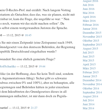
August 2016
Juli 2016
Juni 2016
mein Ö-Rechts-Prof. mal erzählt: Nach langem Vortrag
Mai 2016
tariern als Gutachter, dass das, was sie planen, nicht mit
April 2016
nbar ist, kam die Frage, die ungefähr so war: “ Nun
März 2016
ns noch, warum wir das nicht machen sollen“. Da
Februar 2016
s selbst einem wortgewandten Juristen die Sprache.
Januar 2016
Dezember 2015
M — 13.12, 2015 @
18:45
November 2015
Oktober 2015
ie mir einen Zeitpunkt (eine Zeitspanne) nach 1949,
September 2015
Grundgesetzt von den dentscen Behörden, der Regierung
August 2015
epublik Deutschloand eingehalten wurde?
Juli 2015
Juni 2015
wundert Sie eine ehrlich gemeinte Frage?
Mai 2015
April 2015
RolfSchaelike
— 13.12, 2015 @
19:44
März 2015
Februar 2015
ke (in der Hoffnung, dass Sie kein Troll sind, sondern
Januar 2015
en Argumentationen fähig): Sicher gibt es schwarze
Dezember 2014
endwas zwischen 0% und 100%), aber zu behaupten, alle
November 2014
egierungen und Behörden hätten in jeder einzelnen
Oktober 2014
 dem Inkrafttreten des Grundgesetzes dieses in all
September 2014
immungen mißachtet, ist mir dann doch zu Pegida-
August 2014
Juli 2014
Juni 2014
martinf — 13.12, 2015 @
21:27
Mai 2014