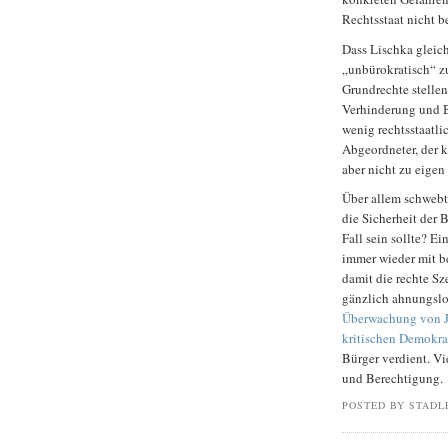
Rechtsstaat nicht 
Dass Lischka gleich
„unbürokratisch“ zu
Grundrechte stellen
Verhinderung und Be
wenig rechtsstaatli
Abgeordneter, der k
aber nicht zu eige
Über allem schwebt
die Sicherheit der 
Fall sein sollte? E
immer wieder mit be
damit die rechte S
gänzlich ahnungslo
Überwachung von J
kritischen Demokra
Bürger verdient. Vi
und Berechtigung.
POSTED BY STADL