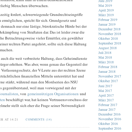
Juni 2019
beliebig Menschen überwachen.
Mai 2019
April 2019
zeitig fordert, schwerwiegende Grundrechtseingriffe
März 2019
Februar 2019
 ermöglichen, spricht für sich. Grundgesetz und
Januar 2019
 demnach nur eine lästige, bürokratische Hürde bei der
Dezember 2018
kämpfung von Straftaten dar. Das ist leider zwar die
November 2018
che Betrachtungsweise vieler Ermittler, ein gewählter
Oktober 2018
September 2018
einer rechten Partei angehört, sollte sich diese Haltung
August 2018
n machen.
Juli 2018
Mai 2018
 auch die weit verbreitete Haltung, dass Geheimdienste
März 2018
Bürger erhöhen. Was aber, wenn genau das Gegenteil der
Februar 2018
in Verfassungsschutz, der V-Leute aus der rechten Szene
Januar 2018
trächtlichen finanziellen Mitteln unterstützt hat und
November 2017
Oktober 2017
zene stärkt, während man den Mordserien des NSU
Juni 2017
s gegenüberstand, weil man vorwiegend mit der
Mai 2017
ournalisten
, von
gemeinnützigen Organisationen
und
April 2017
ten
beschäftigt war, hat keinen Vertrauensvorschuss der
März 2017
Februar 2017
elmehr stellt sich eher die Frage seiner Notwendigkeit
Januar 2017
Dezember 2016
November 2016
ER AT 14:21
COMMENTS (14)
Oktober 2016
September 2016