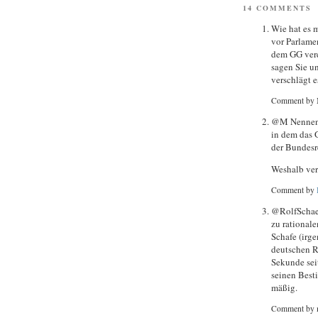
14 COMMENTS
Wie hat es 
vor Parlamen
dem GG verei
sagen Sie u
verschlägt e
Comment by 
@M Nennen S
in dem das 
der Bundesr
Weshalb ver
Comment by
@RolfSchaeli
zu rational
Schafe (irg
deutschen R
Sekunde seit
seinen Best
mäßig.
Comment by 