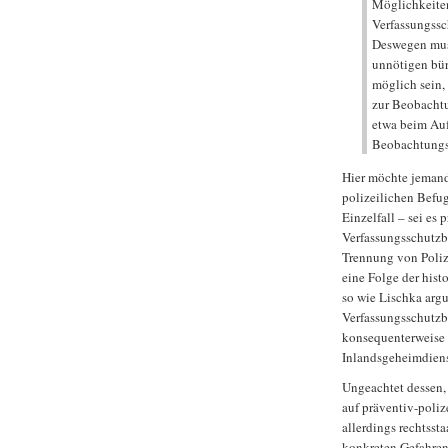
Möglichkeiten
Verfassungssc
Deswegen muss
unnötigen bür
möglich sein,
zur Beobachtu
etwa beim Auf
Beobachtungs
Hier möchte jemand
polizeilichen Befu
Einzelfall – sei es 
Verfassungsschutzbe
Trennung von Poliz
eine Folge der hist
so wie Lischka arg
Verfassungsschutzb
konsequenterweise 
Inlandsgeheimdiens
Ungeachtet dessen, 
auf präventiv-poliz
allerdings rechtsst
konkreten Gefahren