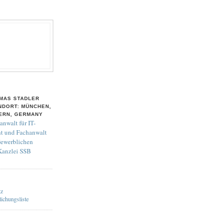
MAS STADLER
NDORT: MÜNCHEN,
ERN, GERMANY
anwalt für IT-
t und Fachanwalt
Gewerblichen
 Kanzlei SSB
tz
lichungsliste