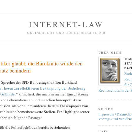
INTERNET-LAW
ONLINERECHT UND BÜRGERRECHTE 2.0
ÜBER MICH
THO
iker glaubt, die Bürokratie würde den
STA
BAY
hutz behindern
Fach
Rech
e Sprecher der SPD-Bundestagsfraktion Burkhard
für 
n Thesen zur effektiveren Bekämpfung der Bedrohung
Rechtsschutz in der
 Gefährder
“ formuliert, die mich in meiner Einschätzung
ir vor Geheimdiensten und manchen Innenpolitikern
üssen, als vor allem anderen. In dem Thesenpapier von
SEITEN
zahlreiche bemerkenswerte Stellen. Ein Highlight seiner
Impressum / Datenschu
cherlich folgende Passage:
Vortrags- und Veröffent
 für die Polizeibehörden bereits bestehenden
LINKS