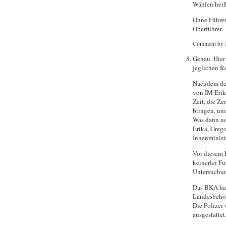
Wählen heiß
Ohne Führer 
Oberführer.
Comment by
Genau. Hier
jeglichen R
Nachdem der
von IM Erika
Zeit, die Ze
bringen, und
Was dann no
Erika, Grego
Innenministe
Vor diesem 
keinerlei F
Untersuchun
Das BKA hat
Landesbehö
Die Polizei
ausgestattet