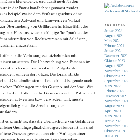
 müssen hier erweitert und damit auch für den
hutz in der Praxis handhabbar gemacht werden.
Rechtsanwalt Stadler (
 es beispielsweise dem Verfassungsschutz ohne
okratischen Aufwand und langwierigen Vorlauf
ARCHIVES:
 zur Überwachung von Gefährdern im Einzelfall oder
Januar 2026
ng von Hotspots, wie einschlägige Treffpunkte oder
August 2024
einandertreffen von Rechtsextremen mit Salafisten,
März 2024
drohnen einzusetzen.
Februar 2024
Januar 2024
 offenbar die Verfassungsschutzbehörden mit
Dezember 2023
Oktober 2023
gnissen ausstatten. Die Überwachung von Personen im
August 2023
präventiv oder repressiv – ist nicht Aufgabe der
November 2022
hörden, sondern der Polizei. Die formal strikte
Oktober 2022
ei und Geheimdiensten in Deutschland ist gerade auch
September 2022
März 2022
orischen Erfahrungen mit der Gestapo und der Stasi. Wer
Februar 2022
umentiert und offenbar die Grenzen zwischen Polizei und
Dezember 2021
ehörden aufweichen bzw. verwischen will, müsste
November 2021
eigentlich gleich die Abschaffung der
August 2020
April 2020
te fordern.
März 2020
Januar 2020
ist es ja nicht so, dass die Überwachung von Gefährdern
November 2019
eilicher Grundlage gänzlich ausgeschlossen ist. Ihr sind
Oktober 2019
aatliche Grenzen gesetzt, denn ohne Vorliegen einer
Juli 2019
situation, kann man in einem demokratischen