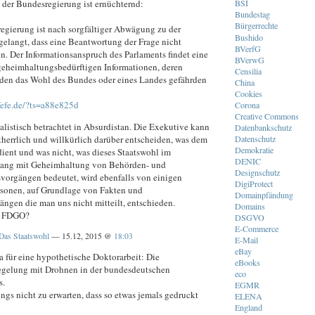
 der Bundesregierung ist ernüchternd:
BSI
Bundestag
Bürgerrechte
egierung ist nach sorgfältiger Abwägung zu der
Bushido
gelangt, dass eine Beantwortung der Frage nicht
BVerfG
n. Der Informationsanspruch des Parlaments findet eine
BVerwG
geheimhaltungsbedürftigen Informationen, deren
Censilia
en das Wohl des Bundes oder eines Landes gefährden
China
Cookies
.fefe.de/?ts=a88e825d
Corona
Creative Commons
alistisch betrachtet in Absurdistan. Die Exekutive kann
Datenbankschutz
Datenschutz
stherrlich und willkürlich darüber entscheiden, was dem
Demokratie
dient und was nicht, was dieses Staatswohl im
DENIC
ng mit Geheimhaltung von Behörden- und
Designschutz
vorgängen bedeutet, wird ebenfalls von einigen
DigiProtect
sonen, auf Grundlage von Fakten und
Domainpfändung
gen die man uns nicht mitteilt, entschieden.
Domains
? FDGO?
DSGVO
E-Commerce
Das Staatswohl
— 15.12, 2015 @
18:03
E-Mail
eBay
 für eine hypothetische Doktorarbeit: Die
eBooks
egelung mit Drohnen in der bundesdeutschen
eco
s.
EGMR
dings nicht zu erwarten, dass so etwas jemals gedruckt
ELENA
England