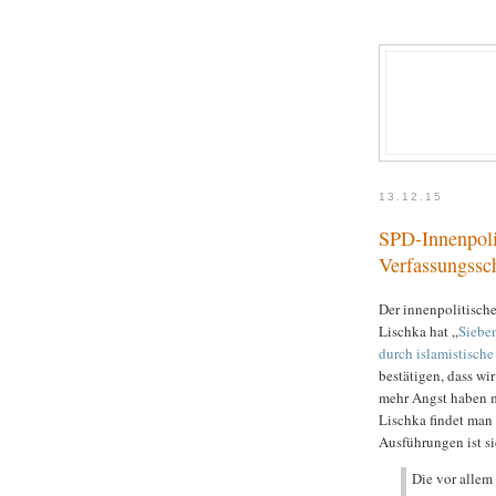
13.12.15
SPD-Innenpolit
Verfassungssc
Der innenpolitisch
Lischka hat „
Siebe
durch islamistische
bestätigen, dass w
mehr Angst haben m
Lischka findet man 
Ausführungen ist si
Die vor allem