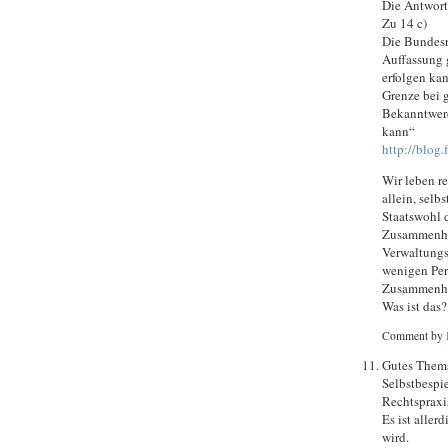
Die Antwort
Zu 14 c)
Die Bundesr
Auffassung 
erfolgen kan
Grenze bei 
Bekanntwerd
kann“
http://blog
Wir leben re
allein, selb
Staatswohl 
Zusammenha
Verwaltungs
wenigen Per
Zusammenhän
Was ist das
Comment by
Gutes Thema
Selbstbespi
Rechtspraxi
Es ist aller
wird.