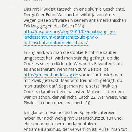
Das mit Piwik ist tatsächlich eine skurrile Geschichte.
Der grüner Fundi Weichert bewirbt ja von Amts
wegen diese Software (in seinem antiamerikanischen
Feldzug gegen das Böse (TM)).
http://de.piwik.org/blog/2011/03/unabhangiges-
landeszentrum-datenschutz-uld-piwik-
datenschutzkonform-einsetzbar/
In England, wo man die Cookie-Richtlinie sauber
umgesetzt hat, wird man ständig gefragt, ob die
Cookies setzen dürfen. In Weicherts Favoriten läuft
es andersherum: wenn man zum Beispiel bei
http://gruene-bundestag.de
vorbei surft, wird man
mit Piwik getrackt. Man wird freundlich gefragt, ob
man tracken darf. Sagt man nein, setzt Piwik ein
Cookie, damit er beim nächsten Mal weiss, bei dem
war ich schon, der will nicht. Catch 22. Wer weiss, was
Piwik sich dann dazu speichert :-)))
Ich glaube, diese politischen Spiegelfechtereien
haben nur noch wenig mit Datenschutz zu tun und
eher mehr mit einem fundamentalem
Antiamerikanismus, der verwerflich ist. Außer man tut