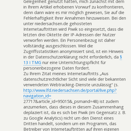
Gelegenheit genutzt hätten, mich zunächst mit dem
in Ihrem Artikel erhobenen Vorwurf zu konfrontieren,
denn dann wäre es mir möglich gewesen, Sie auf die
Fehlerhaftigkeit Ihrer Annahmen hinzuweisen. Bei den
unter niedersachsen.de gehosteten
Internetauftritten wird Piwik so eingesetzt, dass die
letzten drei Oktette der IP-Adressen der Nutzer
verworfen werden. Ein Personenbezug ist daher
vollständig ausgeschlossen. Weil die
Zugriffsstatistiken anonymisiert sind, ist ein Hinweis
in der Datenschutzerklärung nicht erforderlich, da
§
13 I TMG
nur eine Unterrichtungspflicht für
personenbezogene Daten fordert.
Zu Ihrem Zitat meines Internetauftritts „Aus
datenschutzrechtlicher Sicht sind viele der bekannten
verwendeten Webtracking-Dienste unzulässig“ (s.
http://www.lfd.niedersachsen.de/portal/live.php?
navigation_id=
27717&article_id=95015&_psmand=48) ist zudem
anzumerken, dass dieses in diesem Zusammenhang
deplaziert ist, da es sich bei Piwik (im Gegensatz z. B.
zu Google Analytics) nicht um den Dienst eines
Dritten handelt, sondern um ein Programm, das
Betreiber von Internetauftritten auf ihren eigenen