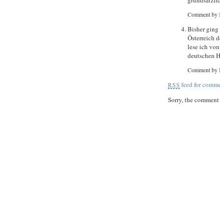
grundsätzlic
Comment by
Bisher ging
Österreich 
lese ich von
deutschen H
Comment by 
feed for comme
RSS
Sorry, the comment f