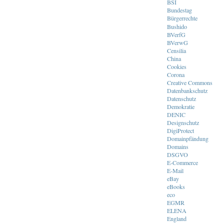
BSI
Bundestag
Bürgerrechte
Bushido
BVerfG
BVerwG
Censilia
China
Cookies
Corona
Creative Commons
Datenbankschutz
Datenschutz
Demokratie
DENIC
Designschutz
DigiProtect
Domainpfändung
Domains
DSGVO
E-Commerce
E-Mail
eBay
eBooks
eco
EGMR
ELENA
England