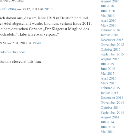
h befürwortet).
August 2016
Juli 2016
Ralf Petring
— 30.12, 2011 @
20:36
Juni 2016
Mai 2016
 ich davon aus, dass im Jahre 1919 in Deutschland und
April 2016
der Adel abgeschafft wurde. Und nun, verfasst Ende 2011,
März 2016
 einem deutschen Gericht: „Der Kläger ist Mitglied des
Februar 2016
ochadels.“ Habe ich etwas verpasst?
Januar 2016
Dezember 2015
N.M. — 2.01, 2012 @
19:40
November 2015
Oktober 2015
nts on this post.
September 2015
August 2015
orm is closed at this time.
Juli 2015
Juni 2015
Mai 2015
April 2015
März 2015
Februar 2015
Januar 2015
Dezember 2014
November 2014
Oktober 2014
September 2014
August 2014
Juli 2014
Juni 2014
Mai 2014