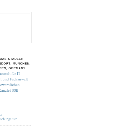
MAS STADLER
NDORT: MÜNCHEN,
ERN, GERMANY
anwalt für IT-
t und Fachanwalt
Gewerblichen
 Kanzlei SSB
tz
lichungsliste