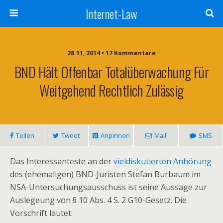
Internet-Law
28.11, 2014 • 17 Kommentare
BND Hält Offenbar Totalüberwachung Für
Weitgehend Rechtlich Zulässig
Teilen
Tweet
Anpinnen
Mail
SMS
Das Interessanteste an der
vieldiskutierten Anhörung
des (ehemaligen) BND-Juristen Stefan Burbaum im
NSA-Untersuchungsausschuss ist seine Aussage zur
Auslegeung von § 10 Abs. 4 S. 2 G10-Gesetz. Die
Vorschrift lautet: