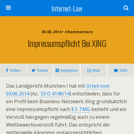
Internet-Law
30.06, 2014 • 4 Kommentare
Impressumspflicht Bei XING
Teilen
Tweet
Anpinnen
Mail
SMS
Das Landgericht München I hat mit
Urteil vom
03.06.2014
(Az.:
33 O 4149/14
) entschieden, dass für
ein Profil beim Business-Netzwerk-Xing grundsätzlich
eine Impressumspflicht nach
§ 5 TMG
besteht und ein
Verstoß hiergegen regelmäßig auch zu einem
Wettbewerbsverstoß führt. Das entspricht der
mittlerweile gängigen instanzgerichtlichen