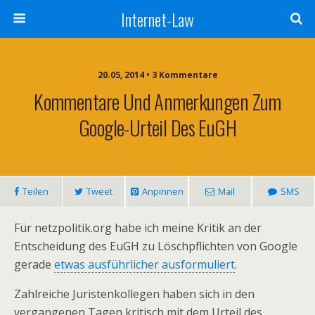
Internet-Law
20.05, 2014 • 3 Kommentare
Kommentare Und Anmerkungen Zum
Google-Urteil Des EuGH
Teilen
Tweet
Anpinnen
Mail
SMS
Für netzpolitik.org habe ich meine Kritik an der
Entscheidung des EuGH zu Löschpflichten von Google
gerade
etwas ausführlicher ausformuliert
.
Zahlreiche Juristenkollegen haben sich in den
vergangenen Tagen kritisch mit dem Urteil des