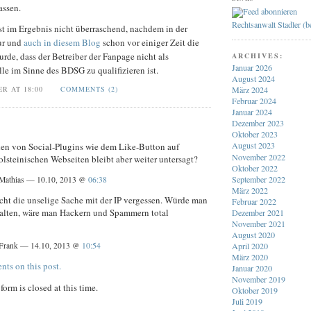
assen.
Rechtsanwalt Stadler (
st im Ergebnis nicht überraschend, nachdem in der
tur und
auch in diesem Blog
schon vor einiger Zeit die
urde, dass der Betreiber der Fanpage nicht als
ARCHIVES:
Januar 2026
lle im Sinne des BDSG zu qualifizieren ist.
August 2024
ER AT 18:00
COMMENTS (2)
März 2024
Februar 2024
Januar 2024
Dezember 2023
Oktober 2023
August 2023
en von Social-Plugins wie dem Like-Button auf
November 2022
lsteinischen Webseiten bleibt aber weiter untersagt?
Oktober 2022
September 2022
Mathias — 10.10, 2013 @
06:38
März 2022
icht die unselige Sache mit der IP vergessen. Würde man
Februar 2022
halten, wäre man Hackern und Spammern total
Dezember 2021
November 2021
August 2020
Frank — 14.10, 2013 @
10:54
April 2020
März 2020
nts on this post.
Januar 2020
November 2019
orm is closed at this time.
Oktober 2019
Juli 2019