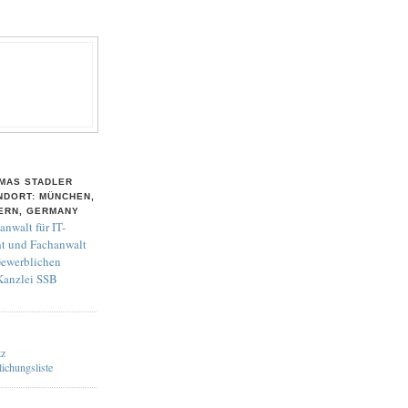
MAS STADLER
NDORT: MÜNCHEN,
ERN, GERMANY
anwalt für IT-
t und Fachanwalt
Gewerblichen
 Kanzlei SSB
tz
lichungsliste