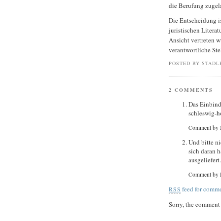
die Berufung zugel
Die Entscheidung i
juristischen Litera
Ansicht vertreten w
verantwortliche Ste
POSTED BY STADL
2 COMMENTS
Das Einbind
schleswig-ho
Comment by 
Und bitte n
sich daran 
ausgeliefert.
Comment by 
feed for comme
RSS
Sorry, the comment f