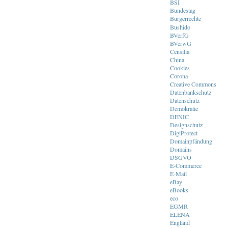
BSI
Bundestag
Bürgerrechte
Bushido
BVerfG
BVerwG
Censilia
China
Cookies
Corona
Creative Commons
Datenbankschutz
Datenschutz
Demokratie
DENIC
Designschutz
DigiProtect
Domainpfändung
Domains
DSGVO
E-Commerce
E-Mail
eBay
eBooks
eco
EGMR
ELENA
England