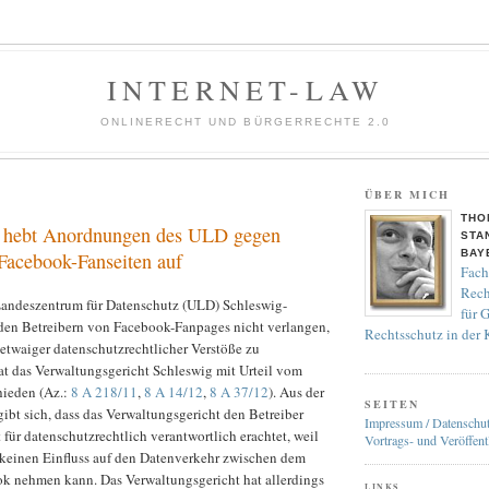
INTERNET-LAW
ONLINERECHT UND BÜRGERRECHTE 2.0
ÜBER MICH
THO
 hebt Anordnungen des ULD gegen
STA
BAY
 Facebook-Fanseiten auf
Fach
Rech
andeszentrum für Datenschutz (ULD) Schleswig-
für 
den Betreibern von Facebook-Fanpages nicht verlangen,
Rechtsschutz in der
etwaiger datenschutzrechtlicher Verstöße zu
at das Verwaltungsgericht Schleswig mit Urteil vom
hieden (Az.:
8 A 218/11
,
8 A 14/12
,
8 A 37/12
). Aus der
SEITEN
gibt sich, dass das Verwaltungsgericht den Betreiber
Impressum / Datenschu
 für datenschutzrechtlich verantwortlich erachtet, weil
Vortrags- und Veröffent
r keinen Einfluss auf den Datenverkehr zwischen dem
k nehmen kann. Das Verwaltungsgericht hat allerdings
LINKS