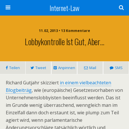
Internet-Law
11.02, 2013 • 13 Kommentare
Lobbykontrolle Ist Gut, Aber…
Teilen
Tweet
Anpinnen
Mail
SMS
Richard Gutjahr skizziert
in einem vielbeachteten
Blogbeiträg
, wie (europäische) Gesetzesvorhaben von
Unternehmenslobbyisten beeinflusst werden. Das ist
im Grunde wenig überraschend, wenngleich man im
Einzelfall dann doch erstaunt ist, wie plump zum Teil
agiert wird, wenn parlamentarische
Änderungsvorschläge tatsächlich wörtlich und