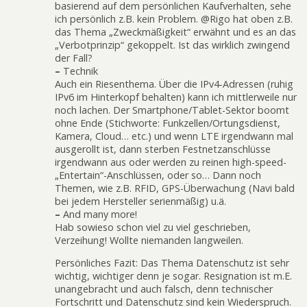
basierend auf dem persönlichen Kaufverhalten, sehe
ich persönlich z.B. kein Problem. @Rigo hat oben z.B.
das Thema „Zweckmäßigkeit“ erwähnt und es an das
„Verbotprinzip“ gekoppelt. Ist das wirklich zwingend
der Fall?
–
Technik
Auch ein Riesenthema. Über die IPv4-Adressen (ruhig
IPv6 im Hinterkopf behalten) kann ich mittlerweile nur
noch lachen. Der Smartphone/Tablet-Sektor boomt
ohne Ende (Stichworte: Funkzellen/Ortungsdienst,
Kamera, Cloud… etc.) und wenn LTE irgendwann mal
ausgerollt ist, dann sterben Festnetzanschlüsse
irgendwann aus oder werden zu reinen high-speed-
„Entertain“-Anschlüssen, oder so… Dann noch
Themen, wie z.B. RFID, GPS-Überwachung (Navi bald
bei jedem Hersteller serienmäßig) u.ä.
–
And many more!
Hab sowieso schon viel zu viel geschrieben,
Verzeihung! Wollte niemanden langweilen.
Persönliches Fazit: Das Thema Datenschutz ist sehr
wichtig, wichtiger denn je sogar. Resignation ist m.E.
unangebracht und auch falsch, denn technischer
Fortschritt und Datenschutz sind kein Wiederspruch.