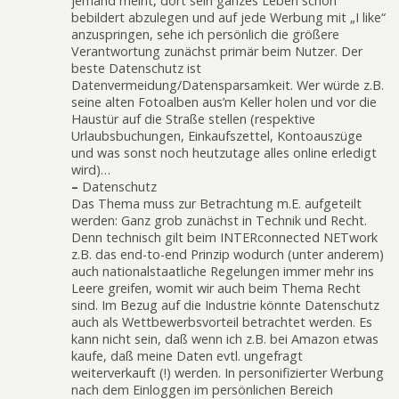
jemand meint, dort sein ganzes Leben schön
bebildert abzulegen und auf jede Werbung mit „I like“
anzuspringen, sehe ich persönlich die größere
Verantwortung zunächst primär beim Nutzer. Der
beste Datenschutz ist
Datenvermeidung/Datensparsamkeit. Wer würde z.B.
seine alten Fotoalben aus’m Keller holen und vor die
Haustür auf die Straße stellen (respektive
Urlaubsbuchungen, Einkaufszettel, Kontoauszüge
und was sonst noch heutzutage alles online erledigt
wird)…
–
Datenschutz
Das Thema muss zur Betrachtung m.E. aufgeteilt
werden: Ganz grob zunächst in Technik und Recht.
Denn technisch gilt beim INTERconnected NETwork
z.B. das end-to-end Prinzip wodurch (unter anderem)
auch nationalstaatliche Regelungen immer mehr ins
Leere greifen, womit wir auch beim Thema Recht
sind. Im Bezug auf die Industrie könnte Datenschutz
auch als Wettbewerbsvorteil betrachtet werden. Es
kann nicht sein, daß wenn ich z.B. bei Amazon etwas
kaufe, daß meine Daten evtl. ungefragt
weiterverkauft (!) werden. In personifizierter Werbung
nach dem Einloggen im persönlichen Bereich