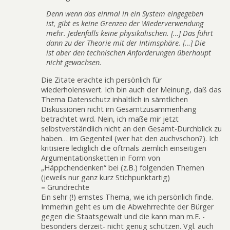
Denn wenn das einmal in ein System eingegeben
ist, gibt es keine Grenzen der Wiederverwendung
mehr. Jedenfalls keine physikalischen. […] Das führt
dann zu der Theorie mit der Intimsphäre. […] Die
ist aber den technischen Anforderungen überhaupt
nicht gewachsen.
Die Zitate erachte ich persönlich für
wiederholenswert. Ich bin auch der Meinung, daß das
Thema Datenschutz inhaltlich in sämtlichen
Diskussionen nicht im Gesamtzusammenhang
betrachtet wird. Nein, ich maße mir jetzt
selbstverständlich nicht an den Gesamt-Durchblick zu
haben… im Gegenteil (wer hat den auchvschon?). Ich
kritisiere lediglich die oftmals ziemlich einseitigen
Argumentationsketten in Form von
„Häppchendenken“ bei (z.B.) folgenden Themen
(jeweils nur ganz kurz Stichpunktartig)
–
Grundrechte
Ein sehr (!) ernstes Thema, wie ich persönlich finde.
Immerhin geht es um die Abwehrrechte der Bürger
gegen die Staatsgewalt und die kann man m.E. -
besonders derzeit- nicht genug schützen. Vgl. auch