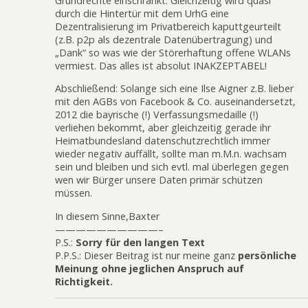
Grundrechte einschränkt. Gleichzeitig wird quasi
durch die Hintertür mit dem UrhG eine
Dezentralisierung im Privatbereich kaputtgeurteilt
(z.B. p2p als dezentrale Datenübertragung) und
„Dank“ so was wie der Störerhaftung offene WLANs
vermiest. Das alles ist absolut INAKZEPTABEL!
Abschließend: Solange sich eine Ilse Aigner z.B. lieber
mit den AGBs von Facebook & Co. auseinandersetzt,
2012 die bayrische (!) Verfassungsmedaille (!)
verliehen bekommt, aber gleichzeitig gerade ihr
Heimatbundesland datenschutzrechtlich immer
wieder negativ auffällt, sollte man m.M.n. wachsam
sein und bleiben und sich evtl. mal überlegen gegen
wen wir Bürger unsere Daten primär schützen
müssen.
In diesem Sinne,Baxter
——————————–
P.S.:
Sorry für den langen Text
P.P.S.: Dieser Beitrag ist nur meine ganz
persönliche
Meinung ohne jeglichen Anspruch auf
Richtigkeit.