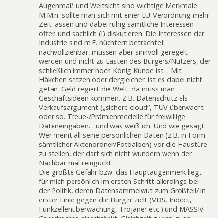
Augenmaß und Weitsicht sind wichtige Merkmale.
M.M.n. sollte man sich mit einer EU-Verordnung mehr
Zeit lassen und dabei ruhig sämtliche Interessen
offen und sachlich (!) diskutieren. Die Interessen der
Industrie sind m.E. nüchtern betrachtet
nachvollziehbar, müssen aber sinnvoll geregelt
werden und nicht zu Lasten des Bürgers/Nutzers, der
schließlich immer noch König Kunde ist… Mit
Häkchen setzen oder dergleichen ist es dabei nicht
getan. Geld regiert die Welt, da muss man
Geschäftsideen kommen. Z.B. Datenschutz als
Verkaufsargument („sichere cloud“, TÜV überwacht
oder so. Treue-/Prämienmodelle für freiwillige
Dateneingaben… und was weiß ich. Und wie gesagt:
Wer meint all seine persönlichen Daten (z.B. in Form
sämtlicher Aktenordner/Fotoalben) vor die Haustüre
zu stellen, der darf sich nicht wundern wenn der
Nachbar mal reinguckt.
Die größte Gefahr bzw. das Hauptaugenmerk liegt
für mich persönlich im ersten Schritt allerdings bei
der Politik, deren Datensammelwut zum Großteil/ in
erster Linie gegen die Bürger zielt (VDS, Indect,
Funkzellenüberwachung, Trojaner etc.) und MASSIV