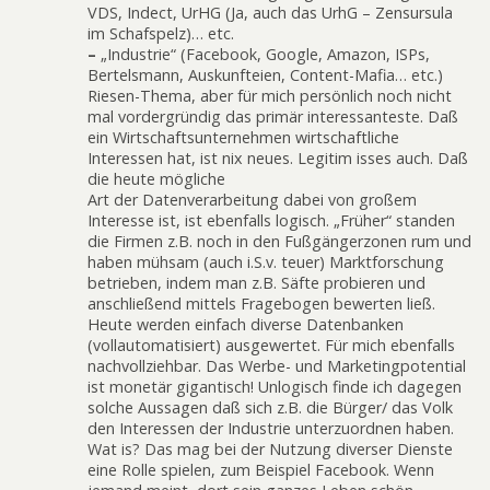
VDS, Indect, UrHG (Ja, auch das UrhG – Zensursula
im Schafspelz)… etc.
–
„Industrie“ (Facebook, Google, Amazon, ISPs,
Bertelsmann, Auskunfteien, Content-Mafia… etc.)
Riesen-Thema, aber für mich persönlich noch nicht
mal vordergründig das primär interessanteste. Daß
ein Wirtschaftsunternehmen wirtschaftliche
Interessen hat, ist nix neues. Legitim isses auch. Daß
die heute mögliche
Art der Datenverarbeitung dabei von großem
Interesse ist, ist ebenfalls logisch. „Früher“ standen
die Firmen z.B. noch in den Fußgängerzonen rum und
haben mühsam (auch i.S.v. teuer) Marktforschung
betrieben, indem man z.B. Säfte probieren und
anschließend mittels Fragebogen bewerten ließ.
Heute werden einfach diverse Datenbanken
(vollautomatisiert) ausgewertet. Für mich ebenfalls
nachvollziehbar. Das Werbe- und Marketingpotential
ist monetär gigantisch! Unlogisch finde ich dagegen
solche Aussagen daß sich z.B. die Bürger/ das Volk
den Interessen der Industrie unterzuordnen haben.
Wat is? Das mag bei der Nutzung diverser Dienste
eine Rolle spielen, zum Beispiel Facebook. Wenn