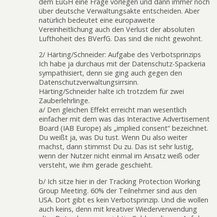
dem EuGH eine Frage vorlegen und dann immer noch
über deutsche Verwaltungsakte entscheiden. Aber
natürlich bedeutet eine europaweite
Vereinheitlichung auch den Verlust der absoluten
Lufthoheit des BVerfG. Das sind die nicht gewohnt.
2/ Härting/Schneider: Aufgabe des Verbotsprinzips
Ich habe ja durchaus mit der Datenschutz-Spackeria
sympathisiert, denn sie ging auch gegen den
Datenschutzverwaltungsirrsinn.
Härting/Schneider halte ich trotzdem für zwei
Zauberlehrlinge.
a/ Den gleichen Effekt erreicht man wesentlich
einfacher mit dem was das Interactive Advertisement
Board (IAB Europe) als „implied consent“ bezeichnet.
Du weißt ja, was Du tust. Wenn Du also weiter
machst, dann stimmst Du zu. Das ist sehr lustig,
wenn der Nutzer nicht einmal im Ansatz weiß oder
versteht, wie ihm gerade geschieht.
b/ Ich sitze hier in der Tracking Protection Working
Group Meeting. 60% der Teilnehmer sind aus den
USA. Dort gibt es kein Verbotsprinzip. Und die wollen
auch keins, denn mit kreativer Wiederverwendung