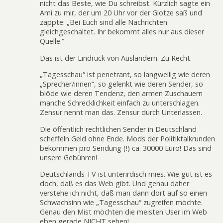
nicht das Beste, wie Du schreibst. Kürzlich sagte ein
Ami zu mir, der um 20 Uhr vor der Glotze saß und
zappte: „Bei Euch sind alle Nachrichten
gleichgeschaltet. Ihr bekommt alles nur aus dieser
Quelle.“
Das ist der Eindruck von Ausländern. Zu Recht.
„Tagesschau“ ist penetrant, so langweilig wie deren
„Sprecher/innen“, so gelenkt wie deren Sender, so
blöde wie deren Tendenz, den armen Zuschauern
manche Schrecklichkeit einfach zu unterschlagen.
Zensur nennt man das. Zensur durch Unterlassen.
Die öffentlich rechtlichen Sender in Deutschland
scheffeln Geld ohne Ende. Mods der Politiktalkrunden
bekommen pro Sendung (!) ca. 30000 Euro! Das sind
unsere Gebühren!
Deutschlands TV ist unterirdisch mies. Wie gut ist es
doch, daß es das Web gibt. Und genau daher
verstehe ich nicht, daß man dann dort auf so einen
Schwachsinn wie „Tagesschau“ zugreifen möchte.
Genau den Mist möchten die meisten User im Web
eben gerade NICHT sehen!