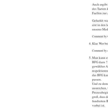
Auch ergibt
des Taeters 
Faellen zur 
Gefuehlt wa
erst in den
unserer Medi
Comment by 
Klar. Wer br
Comment by 
Man kann es
BFG dazu ? 
gewählter Ab
respektiere
das BFG kann
passen.
Und zu dem 
ausreichen,
Prozessbegin
groß, dass d
fundierten B
vorbei ist.