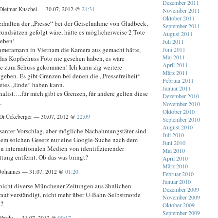
Dezember 2011
Dietmar Kuschel — 30.07, 2012 @
21:31
November 2011
Oktober 2011
rhalten der „Presse“ bei der Geiselnahme von Gladbeck,
September 2011
rundsätzen gefolgt wäre, hätte es möglicherweise 2 Tote
August 2011
eben!
Juli 2011
meramann in Vietnam die Kamera aus gemacht hätte,
Juni 2011
Mai 2011
das Kopfschuss Foto nie gesehen haben, es wäre
April 2011
nie zum Schuss gekommen! Ich kann zig weitere
März 2011
geben. Es gibt Grenzen bei denen die „Pressefreiheit“
Februar 2011
etes „Ende“ haben kann.
Januar 2011
nalist….für mich gibt es Grenzen, für andere gelten diese
Dezember 2010
…
November 2010
Oktober 2010
Dr.Ückeberger — 30.07, 2012 @
22:09
September 2010
August 2010
ssanter Vorschlag, aber mögliche Nachahmungstäter sind
Juli 2010
nem solchen Gesetz nur eine Google-Suche nach dem
Juni 2010
in internationalen Medien von identifizierender
Mai 2010
ttung entfernt. Ob das was bringt?
April 2010
März 2010
Johannes — 31.07, 2012 @
01:20
Februar 2010
Januar 2010
 nicht diverse Münchener Zeitungen aus ähnlichen
Dezember 2009
auf verständigt, nicht mehr über U-Bahn-Selbstmorde
November 2009
n?
Oktober 2009
September 2009
Hardy — 31.07, 2012 @
09:17