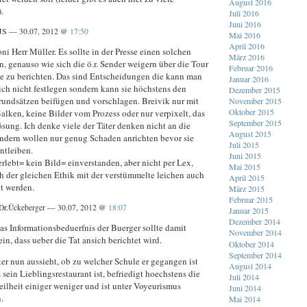
August 2016
.
Juli 2016
Juni 2016
JS — 30.07, 2012 @
17:50
Mai 2016
April 2016
i Herr Müller. Es sollte in der Presse einen solchen
März 2016
, genauso wie sich die ö.r. Sender weigern über die Tour
Februar 2016
e zu berichten. Das sind Entscheidungen die kann man
Januar 2016
ich nicht festlegen sondern kann sie höchstens den
Dezember 2015
rundsätzen beifügen und vorschlagen. Breivik nur mit
November 2015
Oktober 2015
alken, keine Bilder vom Prozess oder nur verpixelt, das
September 2015
sung. Ich denke viele der Täter denken nicht an die
August 2015
ondern wollen nur genug Schaden anrichten bevor sie
Juli 2015
entleiben.
Juni 2015
rlebt= kein Bild= einverstanden, aber nicht per Lex,
Mai 2015
h der gleichen Ethik mit der verstümmelte leichen auch
April 2015
gt werden.
März 2015
Februar 2015
Dr.Ückeberger — 30.07, 2012 @
18:07
Januar 2015
Dezember 2014
as Informationsbeduerfnis der Buerger sollte damit
November 2014
in, dass ueber die Tat ansich berichtet wird.
Oktober 2014
September 2014
er nun aussieht, ob zu welcher Schule er gegangen ist
August 2014
sein Lieblingsrestaurant ist, befriedigt hoechstens die
Juli 2014
ilheit einiger weniger und ist unter Voyeurismus
Juni 2014
.
Mai 2014