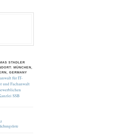
MAS STADLER
NDORT: MÜNCHEN,
ERN, GERMANY
anwalt für IT-
t und Fachanwalt
Gewerblichen
 Kanzlei SSB
tz
lichungsliste