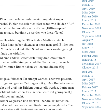
Juni 2019
Mai 2019
April 2019
März 2019
Februar 2019
äter durch solche Berichterstattung nicht sogar
Januar 2019
acht? Fühlen sie sich nicht fast schon wie Helden? Ruft
Dezember 2018
achahmer hervor, die auch auf eine „Killing-Spree“
November 2018
Oktober 2018
um genauso berühmt zu werden wie dieser Täter?
September 2018
ese Heroisierung der Täter in den Medien einfach
August 2018
Juli 2018
. Man kann ja berichten, aber muss man groß Bilder von
Mai 2018
 Muss der echt auf allen Sendern immer wieder gezeigt
März 2018
finde das widerlich.
Februar 2018
rd eine andere Berichterstattung die Gewalt nicht
Januar 2018
meine Befürchtungen sind die Nachahmer, die auch
November 2017
 15 Minuten Ruhm haben wollen und diesen Weg
Oktober 2017
.
Juni 2017
Mai 2017
ist ja auf frischer Tat ertappt worden, aber was passiert,
April 2017
htige von großen Zeitungen mit großen Buchstaben zu
März 2017
cht und groß mit Bildern vorgestellt werden, durfte man
Februar 2017
Januar 2017
schland miterleben. Fast hätten Leute mit geringem IQ
Dezember 2016
uldigen gelyncht.
November 2016
Bilder weglassen und trocken über die Tat berichten.
Oktober 2016
ord scheint es doch einen Kodex zu geben, dass darüber
September 2016
tet werden soll (leider gibt es auch hier zu viele