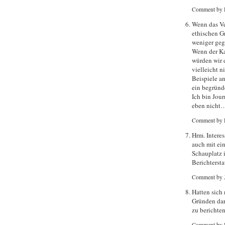
Comment by 
Wenn das Ve
ethischen G
weniger geg
Wenn der Ka
würden wir 
vielleicht 
Beispiele an
ein begründ
Ich bin Jour
eben nicht
Comment by 
Hrm. Intere
auch mit ei
Schauplatz 
Berichtersta
Comment by 
Hatten sich
Gründen dar
zu berichte
Comment by 