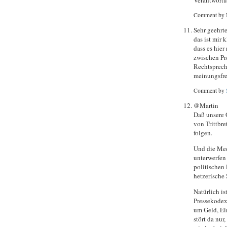
Comment by 
Sehr geehrte
das ist mir 
dass es hier
zwischen Pre
Rechtsprech
meinungsfre
Comment by
@Martin
Daß unsere G
von Trittbre
folgen.
Und die Med
unterwerfen
politischen 
hetzerische
Natürlich is
Pressekodex
um Geld, Ei
stört da nur