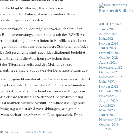
rund schlägt Müller vor, Redakteure und
Rechtsanwalt Stadler (
iche per Strafandrohung daran zu hindern Namen und
tverdächtiger zu verbreiten.
ARCHIVES:
ssanter Vorschlag, der möglicherweise aber mit der
Januar 2026
August 2024
s Bundesverfassungsgerichts und auch des EGMR zur
März 2024
richterstattung über Straftaten in Konflikt steht. Denn
Februar 2024
 geht davon aus, dass über schwere Straftaten und/oder
Januar 2024
der Zeitgeschichte sind, auch identifizierend berichtet
Dezember 2023
Oktober 2023
esen Fällen fällt die Abwägung zwischen dem
August 2023
t des Täters einerseits und der Meinungs- und
November 2022
rerseits regelmäßig zugunsten der Berichterstattung aus.
Oktober 2022
September 2022
ssungsgericht ein derartiges Gesetz bewerten würde, ist
März 2022
etzgeber würde damit nämlich
Art. 5 GG
aus Gründen
Februar 2022
 generalpräventiv einschränken, um seine Bürger vor
Dezember 2021
November 2021
 die erst wegen der zu erwartenden Berichterstattung
August 2020
r Tat animiert werden. Vermutlich würde das Ergebnis
April 2020
abwägung auch stark davon abhängen, wie gut die
März 2020
wissenschaftlich erhärtet ist. Eine spannende Frage.
Januar 2020
November 2019
Oktober 2019
Juli 2019
ER AT 17:02
COMMENTS (12)