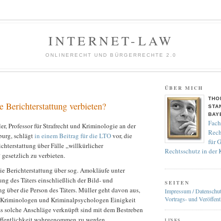
INTERNET-LAW
ONLINERECHT UND BÜRGERRECHTE 2.0
ÜBER MICH
THO
de Berichterstattung verbieten?
STA
BAY
Fach
r, Professor für Strafrecht und Kriminologie an der
Rech
burg, schlägt
in einem Beitrag für die LTO
vor, die
für 
ichterstattung über Fälle „willkürlicher
Rechtsschutz in der
gesetzlich zu verbieten.
ie Berichterstattung über sog. Amokläufe unter
ng des Täters einschließlich der Bild- und
SEITEN
ng über die Person des Täters. Müller geht davon aus,
Impressum / Datenschu
Vortrags- und Veröffent
r Kriminologen und Kriminalpsychologen Einigkeit
ss solche Anschläge verknüpft sind mit dem Bestreben
 Öffentlichkeit wahrgenommen zu werden.
LINKS