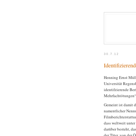
30.7.12
Identifizieren
Henning Ernst Mülle
Universität Regens
identifzierende Ber
Mehrfachtötungen“ 
Gemeint ist damit d
namentlicher Nennu
Filmberichterstattu
dass weltweit unte
darüber besteht, da
der Täter, von der