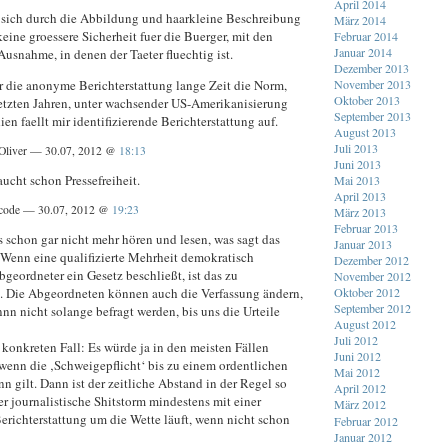
April 2014
 sich durch die Abbildung und haarkleine Beschreibung
März 2014
keine groessere Sicherheit fuer die Buerger, mit den
Februar 2014
Januar 2014
Ausnahme, in denen der Taeter fluechtig ist.
Dezember 2013
r die anonyme Berichterstattung lange Zeit die Norm,
November 2013
Oktober 2013
 letzten Jahren, unter wachsender US-Amerikanisierung
September 2013
en faellt mir identifizierende Berichterstattung auf.
August 2013
Juli 2013
Oliver — 30.07, 2012 @
18:13
Juni 2013
aucht schon Pressefreiheit.
Mai 2013
April 2013
code — 30.07, 2012 @
19:23
März 2013
Februar 2013
 schon gar nicht mehr hören und lesen, was sagt das
Januar 2013
Wenn eine qualifizierte Mehrheit demokratisch
Dezember 2012
geordneter ein Gesetz beschließt, ist das zu
November 2012
n. Die Abgeordneten können auch die Verfassung ändern,
Oktober 2012
September 2012
n nicht solange befragt werden, bis uns die Urteile
August 2012
Juli 2012
konkreten Fall: Es würde ja in den meisten Fällen
Juni 2012
 wenn die ‚Schweigepflicht‘ bis zu einem ordentlichen
Mai 2012
n gilt. Dann ist der zeitliche Abstand in der Regel so
April 2012
er journalistische Shitstorm mindestens mit einer
März 2012
erichterstattung um die Wette läuft, wenn nicht schon
Februar 2012
Januar 2012