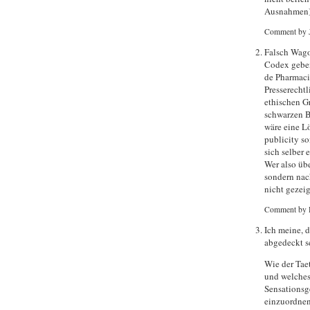
Ausnahmen)
Comment by 
Falsch Wagon
Codex geben
de Pharmaci
Presserechtl
ethischen G
schwarzen B
wäre eine Lö
publicity s
sich selber 
Wer also übe
sondern nac
nicht gezei
Comment by 
Ich meine, d
abgedeckt se
Wie der Taet
und welches 
Sensationsge
einzuordnen