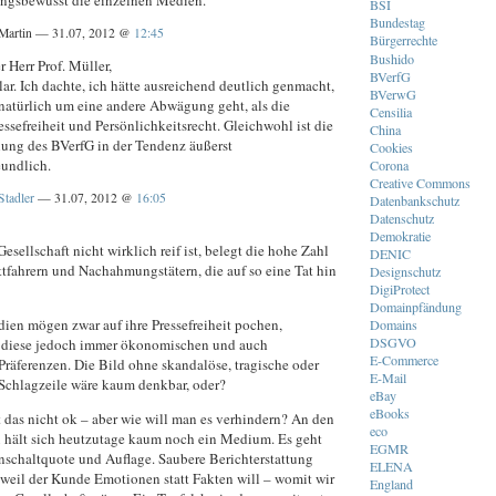
BSI
Bundestag
Martin — 31.07, 2012 @
12:45
Bürgerrechte
Bushido
r Herr Prof. Müller,
BVerfG
klar. Ich dachte, ich hätte ausreichend deutlich genmacht,
BVerwG
 natürlich um eine andere Abwägung geht, als die
Censilia
ssefreiheit und Persönlichkeitsrecht. Gleichwohl ist die
China
ung des BVerfG in der Tendenz äußerst
Cookies
undlich.
Corona
Creative Commons
Stadler
— 31.07, 2012 @
16:05
Datenbankschutz
Datenschutz
Demokratie
esellschaft nicht wirklich reif ist, belegt die hohe Zahl
DENIC
ttfahrern und Nachahmungstätern, die auf so eine Tat hin
Designschutz
DigiProtect
Domainpfändung
ien mögen zwar auf ihre Pressefreiheit pochen,
Domains
DSGVO
 diese jedoch immer ökonomischen und auch
E-Commerce
Präferenzen. Die Bild ohne skandalöse, tragische oder
E-Mail
 Schlagzeile wäre kaum denkbar, oder?
eBay
eBooks
t das nicht ok – aber wie will man es verhindern? An den
eco
 hält sich heutzutage kaum noch ein Medium. Es geht
EGMR
nschaltquote und Auflage. Saubere Berichterstattung
ELENA
, weil der Kunde Emotionen statt Fakten will – womit wir
England