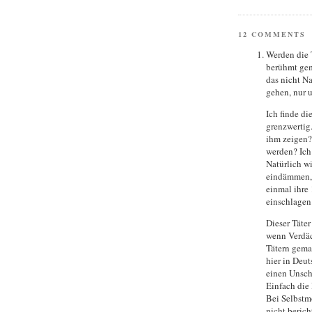
12 COMMENTS
Werden die T
berühmt gem
das nicht N
gehen, nur 
Ich finde di
grenzwertig
ihm zeigen?
werden? Ich 
Natürlich wi
eindämmen, 
einmal ihre
einschlagen
Dieser Täter 
wenn Verdäc
Tätern gema
hier in Deut
einen Unsch
Einfach die 
Bei Selbstm
nicht berich