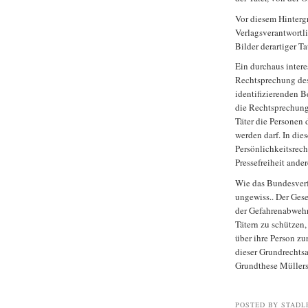
Vor diesem Hinterg
Verlagsverantwortl
Bilder derartiger Ta
Ein durchaus intere
Rechtsprechung de
identifizierenden Be
die Rechtsprechung
Täter die Personen 
werden darf. In di
Persönlichkeitsrech
Pressefreiheit ande
Wie das Bundesverfa
ungewiss.. Der Ges
der Gefahrenabwehr
Tätern zu schützen,
über ihre Person zu
dieser Grundrechts
Grundthese Müllers 
POSTED BY STADL