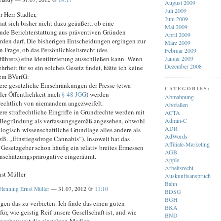
August 2009
Juli 2009
r Herr Stadler,
Juni 2009
at sich bisher nicht dazu geäußert, ob eine
Mai 2009
rende Berichterstattung aus präventiven Gründen
April 2009
rden darf. Die bisherigen Entscheidungen ergingen zur
März 2009
 Frage, ob das Persönlichkeitsrecht (des
Februar 2009
ührers) eine Identifizierung ausschließen kann. Wenn
Januar 2009
Dezember 2008
hrheit für so ein solches Gesetz findet, hätte ich keine
em BVerfG:
ere gesetzliche Einschränkungen der Presse (etwa
CATEGORIES:
der Öffentlichkeit nach
§ 48 JGG
) werden
Abmahnung
rechtlich von niemandem angezweifelt.
Abofallen
re strafrechtliche Eingriffe in Grundrechte werden mit
ACTA
 Begründung als verfassungsgemäß angesehen, obwohl
Admin-C
ADR
logisch-wissenschaftliche Grundlage alles andere als
AdWords
 (zB. „Einstiegsdroge Cannabis“). Insoweit hat das
Affiliate-Marketing
Gesetzgeber schon häufig ein relativ breites Ermessen
AGB
inschätzungsprärogative eingeräumt.
Apple
ß
Arbeitsrecht
st Müller
Auskunftsanspruch
Bahn
Henning Ernst Müller
— 31.07, 2012 @
11:10
BDSG
BGH
gen das zu verbieten. Ich finde das einen guten
BKA
für, wie geistig Reif unsere Gesellschaft ist, und wie
BND
ngsbewusst die einzelnen Medien.