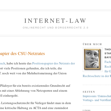
INTERNET-LAW
ONLINERECHT UND BÜRGERRECHTE 2.0
ÜBER MICH
THO
papier des CSU-Netzrates
STA
BAY
Fach
auch
, habe ich heute das
Positionspapier des Netzrats der
Rech
t viele Positionen gefunden, die ich teile, die
für 
z.T. noch weit von der Mehrheitsmeinung der Union
Rechtsschutz in der
 Plädoyer für ein bereits existierendes Grundrecht auf
as mit einer Ablehnung von Netzsperren und einem
SEITEN
ll einhergeht.
Impressum / Datenschu
Vortrags- und Veröffent
 Leistungsschutzrecht für Verleger findet man in dem
eine kritische Haltung zu ACTA und eine zumindest
LINKS