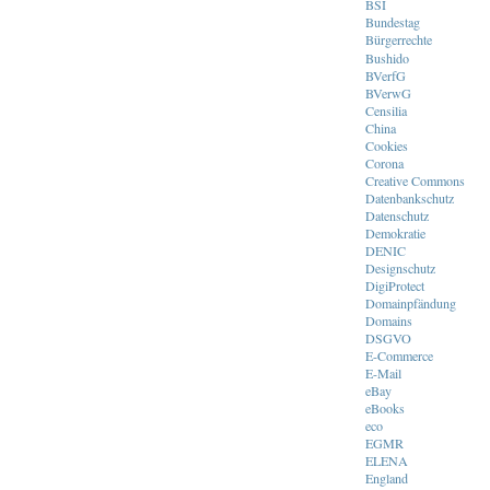
BSI
Bundestag
Bürgerrechte
Bushido
BVerfG
BVerwG
Censilia
China
Cookies
Corona
Creative Commons
Datenbankschutz
Datenschutz
Demokratie
DENIC
Designschutz
DigiProtect
Domainpfändung
Domains
DSGVO
E-Commerce
E-Mail
eBay
eBooks
eco
EGMR
ELENA
England