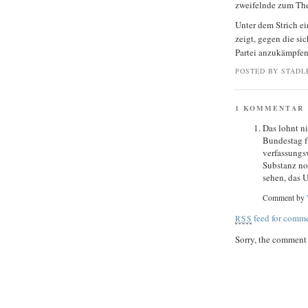
zweifelnde zum The
Unter dem Strich ei
zeigt, gegen die s
Partei anzukämpfen
POSTED BY STADL
1 KOMMENTAR
Das lohnt ni
Bundestag f
verfassungs
Substanz noc
sehen, das U
Comment by
feed for comme
RSS
Sorry, the comment f