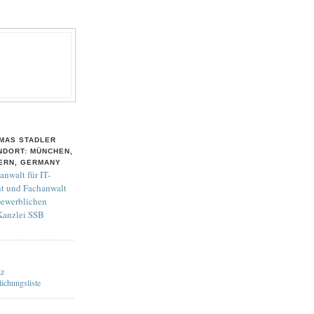
MAS STADLER
NDORT: MÜNCHEN,
ERN, GERMANY
anwalt für IT-
t und Fachanwalt
Gewerblichen
 Kanzlei SSB
tz
lichungsliste