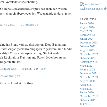
ma Vorratsdatenspeicherung.
Rechtsanwalt Stadler (
n durchaus beachtliches Papier, das auch den Willen
icherlich noch überwiegenden Widerstände in der eigenen
.
ARCHIVES:
Januar 2026
ER AT 22:32
COMMENTS (1)
August 2024
März 2024
Februar 2024
Januar 2024
Dezember 2023
cht, das Blendwerk zu diskutieren. Doro Bär hat im
Oktober 2023
ür das Zugangserschwerungsgesetz gestimmt und für die
August 2023
widrige Vorratsdatenspeicherung. Sie hat weder
November 2022
h Rückhalt in Fraktion und Partei. Jeder konnte ja
Oktober 2022
hl geflüchtet ist.
September 2022
März 2022
Wolfgang Ksoll
— 16.03, 2012 @
19:09
Februar 2022
Dezember 2021
nts on this post.
November 2021
August 2020
orm is closed at this time.
April 2020
März 2020
Januar 2020
November 2019
Oktober 2019
Juli 2019