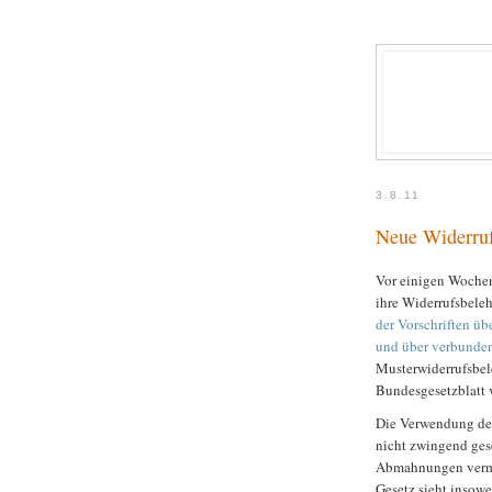
3.8.11
Neue Widerruf
Vor einigen Wochen 
ihre Widerrufsbele
der Vorschriften üb
und über verbunden
Musterwiderrufsbel
Bundesgesetzblatt v
Die Verwendung d
nicht zwingend ges
Abmahnungen vermeid
Gesetz sieht insowe