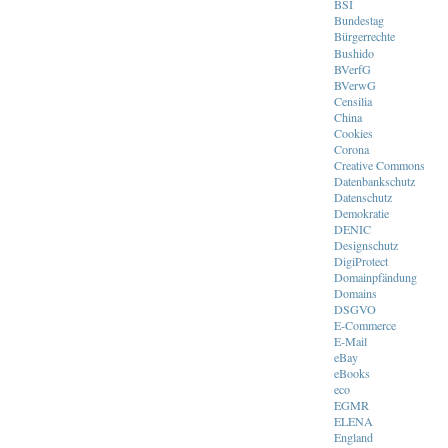
BSI
Bundestag
Bürgerrechte
Bushido
BVerfG
BVerwG
Censilia
China
Cookies
Corona
Creative Commons
Datenbankschutz
Datenschutz
Demokratie
DENIC
Designschutz
DigiProtect
Domainpfändung
Domains
DSGVO
E-Commerce
E-Mail
eBay
eBooks
eco
EGMR
ELENA
England