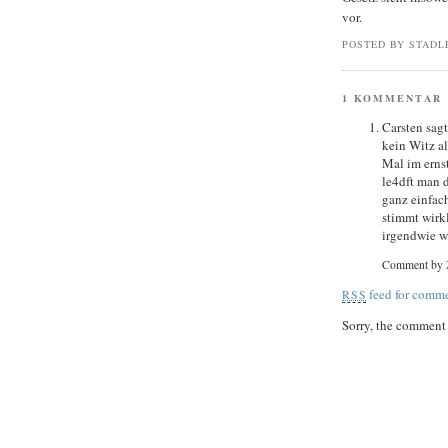
vor.
POSTED BY STADL
1 KOMMENTAR
Carsten sagt
kein Witz a
Mal im erns
le4dft man 
ganz einfac
stimmt wirkl
irgendwie 
Comment by
feed for comme
RSS
Sorry, the comment f