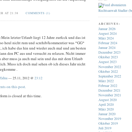
Rechtsanwalt Stadler (
ER AT 21:38
COMMENTS (1)
ARCHIVES:
Januar 2026
August 2024
:Mein letzter Urlaub liegt 12 Jahre zurfcck und das ist
März 2024
lso heul nicht rum und screhib/kommentier was *GG*
Februar 2024
Januar 2024
t, ich habe das hin und wieder auch mal und am besten
Dezember 2023
dann den PC aus und versucht zu relaxen. Nicht immer
Oktober 2023
h aber muss ja auch mal sein und das mit dem Urlaub
August 2023
ich. Muss ich doch mal sehen ob ich dieses Jahr nicht
November 2022
wegkomme .
Oktober 2022
September 2022
Zidna
— 25.11, 2012 @
23:12
März 2022
Februar 2022
nts on this post.
Dezember 2021
November 2021
orm is closed at this time.
August 2020
April 2020
März 2020
Januar 2020
November 2019
Oktober 2019
Juli 2019