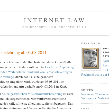
INTERNET-LAW
ONLINERECHT UND BÜRGERRECHTE 2.0
ÜBER MICH
THO
sbelehrung ab 04.08.2011
STA
BAY
Fach
hatte ich bereits darüber berichtet, dass Onlinehändler
Rech
hrungen erneut ändern sollten. Das
Gesetz zur Anpassung
für 
er den Wertersatz bei Widerruf von Fernabsatzverträgen
Rechtsschutz in der
e Verträge
, durch das u.a. eine geänderte
ehrung eingeführt wird, wurde am 03.08.2011 im
erkündet und tritt deshalb am 04.08.2011 in Kraft.
SEITEN
er
neuen gesetzlichen Musterwiderrufsbelehrung
ist zwar
Impressum / Datenschu
Vortrags- und Veröffent
etzlich vorgeschrieben, wer wettbewerbsrechtliche
en will, sollte sie allerdings tunlichst benutzen. Das
it eine dreimonatige Übergangsfrist für die Anpassung
LINKS