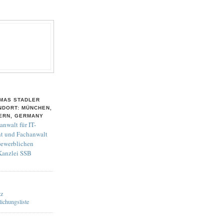
MAS STADLER
NDORT: MÜNCHEN,
ERN, GERMANY
anwalt für IT-
t und Fachanwalt
Gewerblichen
 Kanzlei SSB
tz
lichungsliste