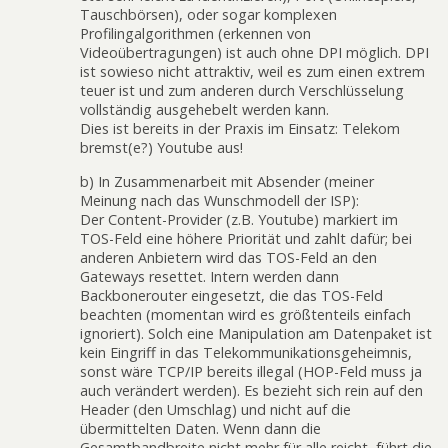
Tauschbörsen), oder sogar komplexen
Profilingalgorithmen (erkennen von
Videoübertragungen) ist auch ohne DPI möglich. DPI
ist sowieso nicht attraktiv, weil es zum einen extrem
teuer ist und zum anderen durch Verschlüsselung
vollständig ausgehebelt werden kann.
Dies ist bereits in der Praxis im Einsatz: Telekom
bremst(e?) Youtube aus!
b) In Zusammenarbeit mit Absender (meiner
Meinung nach das Wunschmodell der ISP):
Der Content-Provider (z.B. Youtube) markiert im
TOS-Feld eine höhere Priorität und zahlt dafür; bei
anderen Anbietern wird das TOS-Feld an den
Gateways resettet. Intern werden dann
Backbonerouter eingesetzt, die das TOS-Feld
beachten (momentan wird es größtenteils einfach
ignoriert). Solch eine Manipulation am Datenpaket ist
kein Eingriff in das Telekommunikationsgeheimnis,
sonst wäre TCP/IP bereits illegal (HOP-Feld muss ja
auch verändert werden). Es bezieht sich rein auf den
Header (den Umschlag) und nicht auf die
übermittelten Daten. Wenn dann die
Gesamtbandbreite nicht mehr für alle reicht, führt die