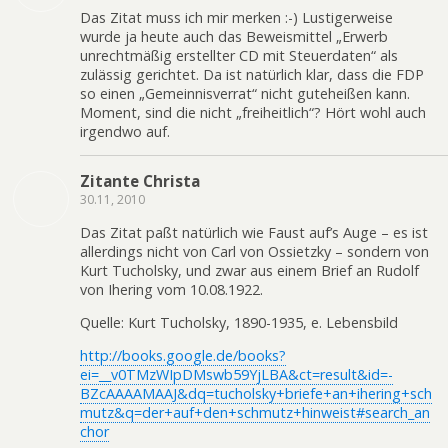
Das Zitat muss ich mir merken :-) Lustigerweise
wurde ja heute auch das Beweismittel „Erwerb
unrechtmäßig erstellter CD mit Steuerdaten“ als
zulässig gerichtet. Da ist natürlich klar, dass die FDP
so einen „Gemeinnisverrat“ nicht guteheißen kann.
Moment, sind die nicht „freiheitlich“? Hört wohl auch
irgendwo auf.
Zitante Christa
30.11, 2010
Das Zitat paßt natürlich wie Faust auf’s Auge – es ist
allerdings nicht von Carl von Ossietzky – sondern von
Kurt Tucholsky, und zwar aus einem Brief an Rudolf
von Ihering vom 10.08.1922.
Quelle: Kurt Tucholsky, 1890-1935, e. Lebensbild
http://books.google.de/books?
ei=__v0TMzWIpDMswb59YjLBA&ct=result&id=-
BZcAAAAMAAJ&dq=tucholsky+briefe+an+ihering+sch
mutz&q=der+auf+den+schmutz+hinweist#search_an
chor