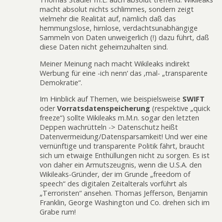
macht absolut nichts schlimmes, sondern zeigt
vielmehr die Realität auf, nämlich daß das
hemmungslose, hirnlose, verdachtsunabhängige
Sammeln von Daten unweigerlich (!) dazu führt, daß
diese Daten nicht geheimzuhalten sind.
Meiner Meinung nach macht Wikileaks indirekt
Werbung für eine -ich nenn‘ das ‚mal- „transparente
Demokratie“.
Im Hinblick auf Themen, wie beispielsweise
SWIFT
oder
Vorratsdatenspeicherung
(respektive „quick
freeze“) sollte Wikileaks m.M.n. sogar den letzten
Deppen wachrütteln -> Datenschutz heißt
Datenvermeidung/Datensparsamkeit! Und wer eine
vernünftige und transparente Politik fährt, braucht
sich um etwaige Enthüllungen nicht zu sorgen. Es ist
von daher ein Armutszeugnis, wenn die U.S.A. den
Wikileaks-Gründer, der im Grunde „freedom of
speech“ des digitalen Zeitalterals vorführt als
„Terroristen“ ansehen. Thomas Jefferson, Benjamin
Franklin, George Washington und Co. drehen sich im
Grabe rum!