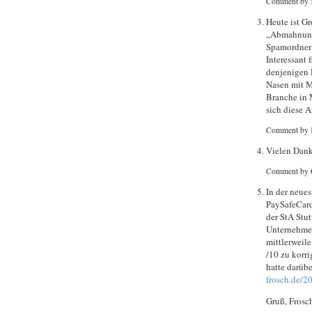
Comment by
Heute ist G
„Abmahnung
Spamordner 
Interessant 
denjenigen 
Nasen mit 
Branche in 
sich diese A
Comment by
Vielen Dank 
Comment by 
In der neue
PaySafeCard
der StA Stut
Unternehmen
mittlerweile
/10 zu korri
hatte darüb
frosch.de/
Gruß, Frosc