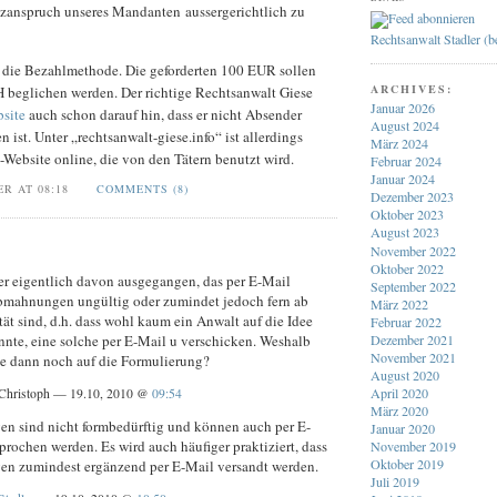
zanspruch unseres Mandanten aussergerichtlich zu
Rechtsanwalt Stadler (
st die Bezahlmethode. Die geforderten 100 EUR sollen
ARCHIVES:
beglichen werden. Der richtige Rechtsanwalt Giese
Januar 2026
bsite
auch schon darauf hin, dass er nicht Absender
August 2024
ist. Unter „rechtsanwalt-giese.info“ ist allerdings
März 2024
-Website online, die von den Tätern benutzt wird.
Februar 2024
Januar 2024
ER AT 08:18
COMMENTS (8)
Dezember 2023
Oktober 2023
August 2023
November 2022
Oktober 2022
her eigentlich davon ausgegangen, das per E-Mail
September 2022
bmahnungen ungültig oder zumindet jedoch fern ab
März 2022
ität sind, d.h. dass wohl kaum ein Anwalt auf die Idee
Februar 2022
te, eine solche per E-Mail u verschicken. Weshalb
Dezember 2021
November 2021
ie dann noch auf die Formulierung?
August 2020
April 2020
Christoph — 19.10, 2010 @
09:54
März 2020
 sind nicht formbedürftig und können auch per E-
Januar 2020
rochen werden. Es wird auch häufiger praktiziert, dass
November 2019
Oktober 2019
 zumindest ergänzend per E-Mail versandt werden.
Juli 2019