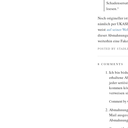
Schadensersat
loesen.“
Noch origineller i
nämlich per UKASH 
weist
auf seiner We
dieser Abmahnungen 
weiterhin eine Fake
POSTED BY STADL
8 COMMENTS
Ich bin bis
erhaltene A
jeder seriös
kommen könn
verweisen s
Comment by 
Abmahnungen
Mail ausgesp
Abmahnungen