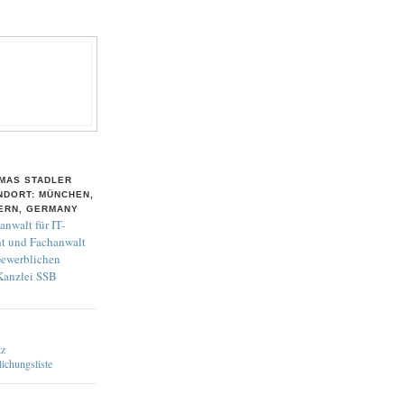
MAS STADLER
NDORT: MÜNCHEN,
ERN, GERMANY
anwalt für IT-
t und Fachanwalt
Gewerblichen
 Kanzlei SSB
tz
lichungsliste