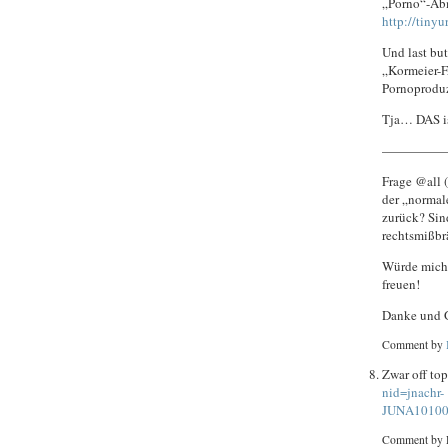
„Porno“-Abm
http://tin
Und last but
„Kormeier-F
Pornoprodu
Tja… DAS i
—————
Frage @all 
der „normal
zurück? Sin
rechtsmißbr
Würde mich 
freuen!
Danke und G
Comment by
Zwar off to
nid=jnachr-
JUNA101002
Comment by 