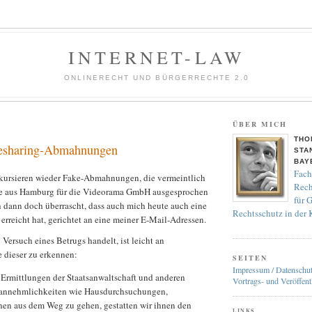
INTERNET-LAW
ONLINERECHT UND BÜRGERRECHTE 2.0
ÜBER MICH
THO
lesharing-Abmahnungen
STA
BAY
Fach
 kursieren wieder Fake-Abmahnungen, die vermeintlich
Rech
e aus Hamburg für die Videorama GmbH ausgesprochen
für 
h dann doch überrascht, dass auch mich heute auch eine
Rechtsschutz in der
rreicht hat, gerichtet an eine meiner E-Mail-Adressen.
 Versuch eines Betrugs handelt, ist leicht an
 dieser zu erkennen:
SEITEN
Impressum / Datenschu
Ermittlungen der Staatsanwaltschaft und anderen
Vortrags- und Veröffent
Unannehmlichkeiten wie Hausdurchsuchungen,
nen aus dem Weg zu gehen, gestatten wir ihnen den
LINKS