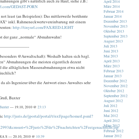
ahnungen gibt’s natürlich auch zu Hauf, siehe z.B.:
April 2014
yurl.com/GEDAST-PORN
März 2014
Februar 2014
 not least (an Beispielen): Das mittlerweile berühmte
Januar 2014
Dezember 2013
AX“ inkl. Rahmeneckwertevereinbarung mit einem
November 2013
zenten:
http://tinyurl.com/FAX-RED-LIGHT
Oktober 2013
September 2013
st der ganz „normale“ Abmahnwahn!
August 2013
Juli 2013
———————-
Juni 2013
(besonders @Anwaltschaft): Weshalb halten sich bzgl.
Mai 2013
April 2013
en“ Abmahnungen die meisten eigentlich dezent
März 2013
d die alltäglichen Massenabmahnungen etwa nicht
Februar 2013
äuchlich?
Januar 2013
Dezember 2012
da als Ingenieur über die Antwort eines Anwaltes sehr
November 2012
Oktober 2012
September 2012
ruß, Baxter
August 2012
Juli 2012
Baxter
— 19.10, 2010 @
23:13
Juni 2012
Mai 2012
pic
http://juris.de/jportal/portal/t/nxf/page/homerl.psml?
April 2012
März 2012
993&cmsuri=%2Fjuris%2Fde%2Fnachrichten%2Fzeigenachricht.jsp
Februar 2012
Januar 2012
RA S — 20.10, 2010 @
10:39