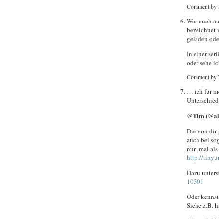
Comment by
Was auch auf
bezeichnet 
geladen ode
In einer ser
oder sehe ic
Comment by 
… ich für me
Unterschied
@Tim (@all
Die von dir
auch bei s
nur ‚mal als
http://tinyu
Dazu unters
10301
Oder kennste
Siehe z.B. h