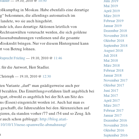
Stadler
— 19.10, 2010 @
10:50
Juni 2019
Mai 2019
roßkampftag in Moskau. Habe ebenfalls eine derartige
April 2019
“ bekommen, die allerdings automatisch im
März 2019
landete, wo sie auch hingehört.
Februar 2019
Januar 2019
finde ich, dass derartige Aktionen letztlich von
Dezember 2018
Rechtsanwälten verursacht werden, die sich goldene
November 2018
Massenabmahnungen verdienen und die gesamte
Oktober 2018
Misskredit bringen. Nur vor diesem Hintergrund kann
September 2018
rt von Betrug lohnen.
August 2018
Juli 2018
Ruprecht Frieling
— 19.10, 2010 @
11:46
Mai 2018
März 2018
für die Antwort, Herr Stadler.
Februar 2018
Januar 2018
Christoph — 19.10, 2010 @
12:30
November 2017
sten Variante „darf“ man gnädigerweise auch per
Oktober 2017
Juni 2017
 bezahlen. Das Ermittlungsverfahren läuft angeblich bei
Mai 2017
tgart, obwohl es angeblich bei der StA am Sitz des
April 2017
s (Essen) eingereicht worden ist. Auch hat man es
März 2017
 geschafft, die Jahreszahlen bei den Aktenzeichen auf
Februar 2017
gieren, da standen vorher /77 und /54 und so Zeug. Ich
Januar 2017
er auch schon gebloggt:
http://blog.atari-
Dezember 2016
2010/10/13/neue-spamwelle-abmahnung/
November 2016
Oktober 2016
h
September 2016