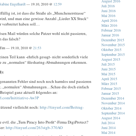
August 2016
Sabine Engelhardt
— 19.10, 2010 @
12:59
Juli 2016
Juni 2016
fällig ist, ist dass die Straße als „Munchenerstrasse“
Mai 2016
wird, und man eine gewisse Anzahl „Lieder XX Stuck“
April 2016
r verbreitet haben soll…
März 2016
Februar 2016
iösen Mail würden solche Patzer wohl nicht passieren,
Januar 2016
h das falsch?
Dezember 2015
November 2015
Tim — 19.10, 2010 @
21:53
Oktober 2015
September 2015
inen Teil kann -ehrlich gesagt- nicht sonderlich viele
August 2015
e zu „normalen“ filesharing-Abmahnungen erkennen.
Juli 2015
Juni 2015
):
Mai 2015
April 2015
 genannten Fehler sind noch noch harmlos und passieren
März 2015
og. „normalen“ Abmahnungen…Schau die doch einfach
Februar 2015
 Beispiel ganz aktuell folgendes an:
Januar 2015
rl.com/Inititiative-Aw3P
Dezember 2014
November 2014
tützend vielleicht noch:
http://tinyurl.com/Beitrag-
Oktober 2014
September 2014
August 2014
 evtl. die „Turn Piracy Into Profit“-Firma DigiProtect?
Juli 2014
ier:
http://tinyurl.com/263stgb-370AO
Juni 2014
Mai 2014