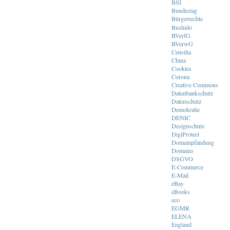
BSI
Bundestag
Bürgerrechte
Bushido
BVerfG
BVerwG
Censilia
China
Cookies
Corona
Creative Commons
Datenbankschutz
Datenschutz
Demokratie
DENIC
Designschutz
DigiProtect
Domainpfändung
Domains
DSGVO
E-Commerce
E-Mail
eBay
eBooks
eco
EGMR
ELENA
England