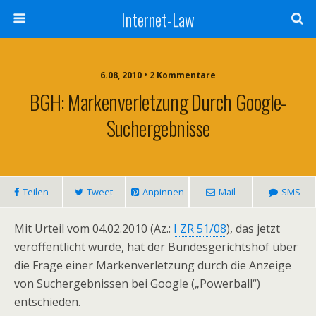
Internet-Law
6.08, 2010 • 2 Kommentare
BGH: Markenverletzung Durch Google-
Suchergebnisse
Teilen
Tweet
Anpinnen
Mail
SMS
Mit Urteil vom 04.02.2010 (Az.:
I ZR 51/08
), das jetzt
veröffentlicht wurde, hat der Bundesgerichtshof über
die Frage einer Markenverletzung durch die Anzeige
von Suchergebnissen bei Google („Powerball“)
entschieden.