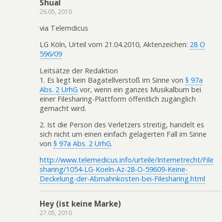
Shual
26.05, 2010
via Telemdicus
LG Köln, Urteil vom 21.04.2010, Aktenzeichen:
28 O
596/09
Leitsätze der Redaktion
1. Es liegt kein Bagatellverstoß im Sinne von
§ 97a
Abs. 2 UrhG
vor, wenn ein ganzes Musikalbum bei
einer Filesharing-Plattform öffentlich zugänglich
gemacht wird.
2. Ist die Person des Verletzers streitig, handelt es
sich nicht um einen einfach gelagerten Fall im Sinne
von
§ 97a Abs. 2 UrhG
.
http://www.telemedicus.info/urteile/Internetrecht/File
sharing/1054-LG-Koeln-Az-28-O-59609-Keine-
Deckelung-der-Abmahnkosten-bei-Filesharing.html
Hey (ist keine Marke)
27.05, 2010