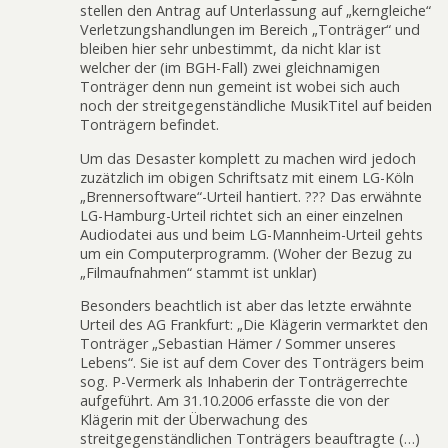
stellen den Antrag auf Unterlassung auf „kerngleiche“
Verletzungshandlungen im Bereich „Tonträger“ und
bleiben hier sehr unbestimmt, da nicht klar ist
welcher der (im BGH-Fall) zwei gleichnamigen
Tonträger denn nun gemeint ist wobei sich auch
noch der streitgegenständliche MusikTitel auf beiden
Tonträgern befindet.
Um das Desaster komplett zu machen wird jedoch
zuzätzlich im obigen Schriftsatz mit einem LG-Köln
„Brennersoftware“-Urteil hantiert. ??? Das erwähnte
LG-Hamburg-Urteil richtet sich an einer einzelnen
Audiodatei aus und beim LG-Mannheim-Urteil gehts
um ein Computerprogramm. (Woher der Bezug zu
„Filmaufnahmen“ stammt ist unklar)
Besonders beachtlich ist aber das letzte erwähnte
Urteil des AG Frankfurt: „Die Klägerin vermarktet den
Tonträger „Sebastian Hämer / Sommer unseres
Lebens“. Sie ist auf dem Cover des Tonträgers beim
sog. P-Vermerk als Inhaberin der Tonträgerrechte
aufgeführt. Am 31.10.2006 erfasste die von der
Klägerin mit der Überwachung des
streitgegenständlichen Tonträgers beauftragte (…)