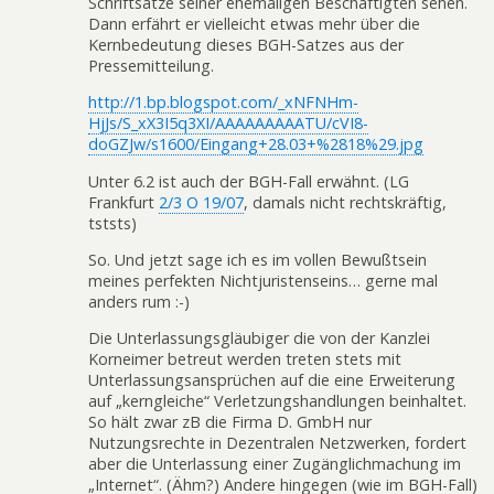
Schriftsätze seiner ehemaligen Beschäftigten sehen.
Dann erfährt er vielleicht etwas mehr über die
Kernbedeutung dieses BGH-Satzes aus der
Pressemitteilung.
http://1.bp.blogspot.com/_xNFNHm-
HjJs/S_xX3I5q3XI/AAAAAAAAATU/cVI8-
doGZJw/s1600/Eingang+28.03+%2818%29.jpg
Unter 6.2 ist auch der BGH-Fall erwähnt. (LG
Frankfurt
2/3 O 19/07
, damals nicht rechtskräftig,
tststs)
So. Und jetzt sage ich es im vollen Bewußtsein
meines perfekten Nichtjuristenseins… gerne mal
anders rum :-)
Die Unterlassungsgläubiger die von der Kanzlei
Korneimer betreut werden treten stets mit
Unterlassungsansprüchen auf die eine Erweiterung
auf „kerngleiche“ Verletzungshandlungen beinhaltet.
So hält zwar zB die Firma D. GmbH nur
Nutzungsrechte in Dezentralen Netzwerken, fordert
aber die Unterlassung einer Zugänglichmachung im
„Internet“. (Ähm?) Andere hingegen (wie im BGH-Fall)