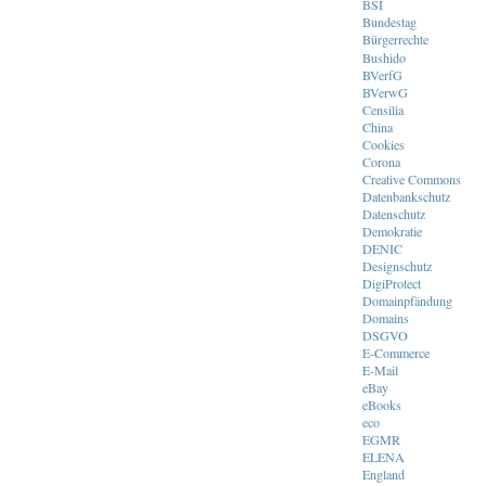
BSI
Bundestag
Bürgerrechte
Bushido
BVerfG
BVerwG
Censilia
China
Cookies
Corona
Creative Commons
Datenbankschutz
Datenschutz
Demokratie
DENIC
Designschutz
DigiProtect
Domainpfändung
Domains
DSGVO
E-Commerce
E-Mail
eBay
eBooks
eco
EGMR
ELENA
England