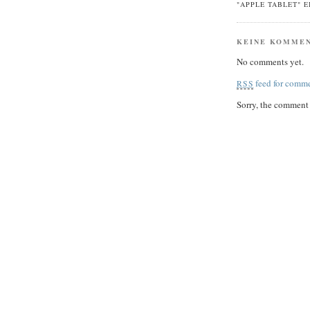
"APPLE TABLET" 
KEINE KOMME
No comments yet.
feed for comme
RSS
Sorry, the comment f