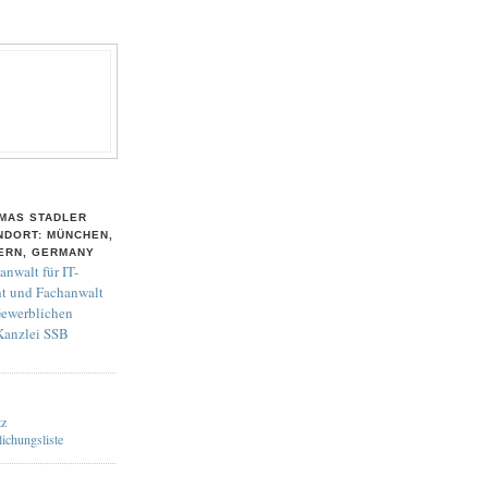
MAS STADLER
NDORT: MÜNCHEN,
ERN, GERMANY
anwalt für IT-
t und Fachanwalt
Gewerblichen
 Kanzlei SSB
tz
lichungsliste