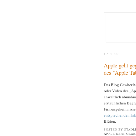
17.1.10
Apple geht ge
des "Apple Ta
Das Blog Gawker h
oder Video des „Ap
anwaltlich abmahne
erstaunlichen Begr
Firmengeheimnisse 
entsprechenden Info
Blüten.
POSTED BY STADL
APPLE GEHT GEGE