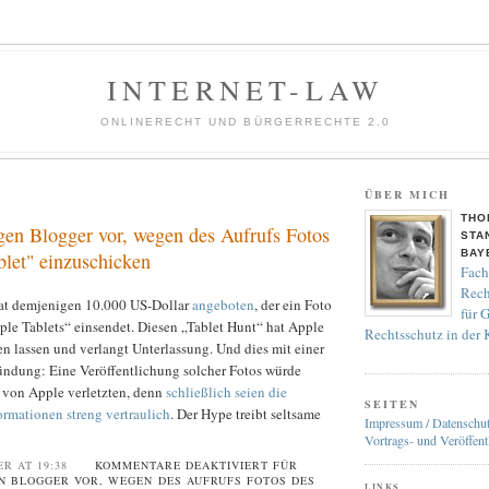
INTERNET-LAW
ONLINERECHT UND BÜRGERRECHTE 2.0
ÜBER MICH
THO
gen Blogger vor, wegen des Aufrufs Fotos
STA
BAY
blet" einzuschicken
Fach
Rech
at demjenigen 10.000 US-Dollar
angeboten
, der ein Foto
für 
ple Tablets“ einsendet. Diesen „Tablet Hunt“ hat Apple
Rechtsschutz in der
n lassen und verlangt Unterlassung. Und dies mit einer
ündung: Eine Veröffentlichung solcher Fotos würde
von Apple verletzten, denn
schließlich seien die
SEITEN
rmationen streng vertraulich
. Der Hype treibt seltsame
Impressum / Datenschu
Vortrags- und Veröffent
ER AT 19:38
KOMMENTARE DEAKTIVIERT
FÜR
N BLOGGER VOR, WEGEN DES AUFRUFS FOTOS DES
LINKS