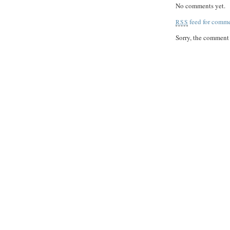
No comments yet.
feed for comme
RSS
Sorry, the comment f