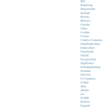
BSI
Bundestag
Bürgerrechte
Bushido
BVerfG
BVerwG
Censilia
China
Cookies
Corona
Creative Commons
Datenbankschutz
Datenschutz
Demokratie
DENIC
Designschutz
DigiProtect
Domainpfändung
Domains
DSGVO
E-Commerce
E-Mail
eBay
eBooks
eco
EGMR
ELENA
England