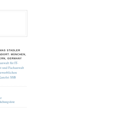
MAS STADLER
NDORT: MÜNCHEN,
ERN, GERMANY
anwalt für IT-
t und Fachanwalt
Gewerblichen
 Kanzlei SSB
tz
lichungsliste