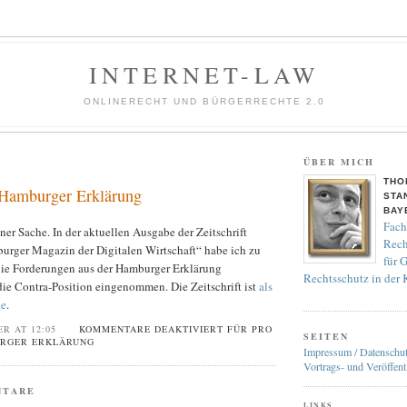
INTERNET-LAW
ONLINERECHT UND BÜRGERRECHTE 2.0
ÜBER MICH
THO
 Hamburger Erklärung
STA
BAY
Fach
ner Sache. In der aktuellen Ausgabe der Zeitschrift
Rech
rger Magazin der Digitalen Wirtschaft“ habe ich zu
für 
ie Forderungen aus der Hamburger Erklärung
Rechtsschutz in der
 die Contra-Position eingenommen. Die Zeitschrift ist
als
ne
.
ER AT 12:05
KOMMENTARE DEAKTIVIERT
FÜR PRO
SEITEN
RGER ERKLÄRUNG
Impressum / Datenschu
Vortrags- und Veröffent
NTARE
LINKS