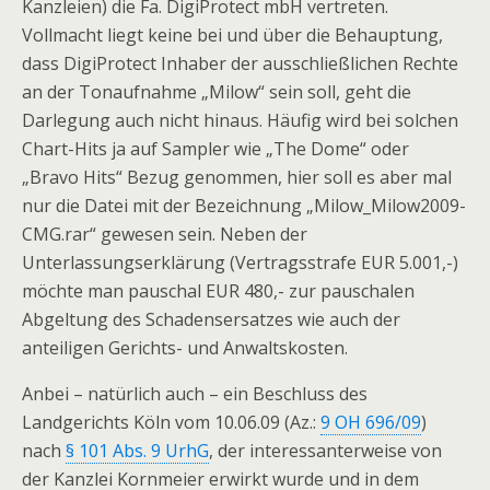
Kanzleien) die Fa. DigiProtect mbH vertreten.
Vollmacht liegt keine bei und über die Behauptung,
dass DigiProtect Inhaber der ausschließlichen Rechte
an der Tonaufnahme „Milow“ sein soll, geht die
Darlegung auch nicht hinaus. Häufig wird bei solchen
Chart-Hits ja auf Sampler wie „The Dome“ oder
„Bravo Hits“ Bezug genommen, hier soll es aber mal
nur die Datei mit der Bezeichnung „Milow_Milow2009-
CMG.rar“ gewesen sein. Neben der
Unterlassungserklärung (Vertragsstrafe EUR 5.001,-)
möchte man pauschal EUR 480,- zur pauschalen
Abgeltung des Schadensersatzes wie auch der
anteiligen Gerichts- und Anwaltskosten.
Anbei – natürlich auch – ein Beschluss des
Landgerichts Köln vom 10.06.09 (Az.:
9 OH 696/09
)
nach
§ 101 Abs. 9 UrhG
, der interessanterweise von
der Kanzlei Kornmeier erwirkt wurde und in dem