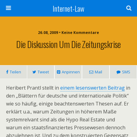
Internet-Law
26.08, 2009 • Keine Kommentare
Die Diskussion Um Die Zeitungskrise
Teilen
Tweet
Anpinnen
Mail
SMS
Heribert Prantl stellt in
einem lesenswerten Beitrag
in
den „Blättern für deutsche und internationale Politik“
wie so häufig, einige beachtenswerten Thesen auf. Er
erklärt u.a., warum Zeitungen in höherem Maße
systemrelvant sind als die Hypo Real Estate und
warum ein staatsfinanziertes Pressewesen dennoch
abzulehnen ist. Und zu dem konstruierten Gegensatz