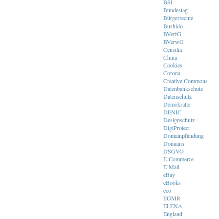
BSI
Bundestag
Bürgerrechte
Bushido
BVerfG
BVerwG
Censilia
China
Cookies
Corona
Creative Commons
Datenbankschutz
Datenschutz
Demokratie
DENIC
Designschutz
DigiProtect
Domainpfändung
Domains
DSGVO
E-Commerce
E-Mail
eBay
eBooks
eco
EGMR
ELENA
England