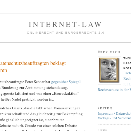
INTERNET-LAW
ONLINERECHT UND BÜRGERRECHTE 2.0
ÜBER MICH
THO
atenschutzbeauftragten beklagt
STA
BAY
ren
Fach
Rech
utzbeauftragte Peter Schaar hat
gegenüber Spiegel
für 
m Bundestag zur Abstimmung stehende sog.
Rechtsschutz in der
sgesetz kritisiert und von einer „Hauruckaktion“
 heißer Nadel gestrickt worden ist.
n solches Gesetz, das die faktischen Voraussetzungen
SEITEN
Impressum / Datenschu
struktur schafft und das gleichzeitig zur Bekämpfung
Vortrags- und Veröffent
ie gänzlich ungeeignet ist, einer breiten
Debatte bedurft. Gerade vor einer solchen Debatte
LINKS