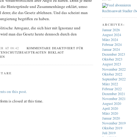
sch Verantwortlichen aber Angst zu haben. Denn je mehr
die Hintergründe und Zusammenhänge erklärt, umso
Rechtsanwalt Stadler (
l derer, die das Gesetz ablehnen. Und das scheint man
sregierung begriffen zu haben.
ARCHIVES:
litische Arroganz, die sich hier mit Ignoranz und
Januar 2026
 wird man das Gesetz heute dennoch durch den
August 2024
März 2024
Februar 2024
ER AT 08:42
KOMMENTARE DEAKTIVIERT
FÜR
Januar 2024
ATENSCHUTZBEAUFTRAGTEN BEKLAGT
Dezember 2023
REN
Oktober 2023
August 2023
November 2022
NTARE
Oktober 2022
September 2022
März 2022
Februar 2022
nts on this post.
Dezember 2021
November 2021
orm is closed at this time.
August 2020
April 2020
März 2020
Januar 2020
November 2019
Oktober 2019
Juli 2019