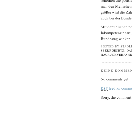
scheinen die politi
man den Menschen 
größer wird die Zah
auch bei der Bunde
Mit der üblichen po
Inkompetenz paart,
Bundestag winken.
POSTED BY STADL
SPERRGESETZ: D
HAURUCKVERFAH
KEINE KOMME
No comments yet.
feed for comme
RSS
Sorry, the comment f