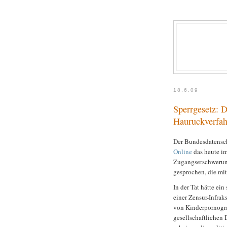
18.6.09
Sperrgesetz: D
Hauruckverfah
Der Bundesdatensch
Online
das heute i
Zugangserschwerung
gesprochen, die mit
In der Tat hätte ei
einer Zensur-Infrak
von Kinderpornograf
gesellschaftlichen 