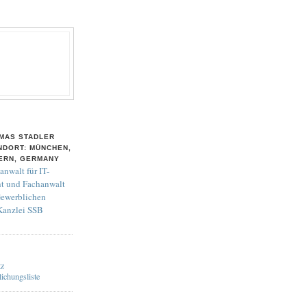
MAS STADLER
NDORT: MÜNCHEN,
ERN, GERMANY
anwalt für IT-
t und Fachanwalt
Gewerblichen
 Kanzlei SSB
tz
lichungsliste