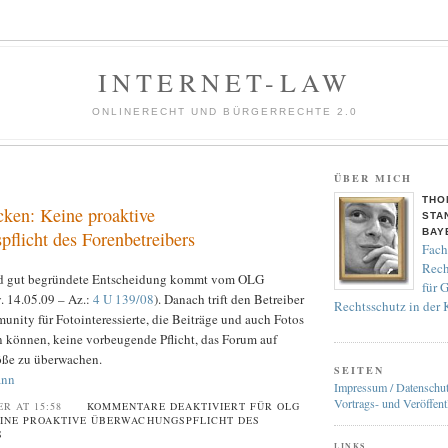
INTERNET-LAW
ONLINERECHT UND BÜRGERRECHTE 2.0
ÜBER MICH
THO
ken: Keine proaktive
STA
BAY
flicht des Forenbetreibers
Fach
Rech
und gut begründete Entscheidung kommt vom OLG
für 
. 14.05.09 – Az.:
4 U 139/08
). Danach trift den Betreiber
Rechtsschutz in der
unity für Fotointeressierte, die Beiträge und auch Fotos
n können, keine vorbeugende Pflicht, das Forum auf
öße zu überwachen.
SEITEN
ann
Impressum / Datenschu
Vortrags- und Veröffent
ER AT 15:58
KOMMENTARE DEAKTIVIERT
FÜR OLG
INE PROAKTIVE ÜBERWACHUNGSPFLICHT DES
S
LINKS