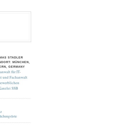
MAS STADLER
NDORT: MÜNCHEN,
ERN, GERMANY
anwalt für IT-
t und Fachanwalt
Gewerblichen
 Kanzlei SSB
tz
lichungsliste