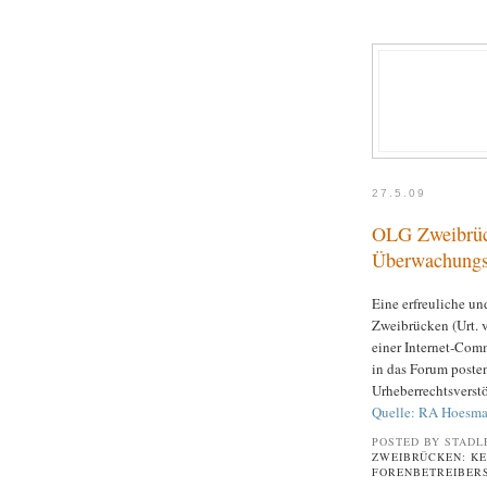
27.5.09
OLG Zweibrüc
Überwachungsp
Eine erfreuliche 
Zweibrücken (Urt. v
einer Internet-Comm
in das Forum poste
Urheberrechtsverst
Quelle: RA Hoesm
POSTED BY STADL
ZWEIBRÜCKEN: KE
FORENBETREIBER