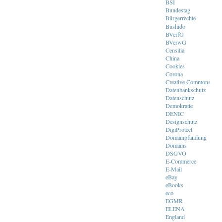
BSI
Bundestag
Bürgerrechte
Bushido
BVerfG
BVerwG
Censilia
China
Cookies
Corona
Creative Commons
Datenbankschutz
Datenschutz
Demokratie
DENIC
Designschutz
DigiProtect
Domainpfändung
Domains
DSGVO
E-Commerce
E-Mail
eBay
eBooks
eco
EGMR
ELENA
England