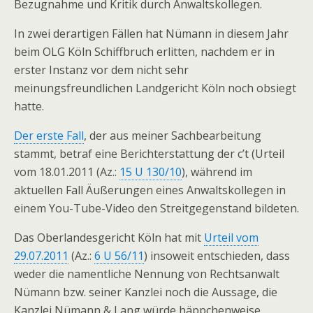
Bezugnahme und Kritik durch Anwaltskollegen.
In zwei derartigen Fällen hat Nümann in diesem Jahr
beim OLG Köln Schiffbruch erlitten, nachdem er in
erster Instanz vor dem nicht sehr
meinungsfreundlichen Landgericht Köln noch obsiegt
hatte.
Der erste Fall
, der aus meiner Sachbearbeitung
stammt, betraf eine Berichterstattung der c’t (Urteil
vom 18.01.2011 (Az.:
15 U 130/10
), während im
aktuellen Fall Äußerungen eines Anwaltskollegen in
einem You-Tube-Video den Streitgegenstand bildeten.
Das Oberlandesgericht Köln hat mit
Urteil vom
29.07.2011
(Az.:
6 U 56/11
) insoweit entschieden, dass
weder die namentliche Nennung von Rechtsanwalt
Nümann bzw. seiner Kanzlei noch die Aussage, die
Kanzlei Nümann & Lang würde häppchenweise