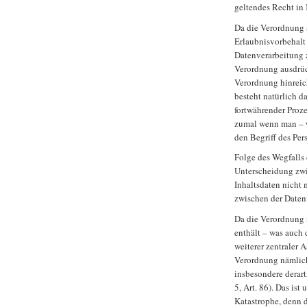
geltendes Recht in K
Da die Verordnung 
Erlaubnisvorbehalt 
Datenverarbeitung z
Verordnung ausdrückl
Verordnung hinreic
besteht natürlich d
fortwährender Proze
zumal wenn man – w
den Begriff des Per
Folge des Wegfalls 
Unterscheidung zwi
Inhaltsdaten nicht 
zwischen der Daten
Da die Verordnung 
enthält – was auch
weiterer zentraler 
Verordnung nämlich 
insbesondere derart
5, Art. 86). Das is
Katastrophe, denn 