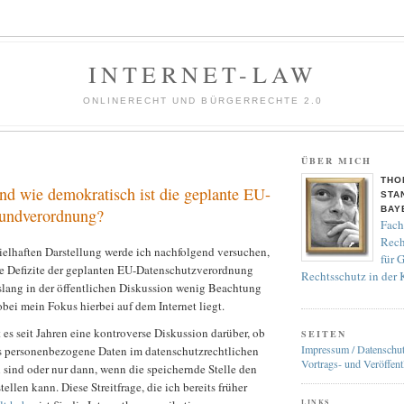
INTERNET-LAW
ONLINERECHT UND BÜRGERRECHTE 2.0
ÜBER MICH
THO
nd wie demokratisch ist die geplante EU-
STA
BAY
rundverordnung?
Fach
Rech
ielhaften Darstellung werde ich nachfolgend versuchen,
für 
e Defizite der geplanten EU-Datenschutzverordnung
Rechtsschutz in der
islang in der öffentlichen Diskussion wenig Beachtung
ei mein Fokus hierbei auf dem Internet liegt.
 es seit Jahren eine kontroverse Diskussion darüber, ob
SEITEN
Impressum / Datenschu
als personenbezogene Daten im datenschutzrechtlichen
Vortrags- und Veröffent
 sind oder nur dann, wenn die speichernde Stelle den
llen kann. Diese Streitfrage, die ich bereits früher
LINKS