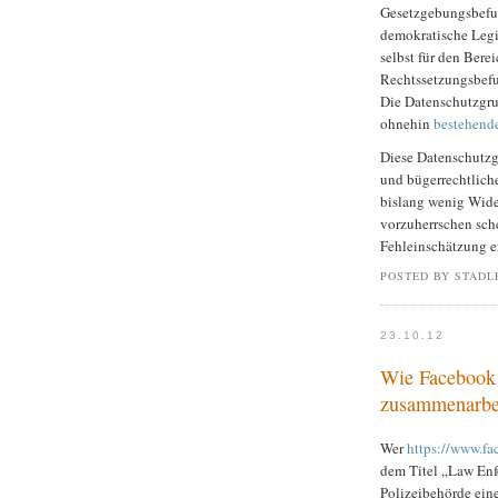
Gesetzgebungsbefugn
demokratische Legi
selbst für den Bere
Rechtssetzungsbefug
Die Datenschutzgru
ohnehin
bestehende
Diese Datenschutzg
und bügerrechtliche
bislang wenig Wide
vorzuherrschen sche
Fehleinschätzung e
POSTED BY STADL
23.10.12
Wie Facebook 
zusammenarbe
Wer
https://www.f
dem Titel „Law Enf
Polizeibehörde ein