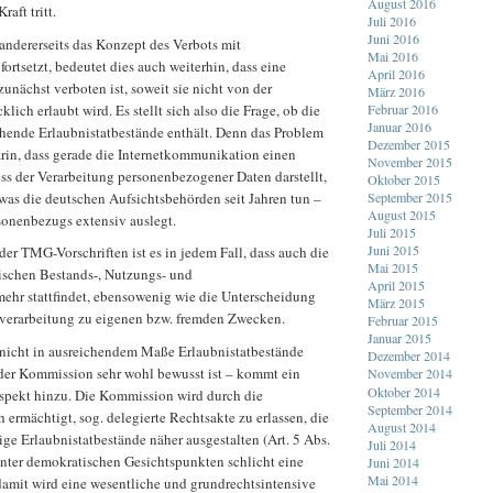
August 2016
raft tritt.
Juli 2016
Juni 2016
andererseits das Konzept des Verbots mit
Mai 2016
fortsetzt, bedeutet dies auch weiterhin, dass eine
April 2016
unächst verboten ist, soweit sie nicht von der
März 2016
ich erlaubt wird. Es stellt sich also die Frage, ob die
Februar 2016
Januar 2016
hende Erlaubnistatbestände enthält. Denn das Problem
Dezember 2015
arin, dass gerade die Internetkommunikation einen
November 2015
ss der Verarbeitung personenbezogener Daten darstellt,
Oktober 2015
as die deutschen Aufsichtsbehörden seit Jahren tun –
September 2015
August 2015
sonenbezugs extensiv auslegt.
Juli 2015
Juni 2015
der TMG-Vorschriften ist es in jedem Fall, dass auch die
Mai 2015
schen Bestands-, Nutzungs- und
April 2015
mehr stattfindet, ebensowenig wie die Unterscheidung
März 2015
verarbeitung zu eigenen bzw. fremden Zwecken.
Februar 2015
Januar 2015
nicht in ausreichendem Maße Erlaubnistatbestände
Dezember 2014
 der Kommission sehr wohl bewusst ist – kommt ein
November 2014
Oktober 2014
Aspekt hinzu. Die Kommission wird durch die
September 2014
ermächtigt, sog. delegierte Rechtsakte zu erlassen, die
August 2014
ige Erlaubnistatbestände näher ausgestalten (Art. 5 Abs.
Juli 2014
t unter demokratischen Gesichtspunkten schlicht eine
Juni 2014
Mai 2014
damit wird eine wesentliche und grundrechtsintensive