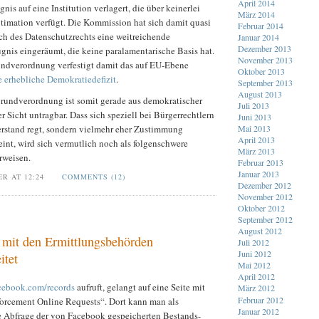
April 2014
is auf eine Institution verlagert, die über keinerlei
März 2014
timation verfügt. Die Kommission hat sich damit quasi
Februar 2014
ich des Datenschutzrechts eine weitreichende
Januar 2014
Dezember 2013
nis eingeräumt, die keine paralamentarische Basis hat.
November 2013
ndverordnung verfestigt damit das auf EU-Ebene
Oktober 2013
 erhebliche Demokratiedefizit
.
September 2013
August 2013
rundverordnung ist somit gerade aus demokratischer
Juli 2013
r Sicht untragbar. Dass sich speziell bei Bürgerrechtlern
Juni 2013
rstand regt, sondern vielmehr eher Zustimmung
Mai 2013
April 2013
int, wird sich vermutlich noch als folgenschwere
März 2013
rweisen.
Februar 2013
Januar 2013
ER AT 12:24
COMMENTS (12)
Dezember 2012
November 2012
Oktober 2012
September 2012
August 2012
mit den Ermittlungsbehörden
Juli 2012
Juni 2012
itet
Mai 2012
April 2012
acebook.com/records
aufruft, gelangt auf eine Seite mit
März 2012
Februar 2012
orcement Online Requests“. Dort kann man als
Januar 2012
e Abfrage der von Facebook gespeicherten Bestands-