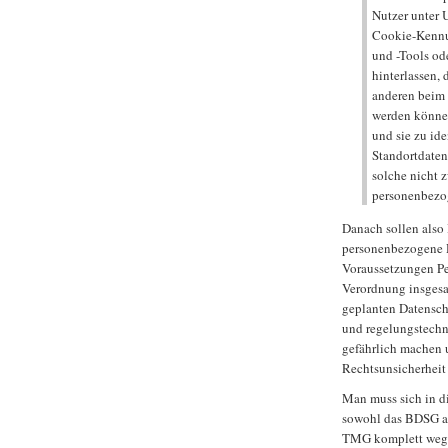
Nutzer unter
Cookie-Kennu
und -Tools od
hinterlassen,
anderen beim 
werden können
und sie zu ide
Standortdaten
solche nicht 
personenbezog
Danach sollen also 
personenbezogene D
Voraussetzungen Pe
Verordnung insgesa
geplanten Datensch
und regelungstechn
gefährlich machen 
Rechtsunsicherheit
Man muss sich in 
sowohl das BDSG al
TMG komplett wegfa