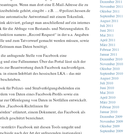
Dezember 2011
beantragen. Wenn man dort eine E-Mail-Adresse die zu
November 2011
lizeibehörde gehört, eingibt – z.B. …@polizei.hessen.de
Oktober 2011
September 2011
eine automatische Antwortmail mit einem Tokenlink.
August 2011
k aktiviert, gelangt man anschließend auf ein internes
Juli 2011
k für die Abfrage von Bestands- und Nutzungsdaten. Es
Juni 2011
hfunktion namens „Record Request“ in der u.a. Angaben
Mai 2011
April 2011
elle und zum Tatvorwurf gemacht werden müssen, sowie
März 2011
Zeitraum man Daten benötigt.
Februar 2011
Januar 2011
 die anfragende Stelle von Facebook eine
Dezember 2010
 und eine Fallnummer. Über das Portal lässt sich der
November 2010
 bis zur Beantwortung durch Facebook nachverfolgen.
Oktober 2010
.a. in einem Infoblatt des hessischen LKA – das mir
September 2010
August 2010
t beschrieben.
Juli 2010
Juni 2010
ok für Polizei- und Strafverfolgungsbehörden ein
Mai 2010
dern von Daten eines Facebook-Profils sowie ein
April 2010
ar zur Offenlegung von Daten in Notfällen entwickelt.
März 2010
 den „Facebook-Richtlinien für
Februar 2010
Januar 2010
hörden“ erläutert, einem Dokument, das Facebook als
Dezember 2009
htlich geschützt bezeichnet.
November 2009
Oktober 2009
 restriktiv Facebook mit diesen Tools umgeht und
September 2009
rschiede nach der Art der anfragenden (nationalen)