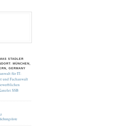
MAS STADLER
NDORT: MÜNCHEN,
ERN, GERMANY
anwalt für IT-
t und Fachanwalt
Gewerblichen
 Kanzlei SSB
tz
lichungsliste