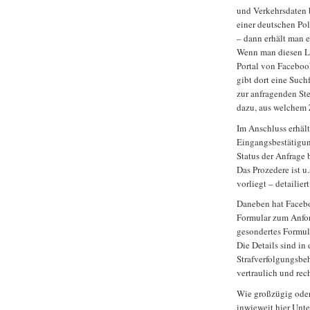
und Verkehrsdaten 
einer deutschen Po
– dann erhält man 
Wenn man diesen Lin
Portal von Faceboo
gibt dort eine Suc
zur anfragenden St
dazu, aus welchem 
Im Anschluss erhält
Eingangsbestätigung
Status der Anfrage
Das Prozedere ist u
vorliegt – detailier
Daneben hat Facebo
Formular zum Anfor
gesondertes Formul
Die Details sind in
Strafverfolgungsbe
vertraulich und rec
Wie großzügig oder
inwieweit hier Unte