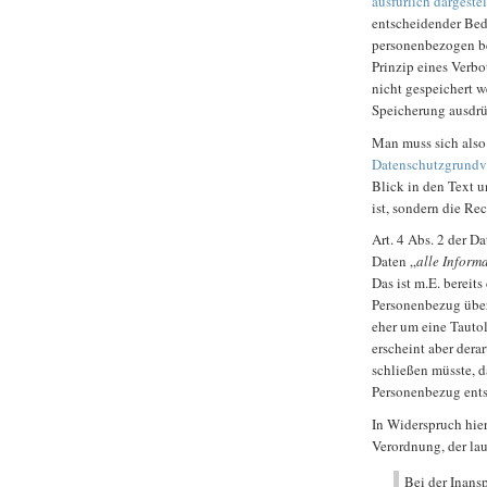
ausfürlich dargestel
entscheidender Bed
personenbezogen be
Prinzip eines Verbo
nicht gespeichert we
Speicherung ausdrü
Man muss sich also 
Datenschutzgrundv
Blick in den Text u
ist, sondern die Re
Art. 4 Abs. 2 der 
Daten „
alle Informa
Das ist m.E. bereits
Personenbezug über
eher um eine Tautol
erscheint aber dera
schließen müsste, d
Personenbezug ents
In Widerspruch hie
Verordnung, der lau
Bei der Inan