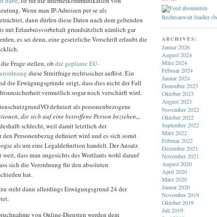
lt habe
, ist für die Internetkommunikation von
eutung. Wenn man IP-Adressen per se als
Rechtsanwalt Stadler (
trachtet, dann dürfen diese Daten nach dem geltenden
ts mit Erlaubnisvorbehalt grundsätzlich nämlich gar
rden, es sei denn, eine gesetzliche Vorschrift erlaubt die
ARCHIVES:
Januar 2026
cklich.
August 2024
März 2024
die Frage stellen, ob
die geplante EU-
Februar 2024
erordnung
diese Streitfrage rechtssicher auflöst. Ein
Januar 2024
nd die Erwägungsgründe zeigt, dass dies nicht der Fall
Dezember 2023
chtsunsicherheit vermutlich sogar noch verschärft wird.
Oktober 2023
August 2023
DatenschutzgrundVO definiert als personenbezogene
November 2022
tionen, die sich auf eine betroffene Person beziehen
„.
Oktober 2022
September 2022
 deshalb schlecht, weil damit letztlich der
März 2022
 den Personenbezug definiert wird und es sich somit
Februar 2022
ogie als um eine Legaldefinition handelt. Der Ansatz
Dezember 2021
rt weit, dass man angesichts des Wortlauts wohl darauf
November 2021
August 2020
ass sich die Verordnung für den absoluten
April 2020
chieden hat.
März 2020
Januar 2020
rzu steht dann allerdings Erwägungsgrund 24 der
November 2019
tet:
Oktober 2019
Juli 2019
spruchnahme von Online-Diensten werden dem