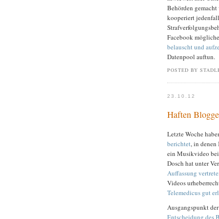
Behörden gemacht w
kooperiert jedenfal
Strafverfolgungsbe
Facebook mögliche
belauscht und aufz
Datenpool auftun.
POSTED BY STADL
23.10.12
Haften Blogge
Letzte Woche habe
berichtet
, in denen
ein Musikvideo bei
Dosch hat unter Ve
Auffassung vertret
Videos urheberrecht
Telemedicus gut erl
Ausgangspunkt der 
Entscheidung des