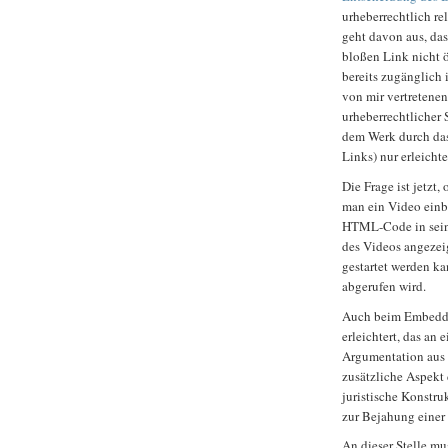
urheberrechtlich r
geht davon aus, das
bloßen Link nicht 
bereits zugänglich 
von mir vertretene
urheberrechtlicher
dem Werk durch das
Links) nur erleichte
Die Frage ist jetzt,
man ein Video ein
HTML-Code in sein B
des Videos angezei
gestartet werden ka
abgerufen wird.
Auch beim Embedde
erleichtert, das an 
Argumentation aus d
zusätzliche Aspekt
juristische Konstr
zur Bejahung einer
An dieser Stelle m