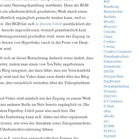
BSI
elevante Nutzungshandlung stattfindet. Denn der BGH
Bundestag
s ein urheberrechtlich geschütztes Werk durch einen
Bürgerrechte
Bushido
öffentlich zugänglich gemacht werden kann, weil es
BVerfG
ist. Der BGH hat sich
in diesem Urteil
ausdrücklich der
BVerwG
n Ansicht angeschlossen, wonach grundsätzlich kein
Censilia
 Störungszustand geschaffen wird, wenn der Zugang zu
China
Cookies
 Setzen von Hyperlinks (auch in der Form von Deep-
Corona
rt wird.
Creative Commons
Datenbankschutz
 ob sich an dieser Betrachtung dadurch etwas ändert, dass
Datenschutz
bettet, indem man einen von YouTube angebotenen
Demokratie
log integriert, der dazu führt, dass ein Vorschaubild
DENIC
gt wird und das Video dann zwar direkt über das Blog
Designschutz
DigiProtect
nn, aber tatsächlich weiterhin über die Videoplattform
Domainpfändung
Domains
DSGVO
d-Video wird nämlich nur der Zugang zu einem Werk
E-Commerce
einer anderen Stelle im Netz bereits zugänglich ist. Die
E-Mail
em Paperboy-Urteil passt also auch hier. Der
eBay
eBooks
 der Einbettung kann m.E. daher nur über ergänzende
eco
uktionen, wie etwa der Annahme eines Zueigenmachens,
EGMR
 Urheberrechtsverletzung führen.
ELENA
England
uss m.E. zwischen unterschiedlichen Formen des