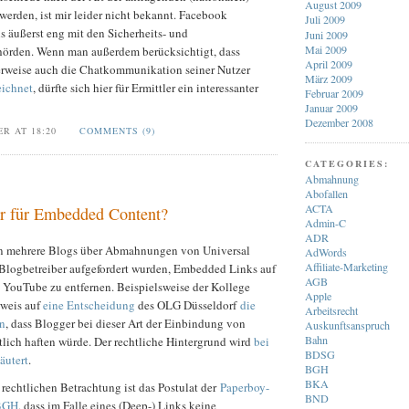
August 2009
erden, ist mir leider nicht bekannt. Facebook
Juli 2009
ls äußerst eng mit den Sicherheits- und
Juni 2009
Mai 2009
hörden. Wenn man außerdem berücksichtigt, dass
April 2009
rweise auch die Chatkommunikation seiner Nutzer
März 2009
eichnet
, dürfte sich hier für Ermittler ein interessanter
Februar 2009
Januar 2009
Dezember 2008
ER AT 18:20
COMMENTS (9)
CATEGORIES:
Abmahnung
Abofallen
ACTA
r für Embedded Content?
Admin-C
ADR
n mehrere Blogs über Abmahnungen von Universal
AdWords
Affiliate-Marketing
 Blogbetreiber aufgefordert wurden, Embedded Links auf
AGB
 YouTube zu entfernen. Beispielsweise der Kollege
Apple
rweis auf
eine Entscheidung
des OLG Düsseldorf
die
Arbeitsrecht
en
, dass Blogger bei dieser Art der Einbindung von
Auskunftsanspruch
Bahn
lich haften würde. Der rechtliche Hintergrund wird
bei
BDSG
äutert
.
BGH
BKA
rechtlichen Betrachtung ist das Postulat der
Paperboy-
BND
 BGH
, dass im Falle eines (Deep-) Links keine