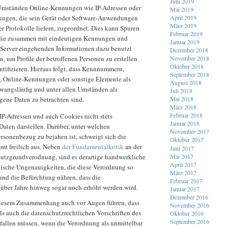
Juni 2019
 Umständen Online-Kennungen wie IP-Adressen oder
Mai 2019
April 2019
ngen, die sein Gerät oder Software-Anwendungen
März 2019
er Protokolle liefern, zugeordnet. Dies kann Spuren
Februar 2019
 die zusammen mit eindeutigen Kennungen und
Januar 2019
Server eingehenden Informationen dazu benutzt
Dezember 2018
, um Profile der betroffenen Personen zu erstellen
November 2018
Oktober 2018
ntifizieren. Hieraus folgt, dass Kennnummern,
September 2018
, Online-Kennungen oder sonstige Elemente als
August 2018
zwangsläufig und unter allen Umständen als
Juli 2018
ene Daten zu betrachten sind.
Mai 2018
März 2018
Februar 2018
IP-Adressen und auch Cookies nicht stets
Januar 2018
aten darstellen. Darüber, unter welchen
November 2017
rsonenbezug zu bejahen ist, schweigt sich die
Oktober 2017
mt freilich aus. Neben
der Fundamentalkritik
an der
Juni 2017
Mai 2017
utzgrundverodnung, sind es derartige handwerkliche
April 2017
ische Ungenauigkeiten, die diese Verordnung so
März 2017
und die Befürchtung nähren, dass die
Februar 2017
 über Jahre hinweg sogar noch erhöht werden wird.
Januar 2017
Dezember 2016
diesem Zusammenhang auch vor Augen führen, dass
November 2016
s auch die datenschutzrechtlichen Vorschriften des
Oktober 2016
September 2016
llen müssen, wenn die Verordnung als unmittelbar