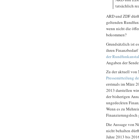
tatsächlich re
ARD und ZDF dürft
geltenden Rundfunkb
wenn nicht die öffe
bekommen?
Grundsätzlich ist e
ihren Finanzbedarf 
der Rundfunkanstal
Angaben der Sender 
Zu der aktuell von 
Pressemitteilung d
erstmals im März 20
2013 darstellen wird
der bisherigen Ann
ungedeckten Finanz
Wenn es zu Mehrei
Finanzierungsloch 
Die Aussage von N
nicht behalten dürf
Jahre 2013 bis 2016