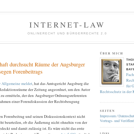
INTERNET-LAW
ONLINERECHT UND BÜRGERRECHTE 2.0
ÜBER MICH
THO
chaft durchsucht Räume der Augsburger
STA
BAY
egen Forenbeitrags
Fach
Rech
r Allgemeine meldet
, hat das Amtsgericht Augsburg die
für 
Redaktionsräume der Zeitung angeordnet, um den Autor
Rechtsschutz in der
 zu ermitteln, der den Augsburger Ordnungsreferenten
Rahmen einer Forendiskussion der Rechtsbeugung
SEITEN
Impressum / Datenschu
en Forenbeitrag und seinen Diskussionskontext nicht
Vortrags- und Veröffent
icht beurteilen, ob die Äußerung nicht ohnehin von der
deckt und damit zulässig ist. Es wäre nicht das erste
LINKS