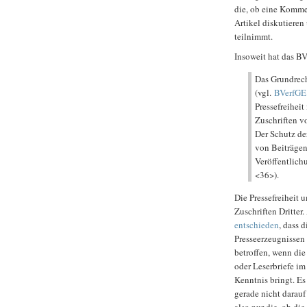
die, ob eine Kommen
Artikel diskutiere
teilnimmt.
Insoweit hat das BV
Das Grundrech
(vgl.
BVerfGE
Pressefreiheit
Zuschriften v
Der Schutz de
von Beiträgen
Veröffentlich
<36>).
Die Pressefreiheit 
Zuschriften Dritter
entschieden
, dass 
Presseerzeugnissen 
betroffen, wenn di
oder Leserbriefe im
Kenntnis bringt. Es
gerade nicht darauf