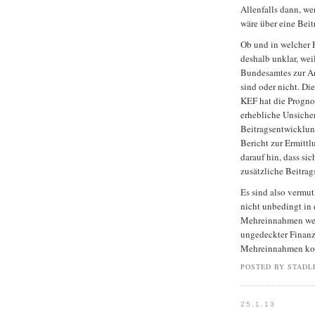
Allenfalls dann, 
wäre über eine Bei
Ob und in welcher 
deshalb unklar, weil
Bundesamtes zur A
sind oder nicht. Di
KEF hat die Prognos
erhebliche Unsicher
Beitragsentwicklun
Bericht zur Ermittl
darauf hin, dass sic
zusätzliche Beitrag
Es sind also vermu
nicht unbedingt in 
Mehreinnahmen werd
ungedeckter Finanz
Mehreinnahmen ko
POSTED BY STADL
25.1.13