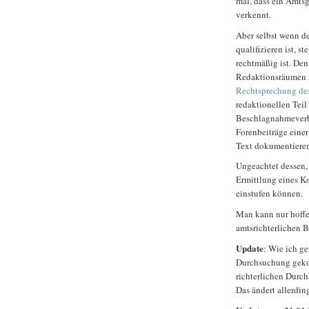
mal, dass ein Amts
verkennt.
Aber selbst wenn de
qualifizieren ist, 
rechtmäßig ist. De
Redaktionsräumen ste
Rechtsprechung de
redaktionellen Teil
Beschlagnahmever
Forenbeiträge einer
Text dokumentieren,
Ungeachtet dessen,
Ermittlung eines K
einstufen können.
Man kann nur hoffe
amtsrichterlichen 
Update
: Wie ich ge
Durchsuchung geko
richterlichen Durc
Das ändert allerdin