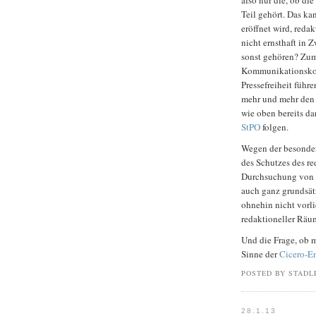
also nur die, ob d
Teil gehört. Das ka
eröffnet wird, reda
nicht ernsthaft in 
sonst gehören? Zum
Kommunikationskon
Pressefreiheit führe
mehr und mehr den 
wie oben bereits d
StPO
folgen.
Wegen der besonder
des Schutzes des re
Durchsuchung von R
auch ganz grundsätz
ohnehin nicht vorl
redaktioneller Räu
Und die Frage, ob 
Sinne der
Cicero-E
POSTED BY STADL
28.1.13