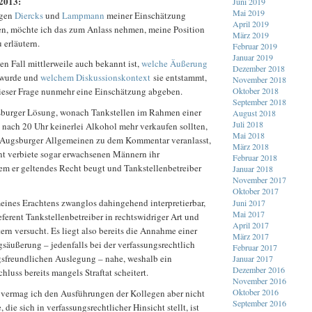
2013:
Juni 2019
Mai 2019
egen
Diercks
und
Lampmann
meiner Einschätzung
April 2019
n, möchte ich das zum Anlass nehmen, meine Position
März 2019
 erläutern.
Februar 2019
Januar 2019
en Fall mittlerweile auch bekannt ist,
welche Äußerung
Dezember 2018
 wurde und
welchem Diskussionskontext
sie entstammt,
November 2018
Oktober 2018
dieser Frage nunmehr eine Einschätzung abgeben.
September 2018
sburger Lösung, wonach Tankstellen im Rahmen einer
August 2018
Juli 2018
 nach 20 Uhr keinerlei Alkohol mehr verkaufen sollten,
Mai 2018
r Augsburger Allgemeinen zu dem Kommentar veranlasst,
März 2018
nt verbiete sogar erwachsenen Männern ihr
Februar 2018
em er geltendes Recht beugt und Tankstellenbetreiber
Januar 2018
November 2017
Oktober 2017
eines Erachtens zwanglos dahingehend interpretierbar,
Juni 2017
Mai 2017
ferent Tankstellenbetreiber in rechtswidriger Art und
April 2017
rn versucht. Es liegt also bereits die Annahme einer
März 2017
säußerung – jedenfalls bei der verfassungsrechtlich
Februar 2017
freundlichen Auslegung – nahe, weshalb ein
Januar 2017
Dezember 2016
uss bereits mangels Straftat scheitert.
November 2016
Oktober 2016
 vermag ich den Ausführungen der Kollegen aber nicht
September 2016
, die sich in verfassungsrechtlicher Hinsicht stellt, ist