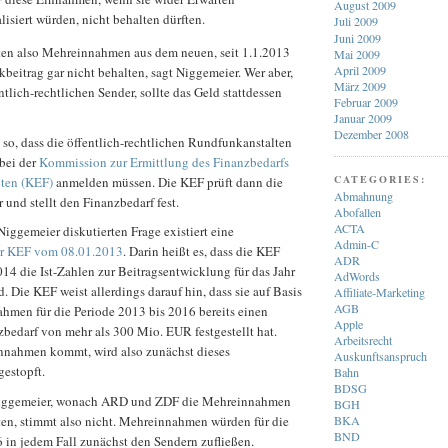
August 2009
alisiert würden, nicht behalten dürften.
Juli 2009
Juni 2009
en also Mehreinnahmen aus dem neuen, seit 1.1.2013
Mai 2009
April 2009
eitrag gar nicht behalten, sagt Niggemeier. Wer aber,
März 2009
ntlich-rechtlichen Sender, sollte das Geld stattdessen
Februar 2009
Januar 2009
Dezember 2008
s so, dass die öffentlich-rechtlichen Rundfunkanstalten
bei der
Kommission zur Ermittlung des Finanzbedarfs
CATEGORIES:
ten (KEF)
anmelden müssen. Die KEF prüft dann die
Abmahnung
und stellt den Finanzbedarf fest.
Abofallen
ACTA
Niggemeier diskutierten Frage existiert eine
Admin-C
er KEF vom 08.01.2013
. Darin heißt es, dass die KEF
ADR
14 die Ist-Zahlen zur Beitragsentwicklung für das Jahr
AdWords
. Die KEF weist allerdings darauf hin, dass sie auf Basis
Affiliate-Marketing
AGB
ahmen für die Periode 2013 bis 2016 bereits einen
Apple
bedarf von mehr als 300 Mio. EUR festgestellt hat.
Arbeitsrecht
nnahmen kommt, wird also zunächst dieses
Auskunftsanspruch
gestopft.
Bahn
BDSG
iggemeier, wonach ARD und ZDF die Mehreinnahmen
BGH
ten, stimmt also nicht. Mehreinnahmen würden für die
BKA
BND
 in jedem Fall zunächst den Sendern zufließen.