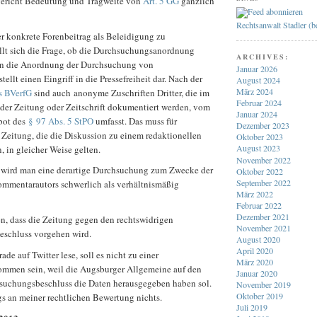
gericht Bedeutung und Tragweite von
Art. 5 GG
gänzlich
Rechtsanwalt Stadler (
r konkrete Forenbeitrag als Beleidigung zu
stellt sich die Frage, ob die Durchsuchungsanordnung
ARCHIVES:
nn die Anordnung der Durchsuchung von
Januar 2026
llt einen Eingriff in die Pressefreiheit dar. Nach der
August 2024
März 2024
s BVerfG
sind auch anonyme Zuschriften Dritter, die im
Februar 2024
 der Zeitung oder Zeitschrift dokumentiert werden, vom
Januar 2024
bot des
§ 97 Abs. 5 StPO
umfasst. Das muss für
Dezember 2023
 Zeitung, die die Diskussion zu einem redaktionellen
Oktober 2023
August 2023
 in gleicher Weise gelten.
November 2022
 wird man eine derartige Durchsuchung zum Zwecke der
Oktober 2022
September 2022
ommentarautors schwerlich als verhältnismäßig
März 2022
Februar 2022
Dezember 2021
n, dass die Zeitung gegen den rechtswidrigen
November 2021
Beschluss vorgehen wird.
August 2020
April 2020
rade auf Twitter lese, soll es nicht zu einer
März 2020
mmen sein, weil die Augsburger Allgemeine auf den
Januar 2020
hsuchungsbeschluss die Daten herausgegeben haben sol.
November 2019
Oktober 2019
gs an meiner rechtlichen Bewertung nichts.
Juli 2019