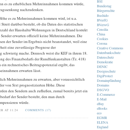
BSI
wenn es zu erheblichen Mehreinnahmen kommen würde,
Bundestag
tragssenkung nachzudenken.
Bürgerrechte
Bushido
Höhe es zu Mehreinnahmen kommen wird, ist u.a.
BVerfG
 Streit darüber besteht, ob die Daten des statistischen
BVerwG
Censilia
nzahl der Haushalte/Wohnungen in Deutschland korrekt
China
e Sender erwarten offiziell keine Mehreinnahmen. Die
Cookies
en der Sender im Ergebnis nicht beanstandet, weil eine
Corona
heit eine zuverlässige Prognose der
Creative Commons
Datenbankschutz
g schwierig mache. Dennoch weist die KEF in ihrem 18.
Datenschutz
ung des Finanzbedarfs der Rundfunkanstalten (Tz. 418)
Demokratie
h ein rechnerisches Beitragspotenzial ergibt, das
DENIC
seinnahmen erwarten lässt.
Designschutz
DigiProtect
tlich Mehreinnahmen zu erwarten, aber voraussichtlich
Domainpfändung
der von Sixt prognostizierten Höhe. Diese
Domains
DSGVO
en den Sendern auch zufließen, zumal bereits jetzt ein
E-Commerce
bedarf der Sender besteht, den man durch
E-Mail
mpensieren würde.
eBay
eBooks
ER AT 11:24
COMMENTS (17)
eco
EGMR
ELENA
England