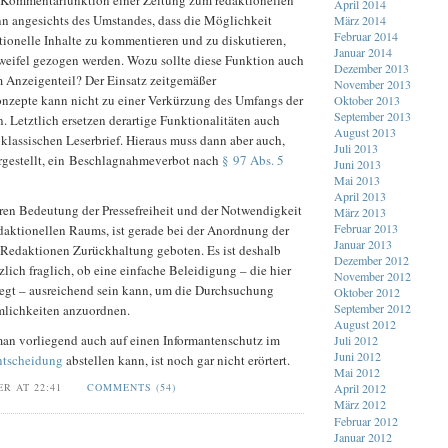
ie Kommentarfunktion einer Zeitung zum redaktionellen
April 2014
nn angesichts des Umstandes, dass die Möglichkeit
März 2014
Februar 2014
ktionelle Inhalte zu kommentieren und zu diskutieren,
Januar 2014
Zweifel gezogen werden. Wozu sollte diese Funktion auch
Dezember 2013
 Anzeigenteil? Der Einsatz zeitgemäßer
November 2013
zepte kann nicht zu einer Verkürzung des Umfangs der
Oktober 2013
September 2013
n. Letztlich ersetzen derartige Funktionalitäten auch
August 2013
klassischen Leserbrief. Hieraus muss dann aber auch,
Juli 2013
argestellt, ein Beschlagnahmeverbot nach
§ 97 Abs. 5
Juni 2013
Mai 2013
April 2013
en Bedeutung der Pressefreiheit und der Notwendigkeit
März 2013
Februar 2013
daktionellen Raums, ist gerade bei der Anordnung der
Januar 2013
edaktionen Zurückhaltung geboten. Es ist deshalb
Dezember 2012
lich fraglich, ob eine einfache Beleidigung – die hier
November 2012
iegt – ausreichend sein kann, um die Durchsuchung
Oktober 2012
September 2012
mlichkeiten anzuordnen.
August 2012
man vorliegend auch auf einen Informantenschutz im
Juli 2012
Juni 2012
ntscheidung
abstellen kann, ist noch gar nicht erörtert.
Mai 2012
ER AT 22:41
COMMENTS (54)
April 2012
März 2012
Februar 2012
Januar 2012