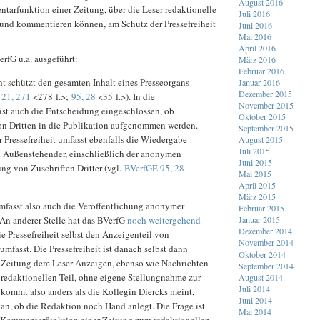
August 2016
tarfunktion einer Zeitung, über die Leser redaktionelle
Juli 2016
n und kommentieren können, am Schutz der Pressefreiheit
Juni 2016
Mai 2016
April 2016
erfG u.a. ausgeführt:
März 2016
Februar 2016
t schützt den gesamten Inhalt eines Presseorgans
Januar 2016
Dezember 2015
 21, 271
<278 f.>;
95, 28
<35 f.>). In die
November 2015
 ist auch die Entscheidung eingeschlossen, ob
Oktober 2015
on Dritten in die Publikation aufgenommen werden.
September 2015
r Pressefreiheit umfasst ebenfalls die Wiedergabe
August 2015
Juli 2015
 Außenstehender, einschließlich der anonymen
Juni 2015
ung von Zuschriften Dritter (vgl.
BVerfGE 95, 28
Mai 2015
April 2015
März 2015
umfasst also auch die Veröffentlichung anonymer
Februar 2015
. An anderer Stelle hat das BVerfG
noch weitergehend
Januar 2015
Dezember 2014
die Pressefreiheit selbst den Anzeigenteil von
November 2014
umfasst. Die Pressefreiheit ist danach selbst dann
Oktober 2014
e Zeitung dem Leser Anzeigen, ebenso wie Nachrichten
September 2014
 redaktionellen Teil, ohne eigene Stellungnahme zur
August 2014
Juli 2014
 kommt also anders als die Kollegin Diercks meint,
Juni 2014
 an, ob die Redaktion noch Hand anlegt. Die Frage ist
Mai 2014