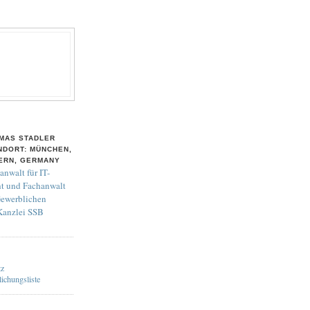
MAS STADLER
NDORT: MÜNCHEN,
ERN, GERMANY
anwalt für IT-
t und Fachanwalt
Gewerblichen
 Kanzlei SSB
tz
lichungsliste