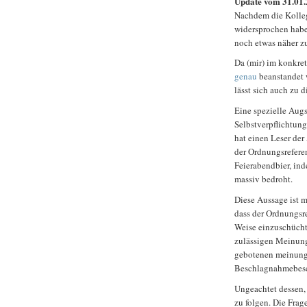
Update vom 31.01.
Nachdem die Koll
widersprochen habe
noch etwas näher zu
Da (mir) im konkret
genau
beanstandet
lässt sich auch zu 
Eine spezielle Aug
Selbstverpflichtung
hat einen Leser de
der Ordnungsrefere
Feierabendbier, ind
massiv bedroht.
Diese Aussage ist m
dass der Ordnungsre
Weise einzuschüchte
zulässigen Meinung
gebotenen meinungs
Beschlagnahmebeschl
Ungeachtet dessen,
zu folgen. Die Frage