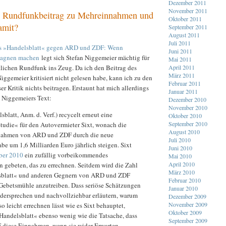
Dezember 2011
November 2011
e Rundfunkbeitrag zu Mehreinnahmen und
Oktober 2011
amit?
September 2011
August 2011
Juli 2011
s »Handelsblatt« gegen ARD und ZDF: Wenn
Juni 2011
agnen machen
legt sich Stefan Niggemeier mächtig für
Mai 2011
April 2011
tlichen Rundfunk ins Zeug. Da ich den Beitrag des
März 2011
iggemeier kritisiert nicht gelesen habe, kann ich zu den
Februar 2011
er Kritik nichts beitragen. Erstaunt hat mich allerdings
Januar 2011
n Niggemeiers Text:
Dezember 2010
November 2010
sblatt, Anm. d. Verf.) recycelt erneut eine
Oktober 2010
September 2010
tudie« für den Autovermieter Sixt, wonach die
August 2010
ahmen von ARD und ZDF durch die neue
Juli 2010
be um 1,6 Milliarden Euro jährlich steigen. Sixt
Juni 2010
ber 2010
ein zufällig vorbeikommendes
Mai 2010
April 2010
gebeten, das zu errechnen. Seitdem wird die Zahl
März 2010
blatt« und anderen Gegnern von ARD und ZDF
Februar 2010
 Gebetsmühle anzutreiben. Dass seriöse Schätzungen
Januar 2010
idersprechen und nachvollziehbar erläutern, warum
Dezember 2009
November 2009
 so leicht errechnen lässt wie es Sixt behauptet,
Oktober 2009
Handelsblatt« ebenso wenig wie die Tatsache, dass
September 2009
diese Einnahmen, wenn sie wider Erwarten