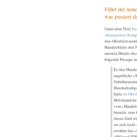
Führt der neu
was passiert d
Unter dem Titel
Da
Ahnungslose Kamp
den öffentlich-rech
Handelsblatts den N
meisten Details dies
folgende Passage i
Es (das Handel
angebliche »S
Gebühreneinn
Haushaltsabga
hatte
im Okto
Milchmädchen 
vom »Handels
benutzt, eine
dieser Zahl w
sie sich nicht
erwähnt das »
ARD und ZDF 