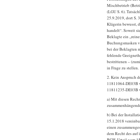
Mischbetrieb (Betri
(LGU S. 6). Tatsäch
25.9.2019, dort S. 
Klägerin bewusst, d
handelt“. Soweit sie
Beklagte ein „rein
Buchungsmasken vo
bei der Beklagten m
fehlende Geeignethe
bestrittenen – (zum
in Frage zu stellen.
2. Kein Anspruch d
11811064-DE03B vo
11811235-DE03B v
a) Mit diesen Rech
zusammenhängende 
b) Bei der Installa
15.1.2018 vereinbar
einen zusammengeset
dem Recht des auf i
BGH, Urteil vom 15.