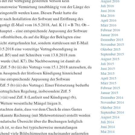
in der zur Verfügung gestellten Version kein
August 2016
Juli 2016
monatsweise Vermietung (unabhängig von der Länge des
Juni 2016
eingestellt werden kann. Diesen Punkt hatte die
Mai 2016
rz nach Installation der Software und Eröffnung des
April 2016
 gerügt (E-Mail vom 16.5.2018, Anl. K 11 = B 7b). Ob –
März 2016
Februar 2016
ehauptet – eine entsprechende Anpassung der Software
Januar 2016
 offenbleiben, da auf die Rüge der Beklagten eine
Dezember 2015
cht stattgefunden hat, sondern stattdessen mit E-Mail
November 2015
0.5.2018 eine vorzeitige Vertragsbeendigung in
Oktober 2015
September 2015
(Anl. B5) und mit Schreiben vom 13.8.2018 zum
August 2015
 wurde (Anl. K7). Die Nachbesserung ist damit als
Juli 2015
 Ziff. 5 (b) (ii) des Vertrags vom 15.1.2018 anzusehen, da
Juni 2015
um Ausspruch der fristlosen Kündigung hinreichend
Mai 2015
April 2015
 eine entsprechende Anpassung der Software
März 2015
ff. 5 (b) (iii) des Vertrags). Einer Fristsetzung bedurfte
Februar 2015
vertraglichen Regelung, insbesondere Ziff. 5
Januar 2015
 (iii) und Ziff. 8 (Laufzeit und Kündigung) (b),
Dezember 2014
November 2014
.Weitere wesentliche Mängel liegen lt.
Oktober 2014
tachten darin, dass vor dem Check-In eines Gastes
September 2014
erkannte Rechnung (mit Mehrwertsteuer) erstellt werden
August 2014
lendarische Übersicht über die Buchungen lediglich
Juli 2014
Juni 2014
h ist, so dass bei typischerweise monatelangen
Mai 2014
hend viele Bildschirmseiten nacheinander aufgerufen