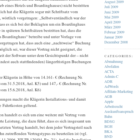
August 2009
eb eines Hotels und Boardinghauses) nicht bestritten
Juli 2009
lich hat die Klägerin sogar mit Schriftsatz vom
Juni 2009
Mai 2009
3, wörtlich vorgetragen: „Selbstverständlich war der
April 2009
ass es sich bei der Beklagten um ein Boardinghaus
März 2009
 in späteren Schriftsätzen bestritten hat, dass die
Februar 2009
es Boardinghaus“ betreibe und unter Vorlage von
Januar 2009
Dezember 2008
rgetragen hat, dass auch eine „nachtweise“ Buchung
öglich sei, war dieser Vortrag nicht geeignet, die
it der Software unter dem Gesichtspunkt der – nicht
CATEGORIES:
Abmahnung
indest auch stattfindenden) längerfristigen Buchungen
Abofallen
ACTA
Admin-C
er Klägerin in Höhe von 14.161- € (Rechnung Nr.
ADR
m 31.5.2018, Anl. K5) und 147,- € (Rechnung Nr.
AdWords
om 15.6.2018, Anl. K6)
Affiliate-Marketing
AGB
nungen macht die Klägerin Installations- und damit
Apple
Fahrtkosten geltend.
Arbeitsrecht
Auskunftsanspruch
tion handelt es sich um eine weitere mit Vertrag vom
Bahn
te Leistung, die dazu führt, dass es sich insgesamt um
BDSG
BGH
zten Vertrag handelt, bei dem jeder Vertragsteil nach
BKA
hn zutreffenden Vertragstypus zu beurteilen ist (vgl.
BND
11.2006, XII ZR 120/04, Rn. 21). Auf die Installation