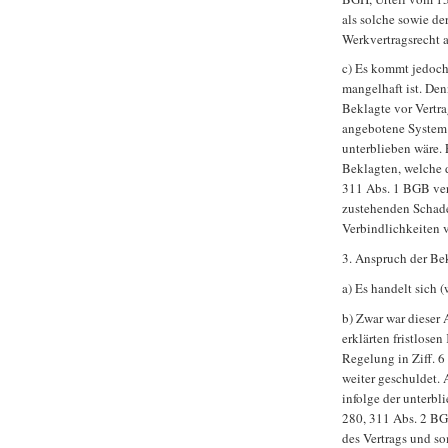
als solche sowie d
Werkvertragsrecht
c) Es kommt jedoch 
mangelhaft ist. Den
Beklagte vor Vertra
angebotene System 
unterblieben wäre.
Beklagten, welche d
311 Abs. 1 BGB ver
zustehenden Schade
Verbindlichkeiten 
3. Anspruch der Be
a) Es handelt sich 
b) Zwar war dieser 
erklärten fristlose
Regelung in Ziff. 6
weiter geschuldet. 
infolge der unterb
280, 311 Abs. 2 BG
des Vertrags und so