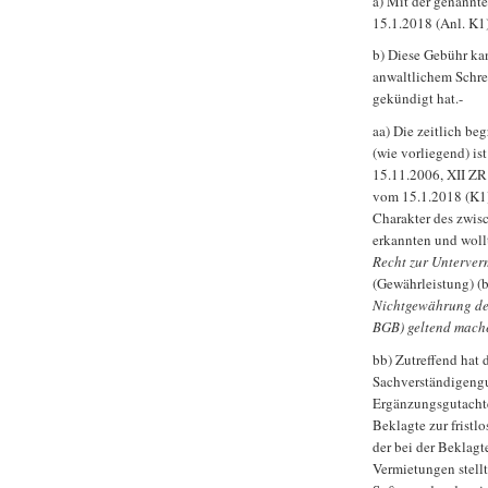
a) Mit der genannt
15.1.2018 (Anl. K1)
b) Diese Gebühr kan
anwaltlichem Schre
gekündigt hat.-
aa) Die zeitlich be
(wie vorliegend) is
15.11.2006, XII ZR
vom 15.1.2018 (K1) 
Charakter des zwis
erkannten und wollte
Recht zur Unterve
(Gewährleistung) (b)
Nichtgewährung des
BGB) geltend mach
bb) Zutreffend hat 
Sachverständigengu
Ergänzungsgutachte
Beklagte zur frist
der bei der Beklagt
Vermietungen stell