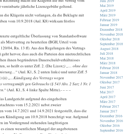
en Rechnung macht die Klägerin die mit Vertrag vom
Juni 2019
Mai 2019
 vereinbarte jährliche Lizenzgebühr geltend.
April 2019
n die Klägerin nicht verlangen, da die Beklagte mit
März 2019
Februar 2019
iben vom 10.9.2018 (Anl. K8) wirksam fristlos
Januar 2019
Dezember 2018
November 2018
grenzte entgeltliche Überlassung von Standardsoftware
Oktober 2018
t als Mietvertrag zu beurteilen (BGH, Urteil vom
September 2018
 120/04, Rn. 13 ff). Aus den Regelungen des Vertrags
August 2018
Juli 2018
geht hervor, dass auch die Parteien den mietrechtlichen
Mai 2018
chen ihnen begründeten Dauerschuldverhältnisses
März 2018
n, so heißt es unter Ziff. 2. (Die Liz
enz) „… ohne das
Februar 2018
rmietung…
“ (Anl. K1, S. 2 unten links) und unter Ziff. 5
Januar 2018
November 2017
 (ii) „
…Kündigung des Vertrags wegen
Oktober 2017
 vertragsmäßi gen Gebrauchs (§ 543 Abs. 2 Satz 1 Nr. 1
Juni 2017
en.
“ (Anl. K1, S. 4 linke Spalte Mitte).- – –
–
Mai 2017
April 2017
das Landgericht aufgrund des eingeholten
März 2017
tachtens vom 15.2.2021 nebst zweier
Februar 2017
n vom 14.7.2021 und 14.9.2021 festgestellt, dass die
Januar 2017
Dezember 2016
losen Kündigung am 10.9.2018 berechtigt war. Aufgrund
November 2016
en im Vordergrund stehenden langfristigen
Oktober 2016
t es einen wesentlichen Mangel der angebotenen
September 2016