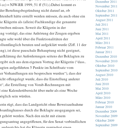
Dezember 2011
4 cc) = NJW-RR 1999, 51 ff (51).).Dabei kommt es
November 2011
der Berufungsbegründung nicht darauf an, ob
Oktober 2011
September 2011
ichtenheft hätte erstellt werden müssen, da auch ohne ein
August 2011
die Klägerin als (allein) Fachkundige die genannte
Juli 2011
treiben müssen. Soweit die Klägerin in der
Juni 2011
g vorträgt, das eine Anhörung der Zeugen ergeben
Mai 2011
April 2011
lagte sehr wohl über die Funktionalitäten der
März 2011
llumfänglich beraten und aufgeklärt wurde (Ziff. 11 der
Februar 2011
g), ist diese pauschale Behauptung nicht geeignet,
Januar 2011
Aufklärung der Anforderungen seitens der Beklagten zu
Dezember 2010
November 2010
rgibt sich aus dem eigenen Vortrag der Klägerin (“dass..
Oktober 2010
lagten aufgeführten 5 Punkte im Schriftsatz vom
September 2010
er Verhandlungen nie besprochen wurden“), dass der
August 2010
cht offengelegt wurde, dass die Einstellung anderer
Juli 2010
Juni 2010
cht“, die Erstellung von Vorab-Rechnungen mit
Mai 2010
 eine Kalenderübersicht über mehr als eine Woche
April 2010
möglich sein würden.
März 2010
Februar 2010
gerin rügt, dass das Landgericht ohne Beweisaufnahme
Januar 2010
Boardinghauses durch die Beklagte ausgegangen sei,
Dezember 2009
ht gehört werden. Nach den nicht mit einem
November 2009
Oktober 2009
gungsantrag angegriffenen, für den Senat verbindlichen
September 2009
Landgerichts hat die Klägerin zumindest einen