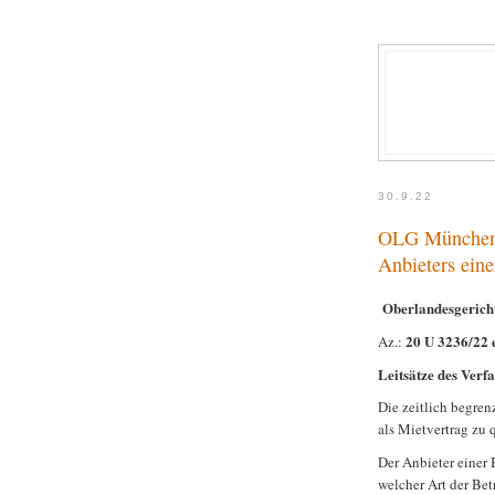
30.9.22
OLG München z
Anbieters ein
Oberlandesgeric
20 U 3236/22 
Az.:
Leitsätze des Verfa
Die zeitlich begren
als Mietvertrag zu q
Der Anbieter einer 
welcher Art der Be