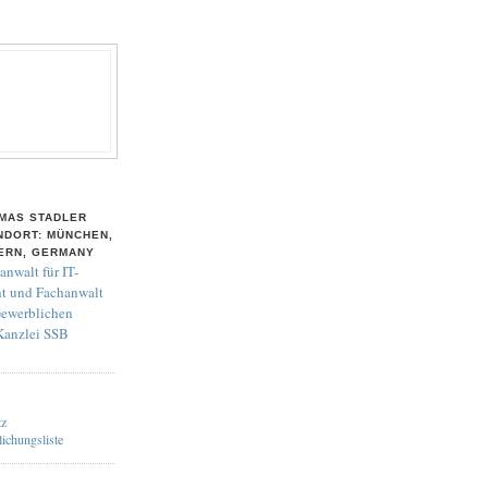
MAS STADLER
NDORT: MÜNCHEN,
ERN, GERMANY
anwalt für IT-
t und Fachanwalt
Gewerblichen
 Kanzlei SSB
tz
lichungsliste