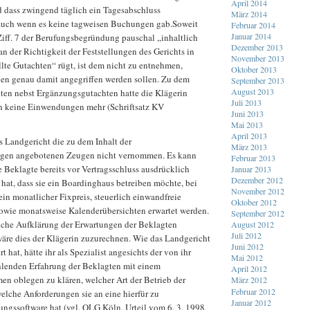
April 2014
 dass zwingend täglich ein Tagesabschluss
März 2014
 auch wenn es keine tagweisen Buchungen gab.Soweit
Februar 2014
Januar 2014
Ziff. 7 der Berufungsbegründung pauschal „inhaltlich
Dezember 2013
an der Richtigkeit der Feststellungen des Gerichts in
November 2013
llte Gutachten“ rügt, ist dem nicht zu entnehmen,
Oktober 2013
gen genau damit angegriffen werden sollen. Zu dem
September 2013
August 2013
ten nebst Ergänzungsgutachten hatte die Klägerin
Juli 2013
ch keine Einwendungen mehr (Schriftsatz KV
Juni 2013
Mai 2013
April 2013
s Landgericht die zu dem Inhalt der
März 2013
ngen angebotenen Zeugen nicht vernommen. Es kann
Februar 2013
e Beklagte bereits vor Vertragsschluss ausdrücklich
Januar 2013
Dezember 2012
hat, dass sie ein Boardinghaus betreiben möchte, bei
November 2012
ein monatlicher Fixpreis, steuerlich einwandfreie
Oktober 2012
wie monatsweise Kalenderübersichten erwartet werden.
September 2012
olche Aufklärung der Erwartungen der Beklagten
August 2012
Juli 2012
wäre dies der Klägerin zuzurechnen. Wie das Landgericht
Juni 2012
t hat, hätte ihr als Spezialist angesichts der von ihr
Mai 2012
ehlenden Erfahrung der Beklagten mit einem
April 2012
 oblegen zu klären, welcher Art der Betrieb der
März 2012
Februar 2012
elche Anforderungen sie an eine hierfür zu
Januar 2012
gssoftware hat (vgl. OLG Köln, Urteil vom 6. 3. 1998,