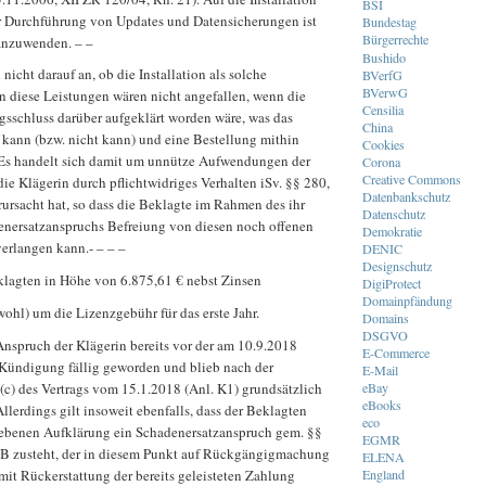
BSI
er Durchführung von Updates und Datensicherungen ist
Bundestag
Bürgerrechte
 anzuwenden. – –
Bushido
nicht darauf an, ob die Installation als solche
BVerfG
BVerwG
n diese Leistungen wären nicht angefallen, wenn die
Censilia
gsschluss darüber aufgeklärt worden wäre, was das
China
kann (bzw. nicht kann) und eine Bestellung mithin
Cookies
 Es handelt sich damit um unnütze Aufwendungen der
Corona
Creative Commons
ie Klägerin durch pflichtwidriges Verhalten iSv. §§ 280,
Datenbankschutz
ursacht hat, so dass die Beklagte im Rahmen des ihr
Datenschutz
nersatzanspruchs Befreiung von diesen noch offenen
Demokratie
verlangen kann.- – – –
DENIC
Designschutz
klagten in Höhe von 6.875,61 € nebst Zinsen
DigiProtect
Domainpfändung
(wohl) um die Lizenzgebühr für das erste Jahr.
Domains
DSGVO
Anspruch der Klägerin bereits vor der am 10.9.2018
E-Commerce
n Kündigung fällig geworden und blieb nach der
E-Mail
 (c) des Vertrags vom 15.1.2018 (Anl. K1) grundsätzlich
eBay
eBooks
Allerdings gilt insoweit ebenfalls, dass der Beklagten
eco
liebenen Aufklärung ein Schadenersatzanspruch gem. §§
EGMR
B zusteht, der in diesem Punkt auf Rückgängigmachung
ELENA
mit Rückerstattung der bereits geleisteten Zahlung
England