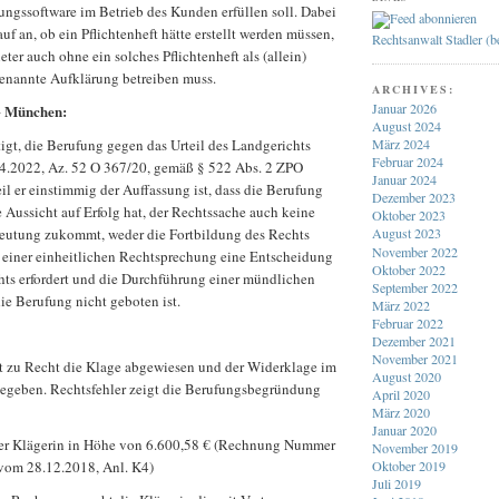
gssoftware im Betrieb des Kunden erfüllen soll. Dabei
uf an, ob ein Pflichtenheft hätte erstellt werden müssen,
Rechtsanwalt Stadler (
ter auch ohne ein solches Pflichtenheft als (allein)
enannte Aufklärung betreiben muss.
ARCHIVES:
Januar 2026
G München:
August 2024
igt, die Berufung gegen das Urteil des Landgerichts
März 2024
Februar 2024
4.2022, Az. 52 O 367/20, gemäß § 522 Abs. 2 ZPO
Januar 2024
l er einstimmig der Auffassung ist, dass die Berufung
Dezember 2023
e Aussicht auf Erfolg hat, der Rechtssache auch keine
Oktober 2023
eutung zukommt, weder die Fortbildung des Rechts
August 2023
November 2022
 einer einheitlichen Rechtsprechung eine Entscheidung
Oktober 2022
hts erfordert und die Durchführung einer mündlichen
September 2022
ie Berufung nicht geboten ist.
März 2022
Februar 2022
Dezember 2021
November 2021
t zu Recht die Klage abgewiesen und der Widerklage im
August 2020
gegeben. Rechtsfehler zeigt die Berufungsbegründung
April 2020
März 2020
Januar 2020
der Klägerin in Höhe von 6.600,58 € (Rechnung Nummer
November 2019
om 28.12.2018, Anl. K4)
Oktober 2019
Juli 2019