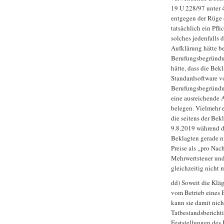
19 U 228/97 unter 
entgegen der Rüge 
tatsächlich ein Pfl
solches jedenfalls 
Aufklärung hätte be
Berufungsbegründun
hätte, dass die Bek
Standardsoftware vo
Berufungsbegründun
eine ausreichende 
belegen. Vielmehr e
die seitens der Bek
9.8.2019 während d
Beklagten gerade ni
Preise als „pro Na
Mehrwertsteuer und
gleichzeitig nicht 
dd) Soweit die Klä
vom Betrieb eines 
kann sie damit nic
Tatbestandsberichti
Feststellungen des 