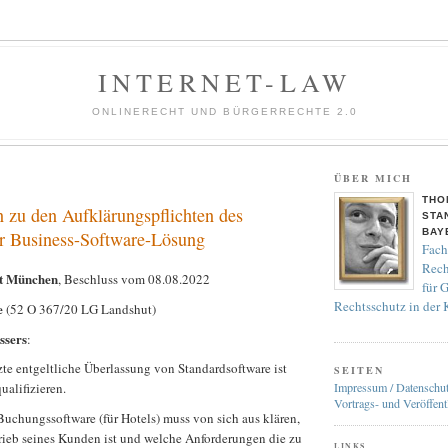
INTERNET-LAW
ONLINERECHT UND BÜRGERRECHTE 2.0
ÜBER MICH
THO
u den Aufklärungspflichten des
STA
BAY
er Business-Software-Lösung
Fach
Rech
ht München
, Beschluss vom 08.08.2022
für 
Rechtsschutz in der
e
(52 O 367/20 LG Landshut)
ssers
:
zte entgeltliche Überlassung von Standardsoftware ist
SEITEN
Impressum / Datenschu
ualifizieren.
Vortrags- und Veröffent
Buchungssoftware (für Hotels) muss von sich aus klären,
trieb seines Kunden ist und welche Anforderungen die zu
LINKS