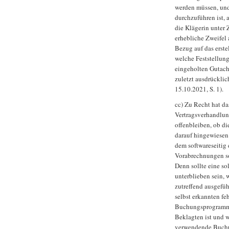
werden müssen, und
durchzuführen ist,
die Klägerin unter 
erhebliche Zweifel 
Bezug auf das erste
welche Feststellun
eingeholten Gutach
zuletzt ausdrückli
15.10.2021, S. 1).
cc) Zu Recht hat da
Vertragsverhandlu
offenbleiben, ob di
darauf hingewiesen 
dem softwareseitig 
Vorabrechnungen so
Denn sollte eine s
unterblieben sein, 
zutreffend ausgeführ
selbst erkannten f
Buchungsprogrammen
Beklagten ist und w
verwendende Buchun