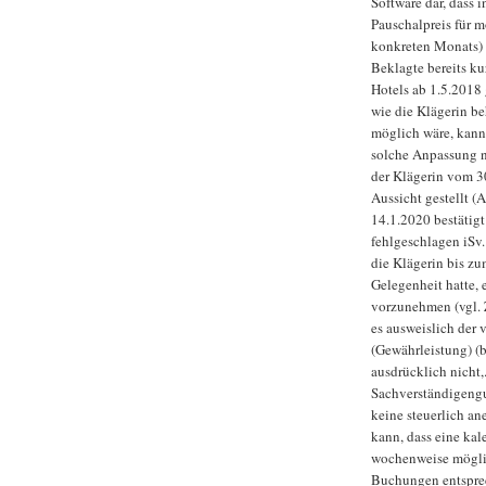
Software dar, dass 
Pauschalpreis für 
konkreten Monats) 
Beklagte bereits ku
Hotels ab 1.5.2018
wie die Klägerin b
möglich wäre, kann
solche Anpassung ni
der Klägerin vom 3
Aussicht gestellt 
14.1.2020 bestätigt
fehlgeschlagen iSv.
die Klägerin bis z
Gelegenheit hatte,
vorzunehmen (vgl. Zi
es ausweislich der 
(Gewährleistung) (b)
ausdrücklich nicht,
Sachverständigengu
keine steuerlich an
kann, dass eine ka
wochenweise möglic
Buchungen entsprec