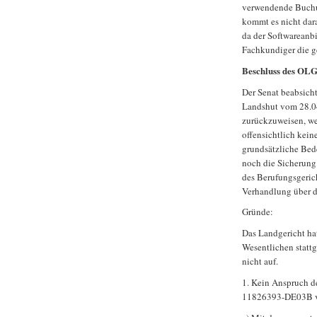
verwendende Buchun
kommt es nicht dara
da der Softwareanbie
Fachkundiger die g
Beschluss des OL
Der Senat beabsicht
Landshut vom 28.0
zurückzuweisen, wei
offensichtlich kein
grundsätzliche Bed
noch die Sicherung
des Berufungsgeric
Verhandlung über d
Gründe:
Das Landgericht ha
Wesentlichen statt
nicht auf.
1. Kein Anspruch 
11826393-DE03B v