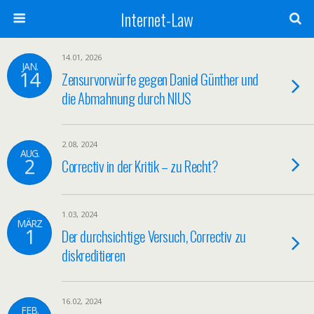
Internet-Law
14.01, 2026
JAN.
14
Zensurvorwürfe gegen Daniel Günther und
die Abmahnung durch NIUS
2.08, 2024
AUG.
2
Correctiv in der Kritik – zu Recht?
1.03, 2024
MÄRZ
1
Der durchsichtige Versuch, Correctiv zu
diskreditieren
16.02, 2024
FEB.