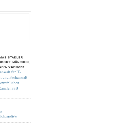
MAS STADLER
NDORT: MÜNCHEN,
ERN, GERMANY
anwalt für IT-
t und Fachanwalt
Gewerblichen
 Kanzlei SSB
tz
lichungsliste