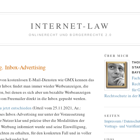
INTERNET-LAW
ONLINERECHT UND BÜRGERRECHTE 2.0
ÜBER MICH
THO
 Inbox-Advertising
STA
BAY
Fach
r von kostenlosen E-Mail-Diensten wie GMX kennen das
Rech
r Inbox findet man immer wieder Werbeanzeigen, die
für 
en, bei denen es sich aber um bezahlte Werbeanzeigen
Rechtsschutz in der
vom Freemailer direkt in die Inbox gepusht werden.
u jetzt entschieden
(Urteil vom 25.11.2021, Az.:
ses Inbox-Advertising nur unter der Voraussetzung
SEITEN
der Nutzer klar und präzise über die Modalitäten der
Impressum / Datenschu
Vortrags- und Veröffent
r Werbung informiert wurde und seine Einwilligung,
hten zu erhalten, für den konkreten Fall und in voller
age bekundet hat.
LINKS