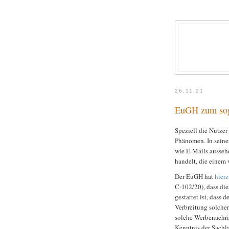
26.11.21
EuGH zum sog.
Speziell die Nutze
Phänomen. In seine
wie E-Mails ausseh
handelt, die einem 
Der EuGH hat
hierz
C‑102/20), dass die
gestattet ist, dass 
Verbreitung solche
solche Werbenachric
Kenntnis der Sachl