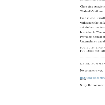
Ohne eine ausreiche
Werbe-E-Mail vor.
Eine solche Einwill
wirksam einholen k
auf ein bestimmtes
bezeichnete Waren-
Providers besteht a
Unternehmen anzub
POSTED BY THOMA
FÜR EUGH ZUM SO
KEINE KOMME
No comments yet.
feed for comme
RSS
Sorry, the comment f