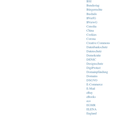
BSI
Bundestag
Bürgerrechte
Bushido
BVerfG
BVerwG
Censilia
China
Cookies
Corona
Creative Commons
Datenbankschutz
Datenschutz
Demokratie
DENIC
Designschutz
DigiProtect
Domainpfändung
Domains
DSGVO
E-Commerce
E-Mail
eBay
eBooks
eco
EGMR
ELENA
England