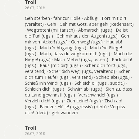
Troll
26.07, 2018
Geh sterben · fahr zur Hölle · Abflug! · Fort mit dir!
(veraltet) · Geh! · Geh mit Gott, aber geh! (Redensart)
· Wegtreten! (militärisch) · Abmarsch! (ugs.) · Da ist
die Tür! (ugs.) · Geh mir aus den Augen! (ugs.) · Geh
mir vom Acker! (ugs.) · Geh weg! (ugs.) · Hau ab!
(ugs.) · Mach ’n Abgang! (ugs.) · Mach ’ne Fliege!
(ugs.) · Mach, dass du wegkommst! (ugs.) · Mach die
Fliege! (ugs.) · Mach Meter! (ugs., österr.) · Pack dich!
(ugs.) · Raus (mit dir)! (ugs.) · Scher dich fort! (ugs.,
veraltend) · Scher dich weg! (ugs., veraltend) · Scher
dich zum Teufel! (ugs., veraltend) · Schieb ab! (ugs.) ·
Schieß in’n Wind! (ugs.) · Schleich di! (ugs., süddt.) ·
Schleich dich! (ugs.) · Schwirr ab! (ugs.) · Sieh zu, dass
du Land gewinnst! (ugs.) · Verschwinde! (ugs.) ·
Verzieh dich! (ugs.) · Zieh Leine! (ugs.) · Zisch ab!
(ugs.) · Fahr zur Hölle! (aggressiv) (derb) · Verpiss
dich! (derb) · geh wandern
Troll
26.07, 2018