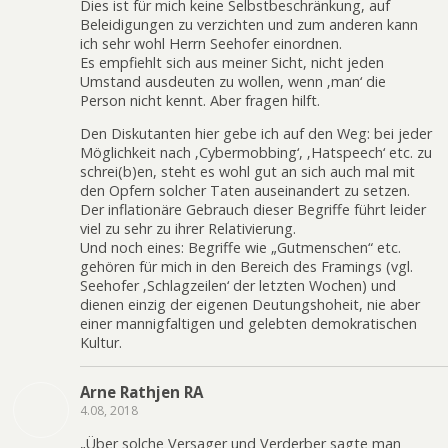
Dies ist für mich keine Selbstbeschränkung, auf
Beleidigungen zu verzichten und zum anderen kann
ich sehr wohl Herrn Seehofer einordnen.
Es empfiehlt sich aus meiner Sicht, nicht jeden
Umstand ausdeuten zu wollen, wenn ‚man‘ die
Person nicht kennt. Aber fragen hilft.
Den Diskutanten hier gebe ich auf den Weg: bei jeder
Möglichkeit nach ‚Cybermobbing‘, ‚Hatspeech‘ etc. zu
schrei(b)en, steht es wohl gut an sich auch mal mit
den Opfern solcher Taten auseinandert zu setzen.
Der inflationäre Gebrauch dieser Begriffe führt leider
viel zu sehr zu ihrer Relativierung.
Und noch eines: Begriffe wie „Gutmenschen“ etc.
gehören für mich in den Bereich des Framings (vgl.
Seehofer ‚Schlagzeilen‘ der letzten Wochen) und
dienen einzig der eigenen Deutungshoheit, nie aber
einer mannigfaltigen und gelebten demokratischen
Kultur.
Arne Rathjen RA
4.08, 2018
„Über solche Versager und Verderber sagte man