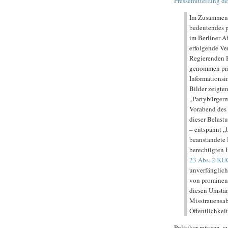
Pressemitteilung d
Im Zusammenha
bedeutendes p
im Berliner A
erfolgende Ve
Regierenden B
genommen priv
Informationsin
Bilder zeigte
„Partybürgerm
Vorabend des 
dieser Belast
– entspannt „b
beanstandete 
berechtigten 
23 Abs. 2 KU
unverfänglich
von prominent
diesen Umstä
Misstrauensab
Öffentlichkeit
Politiker müssen, a