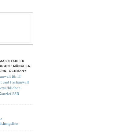
MAS STADLER
NDORT: MÜNCHEN,
ERN, GERMANY
anwalt für IT-
t und Fachanwalt
Gewerblichen
 Kanzlei SSB
tz
lichungsliste