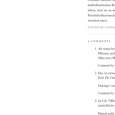
halböffentlichen R
leben, weil sie zu 
Persönlichkeitsrech
weichen muss.
POSTED BY STADL
4 COMMENTS
Ab wann best
Müssen sach
Oder erst (
Comment by 
Das ist eui
Porf. Dr. Ch
Geklagt vwu
Comment by
zu UA:“Öffen
tatsächlich 
Darum geht e