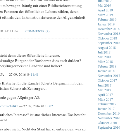
Juni 2019
aum bewegen, häufig mit einer Bildberichterstattung
Mai 2019
April 2019
den Personen des öffentlichen Lebens zählen, deren
März 2019
t oftmals dem Informationsinteresse der Allgemeinheit
Februar 2019
Januar 2019
Dezember 2018
ER AT 11:06
COMMENTS (4)
November 2018
Oktober 2018
September 2018
August 2018
Juli 2018
eht denn dieses öffentliche Interesse.
Mai 2018
kundige Bürger oder Ratsherren dies auch dulden?
März 2018
Ober)Bürgermeister, Landräte und höher?
Februar 2018
Januar 2018
UA — 27.09, 2016 @
11:41
November 2017
Oktober 2017
ne Klatsche für die Kanzlei Schertz Bergmann mit dem
Juni 2017
ristian Schertz als Zensurguru.
Mai 2017
April 2017
rde gegen ASpringer AG.
März 2017
Februar 2017
Rolf Schälike
— 27.09, 2016 @
13:02
Januar 2017
Dezember 2016
tliches Interesse“ ist staatliches Interesse. Das besteht
November 2016
nicht.
Oktober 2016
September 2016
s aber nicht. Nicht der Staat hat zu entsceiden, was zu