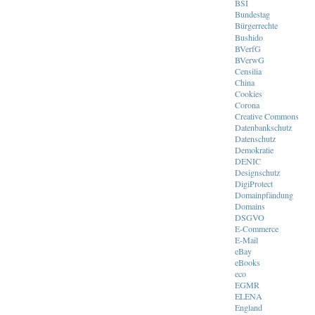
BSI
Bundestag
Bürgerrechte
Bushido
BVerfG
BVerwG
Censilia
China
Cookies
Corona
Creative Commons
Datenbankschutz
Datenschutz
Demokratie
DENIC
Designschutz
DigiProtect
Domainpfändung
Domains
DSGVO
E-Commerce
E-Mail
eBay
eBooks
eco
EGMR
ELENA
England