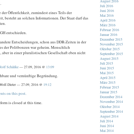
August 2016
.
Juli 2016
Juni 2016
e der Öffentlchkeit, zumindest eines Teils der
Mai 2016
it, besteht an solchen Informationen. Der Staat darf das
April 2016
ten.
März 2016
Februar 2016
BGH entschieden.
Januar 2016
Dezember 2015
andere Entscheidungen, schon aus DDR-Zeiten in der
November 2015
es der Politbonzen war geheim. Menschlich
Oktober 2015
, aber in einer pluralistischen Gesellschaft eben nicht
September 2015
August 2015
Juli 2015
Rolf Schälike
— 27.09, 2016 @
13:09
Juni 2015
Mai 2015
hbare und vernünftige Begründung.
April 2015
März 2015
Wolf-Dieter — 27.09, 2016 @
19:12
Februar 2015
Januar 2015
nts on this post.
Dezember 2014
November 2014
orm is closed at this time.
Oktober 2014
September 2014
August 2014
Juli 2014
Juni 2014
Mai 2014