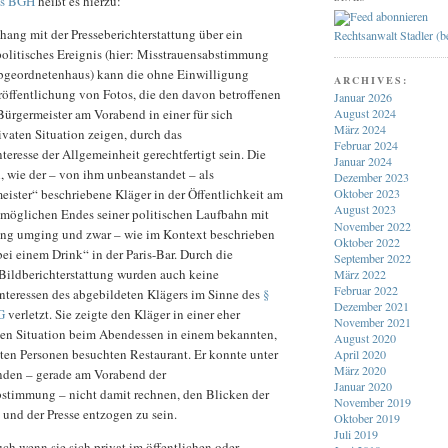
es BGH
heißt es hierzu:
ng mit der Presseberichterstattung über ein
Rechtsanwalt Stadler (
olitisches Ereignis (hier: Misstrauensabstimmung
bgeordnetenhaus) kann die ohne Einwilligung
ARCHIVES:
röffentlichung von Fotos, die den davon betroffenen
Januar 2026
ürgermeister am Vorabend in einer für sich
August 2024
März 2024
aten Situation zeigen, durch das
Februar 2024
teresse der Allgemeinheit gerechtfertigt sein. Die
Januar 2024
n, wie der – von ihm unbeanstandet – als
Dezember 2023
eister“ beschriebene Kläger in der Öffentlichkeit am
Oktober 2023
August 2023
möglichen Endes seiner politischen Laufbahn mit
November 2022
ung umging und zwar – wie im Kontext beschrieben
Oktober 2022
ei einem Drink“ in der Paris-Bar. Durch die
September 2022
Bildberichterstattung wurden auch keine
März 2022
Februar 2022
Interessen des abgebildeten Klägers im Sinne des
§
Dezember 2021
G
verletzt. Sie zeigte den Kläger in einer eher
November 2021
en Situation beim Abendessen in einem bekannten,
August 2020
en Personen besuchten Restaurant. Er konnte unter
April 2020
März 2020
nden – gerade am Vorabend der
Januar 2020
stimmung – nicht damit rechnen, den Blicken der
November 2019
 und der Presse entzogen zu sein.
Oktober 2019
Juli 2019
uch wenn sie sich privat im öffentlichen oder