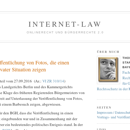
INTERNET-LAW
ONLINERECHT UND BÜRGERRECHTE 2.0
ÜBER MICH
THO
fentlichung von Fotos, die einen
STA
BAY
ivater Situation zeigen
Fach
Rech
teil vom 27.09.2016 (Az.:
VI ZR 310/14
)
für 
 Landgerichts Berlin und des Kammergerichts
Rechtsschutz in der
e Klage des früheren Regierenden Bürgermeisters von
eit auf Unterlassung der Veröffentlichung von Fotos,
ei einem Barbesuch zeigen, abgewiesen.
SEITEN
Impressum / Datenschu
ür den BGH, dass die Veröffentlichung in einen
Vortrags- und Veröffent
xt eingebunden war und in Zusammenhang mit der
ber ein bedeutendes politisches Ereignis stand. In der
LINKS