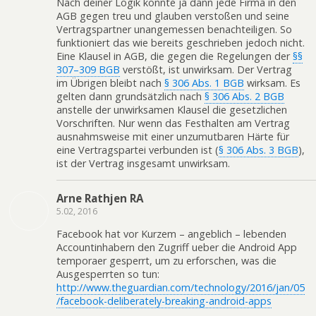
Nach deiner Logik könnte ja dann jede Firma in den
AGB gegen treu und glauben verstoßen und seine
Vertragspartner unangemessen benachteiligen. So
funktioniert das wie bereits geschrieben jedoch nicht.
Eine Klausel in AGB, die gegen die Regelungen der
§§
307–309 BGB
verstößt, ist unwirksam. Der Vertrag
im Übrigen bleibt nach
§ 306 Abs. 1 BGB
wirksam. Es
gelten dann grundsätzlich nach
§ 306 Abs. 2 BGB
anstelle der unwirksamen Klausel die gesetzlichen
Vorschriften. Nur wenn das Festhalten am Vertrag
ausnahmsweise mit einer unzumutbaren Härte für
eine Vertragspartei verbunden ist (
§ 306 Abs. 3 BGB
),
ist der Vertrag insgesamt unwirksam.
Arne Rathjen RA
5.02, 2016
Facebook hat vor Kurzem – angeblich – lebenden
Accountinhabern den Zugriff ueber die Android App
temporaer gesperrt, um zu erforschen, was die
Ausgesperrten so tun:
http://www.theguardian.com/technology/2016/jan/05
/facebook-deliberately-breaking-android-apps