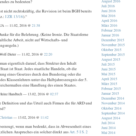
August 2016
gendes zu bedeuten?
Juli 2016
ist nicht rechtskräftig, die Revision ist beim BGH bereits
Juni 2016
Mai 2016
z.:
I ZR 13/16
).“
April 2016
März 2016
UA — 11.02, 2016 @
21:38
Februar 2016
nke für die Belehrung. (Keine Ironie. Die Staatsferne
Januar 2016
haltliche Arbeit, nicht auf Wirtschafts- und
Dezember 2015
November 2015
ngsregeln.)
Oktober 2015
Wolf-Dieter — 11.02, 2016 @
22:20
September 2015
August 2015
an eigentlich darauf, dass Struktur den Inhalt
Juli 2015
 Staat ist Staat. Jedes staatliche Handeln, ob die
Juni 2015
ung eines Gesetzes durch den Bundestag oder die
Mai 2015
April 2015
 des Klassenlehrers unter das Halbjahreszeugnis der 5.
März 2015
gleichermaßen eine Handlung des einen Staates.
Februar 2015
Januar 2015
Heinz Handtuch — 13.02, 2016 @
02:37
Dezember 2014
se Definition und das Urteil auch Firmen die für ARD und
November 2014
Oktober 2014
ind?
September 2014
Christian
— 13.02, 2016 @
11:42
August 2014
Juli 2014
überzeugt, wenn man bedenkt, dass in Abwesenheit eines
Juni 2014
tzlichen Anspruches ein solcher direkt aus
Art. 5 I S. 2
Mai 2014