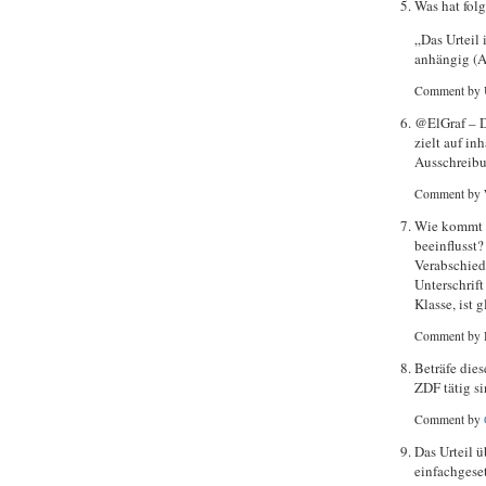
Was hat fol
„Das Urteil 
anhängig (A
Comment by 
@ElGraf – Da
zielt auf in
Ausschreibu
Comment by 
Wie kommt m
beeinflusst?
Verabschied
Unterschrift
Klasse, ist 
Comment by 
Beträfe die
ZDF tätig s
Comment by
Das Urteil 
einfachgese