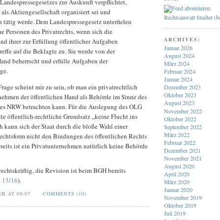
 Landespressegesetzes zur Auskunft verpflichtet,
als Aktiengesellschaft organisiert sei und
Rechtsanwalt Stadler (
ch tätig werde. Dem Landespressegesetz unterfielen
he Personen des Privatrechts, wenn sich die
ARCHIVES:
and ihrer zur Erfüllung öffentlicher Aufgaben
Januar 2026
reffe auf die Beklagte zu. Sie werde von der
August 2024
Hand beherrscht und erfülle Aufgaben der
März 2024
ge.
Februar 2024
Januar 2024
rage scheint mir zu sein, ob man ein privatrechtlich
Dezember 2023
Oktober 2023
rnehmen der öffentlichen Hand als Behörde im Sinne des
August 2023
zes NRW betrachten kann. Für die Auslegung des OLG
November 2022
te öffentlich-rechtliche Grundsatz „keine Flucht ins
Oktober 2022
h kann sich der Staat durch die bloße Wahl einer
September 2022
März 2022
Rechtsform nicht den Bindungen des öffentlichen Rechts
Februar 2022
seits ist ein Privatunternehmen natürlich keine Behörde
Dezember 2021
November 2021
August 2020
 rechtskräftig, die Revision ist beim BGH bereits
April 2020
R 13/16
).
März 2020
Januar 2020
ER AT 09:07
COMMENTS (10)
November 2019
Oktober 2019
Juli 2019