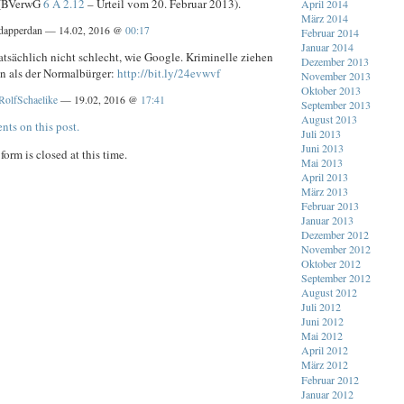
 (BVerwG
6 A 2.12
– Urteil vom 20. Februar 2013).
April 2014
März 2014
dapperdan — 14.02, 2016 @
00:17
Februar 2014
Januar 2014
tatsächlich nicht schlecht, wie Google. Kriminelle ziehen
Dezember 2013
n als der Normalbürger:
http://bit.ly/24evwvf
November 2013
Oktober 2013
RolfSchaelike
— 19.02, 2016 @
17:41
September 2013
August 2013
nts on this post.
Juli 2013
Juni 2013
orm is closed at this time.
Mai 2013
April 2013
März 2013
Februar 2013
Januar 2013
Dezember 2012
November 2012
Oktober 2012
September 2012
August 2012
Juli 2012
Juni 2012
Mai 2012
April 2012
März 2012
Februar 2012
Januar 2012