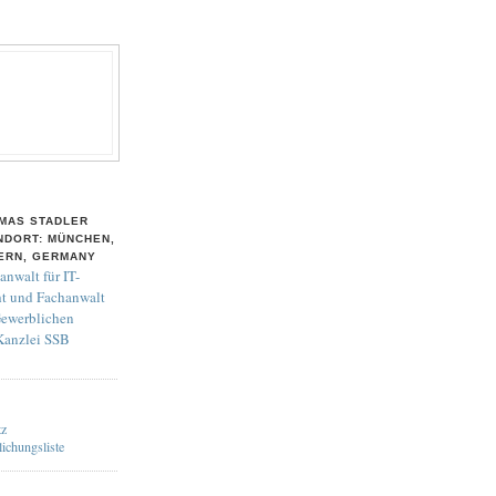
MAS STADLER
NDORT: MÜNCHEN,
ERN, GERMANY
anwalt für IT-
t und Fachanwalt
Gewerblichen
 Kanzlei SSB
tz
lichungsliste