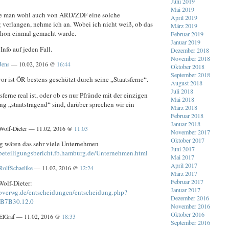
Juni 2019
Mai 2019
e man wohl auch von ARD/ZDF eine solche
April 2019
 verlangen, nehme ich an. Wobei ich nicht weiß, ob das
März 2019
schon einmal gemacht wurde.
Februar 2019
Januar 2019
 Info auf jeden Fall.
Dezember 2018
November 2018
Jens
— 10.02, 2016 @
16:44
Oktober 2018
September 2018
r ist ÖR bestens geschützt durch seine „Staatsferne“.
August 2018
Juli 2018
sferne real ist, oder ob es nur Pfründe mit der einzigen
Mai 2018
g „staatstragend“ sind, darüber sprechen wir ein
März 2018
Februar 2018
Januar 2018
Wolf-Dieter — 11.02, 2016 @
11:03
November 2017
Oktober 2017
 wären das sehr viele Unternehmen
Juni 2017
beteiligungsbericht.fb.hamburg.de/Unternehmen.html
Mai 2017
April 2017
RolfSchaelike
— 11.02, 2016 @
12:24
März 2017
Februar 2017
olf-Dieter:
Januar 2017
bverwg.de/entscheidungen/entscheidung.php?
Dezember 2016
B7B30.12.0
November 2016
Oktober 2016
ElGraf — 11.02, 2016 @
18:33
September 2016