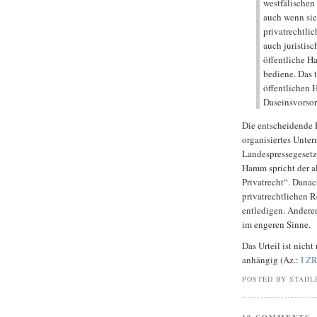
westfälischen
auch wenn sie 
privatrechtli
auch juristisc
öffentliche H
bediene. Das t
öffentlichen 
Daseinsvorsor
Die entscheidende F
organisiertes Unte
Landespressegeset
Hamm spricht der al
Privatrecht“. Danac
privatrechtlichen 
entledigen. Anderer
im engeren Sinne.
Das Urteil ist nicht
anhängig (Az.:
I Z
POSTED BY STADL
10 COMMENTS