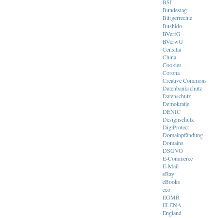
BSI
Bundestag
Bürgerrechte
Bushido
BVerfG
BVerwG
Censilia
China
Cookies
Corona
Creative Commons
Datenbankschutz
Datenschutz
Demokratie
DENIC
Designschutz
DigiProtect
Domainpfändung
Domains
DSGVO
E-Commerce
E-Mail
eBay
eBooks
eco
EGMR
ELENA
England