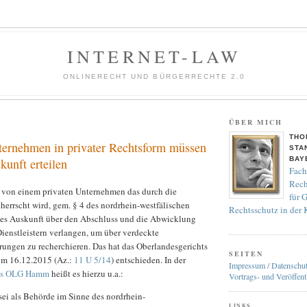
INTERNET-LAW
ONLINERECHT UND BÜRGERRECHTE 2.0
ÜBER MICH
THO
ternehmen in privater Rechtsform müssen
STA
BAY
kunft erteilen
Fach
Rech
n von einem privaten Unternehmen das durch die
für 
herrscht wird, gem. § 4 des nordrhein-westfälischen
Rechtsschutz in der
es Auskunft über den Abschluss und die Abwicklung
ienstleistern verlangen, um über verdeckte
ungen zu recherchieren. Das hat das Oberlandesgerichts
SEITEN
om 16.12.2015 (Az.:
11 U 5/14
) entschieden. In der
Impressum / Datenschu
des OLG Hamm
heißt es hierzu u.a.:
Vortrags- und Veröffent
sei als Behörde im Sinne des nordrhein-
LINKS