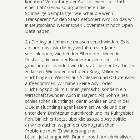
könnten? Vermutung der Absicht einer Tat statt
einer Tat? Genau so argumentieren die
Schmiergeldempfänger wie Schäuble wenn
Transparenz für den Staat gefordert wird, so das wir
in Deutschland weder Open Government noch Open
Data haben.
2.) Die Asylantenheime müssen verschwinden. Es ist
absurd, dass wir die Asylverfahren vier Jahre
verschleppen, wie bei den Eltern der kleinen in
Rostock, die von der Bundeskanzlerin seelisch
grausam misshandelt wurde, statt die Leute arbeiten
zu lassen. Wir haben nach dem Krieg Millionen
Flüchtlinge im Westen aus Schlesien und Ostpreussen
aufgenommen. Wir haben keine Asyl- oder
Flüchtlingspolitik mit ihnen gemacht, sondern ein
Wirtschaftswunder. Auch in Bayern. Als Sohn eines
schlesischen Flüchtlings, der in Schlesien und in der
DDR in Flüchtlingslager kaserniert wurde und der
unter dem Drahtzaun durchkroch und ins Ruhrgebiet
floh, bin ich entsetzt über die asoziale Asylpolitik:
a) wir brauchen wegen der demografischen
Probleme mehr Zuwanderung und
b) soll jetzt sogar Willi Brandt posthum kriminalisiert