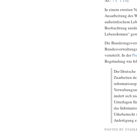
Az.:
7 C 1.14
).
In einem zweiten V
Ausarbeitung des W
außerirdischem Leb
Beobachtung unident
Lebensformen“ gew
Die Bundestagsverw
Bundesverwaltungsg
verurteilt. In der
Pr
Begründung wie fo
Der Deutsche 
Zuarbeiten de
informationsp
Verwaltungsau
ändert sich n
Unterlagen für
das Informati
Urheberrecht 
Anfertigung e
POSTED BY STADL