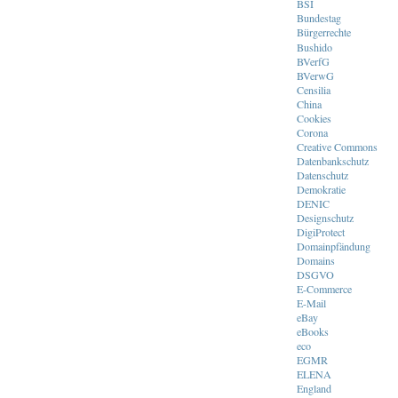
BSI
Bundestag
Bürgerrechte
Bushido
BVerfG
BVerwG
Censilia
China
Cookies
Corona
Creative Commons
Datenbankschutz
Datenschutz
Demokratie
DENIC
Designschutz
DigiProtect
Domainpfändung
Domains
DSGVO
E-Commerce
E-Mail
eBay
eBooks
eco
EGMR
ELENA
England