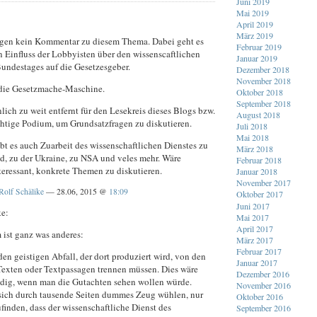
Juni 2019
Mai 2019
April 2019
März 2019
agen kein Kommentar zu diesem Thema. Dabei geht es
Februar 2019
 Einfluss der Lobbyisten über den wissenscaftlichen
Januar 2019
Bundestages auf die Gesetzesgeber.
Dezember 2018
November 2018
die Gesetzmache-Maschine.
Oktober 2018
September 2018
ich zu weit entfernt für den Lesekreis dieses Blogs bzw.
August 2018
ichtige Podium, um Grundsatzfragen zu diskutieren.
Juli 2018
Mai 2018
bt es auch Zuarbeit des wissenschaftlichen Dienstes zu
März 2018
d, zu der Ukraine, zu NSA und veles mehr. Wäre
Februar 2018
teressant, konkrete Themen zu diskutieren.
Januar 2018
November 2017
Rolf Schälike
— 28.06, 2015 @
18:09
Oktober 2017
Juni 2017
ke:
Mai 2017
April 2017
 ist ganz was anderes:
März 2017
Februar 2017
den geistigen Abfall, der dort produziert wird, von den
Januar 2017
Texten oder Textpassagen trennen müssen. Dies wäre
Dezember 2016
dig, wenn man die Gutachten sehen wollen würde.
November 2016
 sich durch tausende Seiten dummes Zeug wühlen, nur
Oktober 2016
inden, dass der wissenschaftliche Dienst des
September 2016