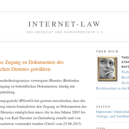
INTERNET-LAW
ONLINERECHT UND BÜRGERRECHTE 2.0
ÜBER MICH
THO
ss Zugang zu Dokumenten des
STA
BAY
ichen Dienstes gewähren
Fach
Rech
ionsfreiheitsgesetzes verweigern (Bundes-)Behörden
für 
Zugang zu behördlichen Dokumenten, häufig mit
Rechtsschutz in der
egründung.
ngsgericht (BVerwG) hat gestern entschieden, dass die
ung einem Journalisten den Zugang zu Dokumenten des
SEITEN
Impressum / Datenschu
 Dienstes ermöglichen muss, die in den Jahren 2003 bis
Vortrags- und Veröffent
ng von Karl-Theodor zu Guttenberg erstellt und von
ssertation verwendet wurden (Urteil vom 25.06.2015,
LINKS