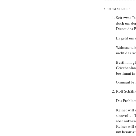
6 COMMENTS
Seit zwei T
doch um den
Dienst des 
Es geht um 
Wahrsacheinl
nicht das r
Bestimmt gi
Griechenlan
bestimmt in
Comment by
Rolf Schäli
Das Problem
Keiner will 
sinnvollen 
aber notwen
Keiner will
um herauszuf