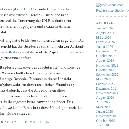
erfahren (Az.:
7 C 2.14
) wurde Einsicht in die
Rechtsanwalt Stadler (
issenschaftlichen Dienstes „Die Suche nach
en und die Umsetzung der UN-Resolution zur
ARCHIVES:
ifizierter Flugobjekte und extraterrestrischer
Januar 2026
ährt.
August 2024
März 2024
altung hatte beide Auskunftsersuchen abgelehnt. Das
Februar 2024
ericht hat die Bundesrepublik nunmehr zur Auskunft
Januar 2024
Dezember 2023
essemitteilung
wird der zentrale Aspekt der juristischen
Oktober 2023
lgt zusammengefasst:
August 2023
November 2022
Bundestag ist, soweit es um Gutachten und sonstige
Oktober 2022
r Wissenschaftlichen Dienste geht, eine
September 2022
flichtige Behörde. Er nimmt in dieser Hinsicht
März 2022
Februar 2022
fgaben wahr. An dieser rechtlichen Einordnung
Dezember 2021
ichts dadurch, dass die Abgeordneten diese
November 2021
 ihre parlamentarischen Tätigkeiten nutzen, auf die
August 2020
onsfreiheitsgesetz keine Anwendung findet. Das
April 2020
März 2020
steht weder der Einsicht in diese Unterlagen noch der
Januar 2020
iner Kopie entgegen.
November 2019
Oktober 2019
ER AT 09:21
COMMENTS (6)
Juli 2019