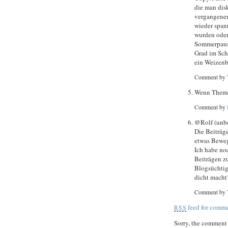
die man disk
vergangenen
wieder span
wurden oder
Sommerpause.
Grad im Sch
ein Weizenbi
Comment by 
Wenn Themen
Comment by
@Rolf (unb
Die Beiträge
etwas Bewegu
Ich habe no
Beiträgen zu
Blogsüchtig
dicht macht
Comment by 
feed for comme
RSS
Sorry, the comment f