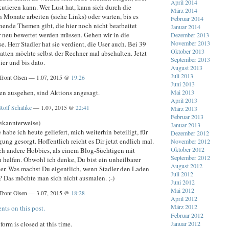
April 2014
utieren kann. Wer Lust hat, kann sich durch die
März 2014
 Monate arbeiten (siehe Links) oder warten, bis es
Februar 2014
nende Themen gibt, die hier noch nicht bearbeitet
Januar 2014
 neu bewertet werden müssen. Gehen wir in die
Dezember 2013
November 2013
 Herr Stadler hat sie verdient, die User auch. Bei 39
Oktober 2013
atten möchte selbst der Rechner mal abschalten. Jetzt
September 2013
er und bis dato.
August 2013
Juli 2013
Tront Olsen — 1.07, 2015 @
19:26
Juni 2013
Mai 2013
 ausgehen, sind Aktions angesagt.
April 2013
Rolf Schälike
— 1.07, 2015 @
22:41
März 2013
Februar 2013
ekannterweise)
Januar 2013
 habe ich heute geliefert, mich weiterhin beteiligt, für
Dezember 2012
ng gesorgt. Hoffentlich reicht es Dir jetzt endlich mal.
November 2012
Oktober 2012
ch andere Hobbies, als einem Blog-Süchtigen mit
September 2012
 helfen. Obwohl ich denke, Du bist ein unheilbarer
August 2012
er. Was machst Du eigentlich, wenn Stadler den Laden
Juli 2012
? Das möchte man sich nicht ausmalen. ;-)
Juni 2012
Mai 2012
Tront Olsen — 3.07, 2015 @
18:28
April 2012
März 2012
nts on this post.
Februar 2012
Januar 2012
orm is closed at this time.