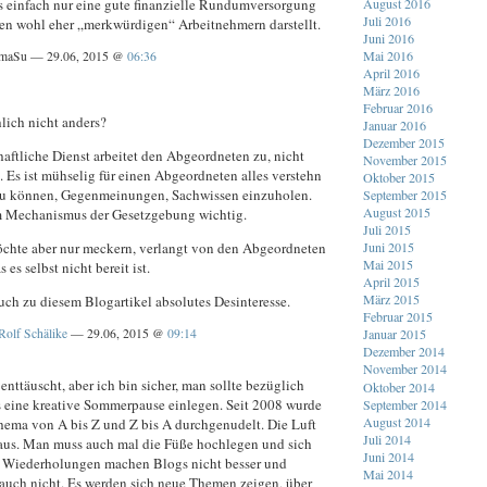
August 2016
 einfach nur eine gute finanzielle Rundumversorgung
Juli 2016
en wohl eher „merkwürdigen“ Arbeitnehmern darstellt.
Juni 2016
Mai 2016
maSu — 29.06, 2015 @
06:36
April 2016
März 2016
Februar 2016
chlich nicht anders?
Januar 2016
Dezember 2015
aftliche Dienst arbeitet den Abgeordneten zu, nicht
November 2015
n. Es ist mühselig für einen Abgeordneten alles verstehn
Oktober 2015
zu können, Gegenmeinungen, Sachwissen einzuholen.
September 2015
August 2015
 Mechanismus der Gesetzgebung wichtig.
Juli 2015
Juni 2015
chte aber nur meckern, verlangt von den Abgeordneten
Mai 2015
 es selbst nicht bereit ist.
April 2015
März 2015
ch zu diesem Blogartikel absolutes Desinteresse.
Februar 2015
Rolf Schälike
— 29.06, 2015 @
09:14
Januar 2015
Dezember 2014
November 2014
 enttäuscht, aber ich bin sicher, man sollte bezüglich
Oktober 2014
s eine kreative Sommerpause einlegen. Seit 2008 wurde
September 2014
August 2014
Thema von A bis Z und Z bis A durchgenudelt. Die Luft
Juli 2014
 raus. Man muss auch mal die Füße hochlegen und sich
Juni 2014
 Wiederholungen machen Blogs nicht besser und
Mai 2014
auch nicht. Es werden sich neue Themen zeigen, über