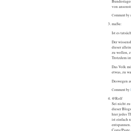
Bundestages
von ansonst
Comment by 
maSu:
Ist es tatsä
Der wissensh
dieser allei
zu wollen, 
Trotzdem im
Das Volk mö
etwas, zu was
Deswegen au
Comment by
@Rolf
Sei nicht zu
dieser Blog
hier jedes 
ist einfach
entspannen.
Copy/Paste 