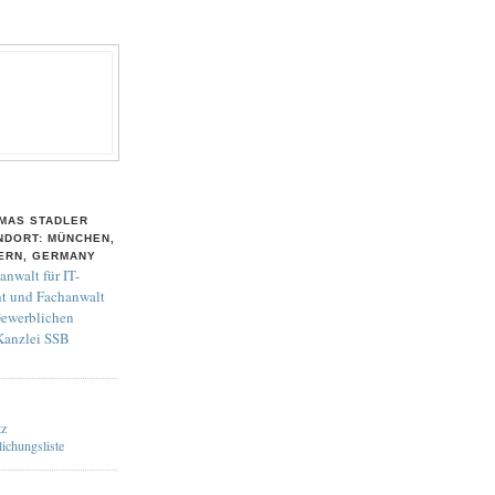
MAS STADLER
NDORT: MÜNCHEN,
ERN, GERMANY
anwalt für IT-
t und Fachanwalt
Gewerblichen
 Kanzlei SSB
tz
lichungsliste