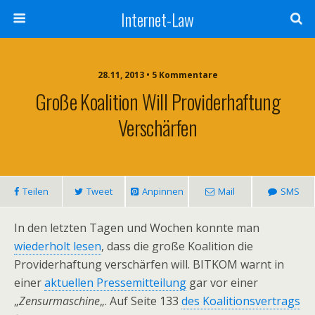
Internet-Law
28.11, 2013 • 5 Kommentare
Große Koalition Will Providerhaftung
Verschärfen
Teilen
Tweet
Anpinnen
Mail
SMS
In den letzten Tagen und Wochen konnte man
wiederholt lesen
, dass die große Koalition die
Providerhaftung verschärfen will. BITKOM warnt in
einer
aktuellen Pressemitteilung
gar vor einer
„
Zensurmaschine
„. Auf Seite 133
des Koalitionsvertrags