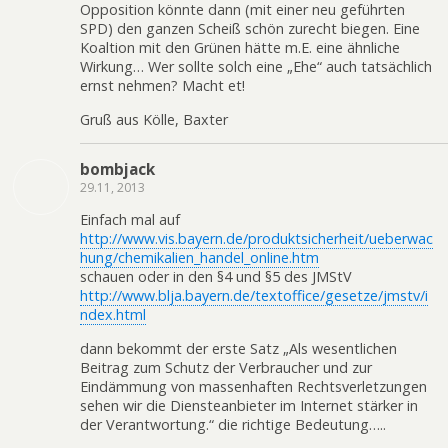
Opposition könnte dann (mit einer neu geführten
SPD) den ganzen Scheiß schön zurecht biegen. Eine
Koaltion mit den Grünen hätte m.E. eine ähnliche
Wirkung… Wer sollte solch eine „Ehe“ auch tatsächlich
ernst nehmen? Macht et!
Gruß aus Kölle, Baxter
bombjack
29.11, 2013
Einfach mal auf
http://www.vis.bayern.de/produktsicherheit/ueberwac
hung/chemikalien_handel_online.htm
schauen oder in den §4 und §5 des JMStV
http://www.blja.bayern.de/textoffice/gesetze/jmstv/i
ndex.html
dann bekommt der erste Satz „Als wesentlichen
Beitrag zum Schutz der Verbraucher und zur
Eindämmung von massenhaften Rechtsverletzungen
sehen wir die Diensteanbieter im Internet stärker in
der Verantwortung.“ die richtige Bedeutung…..