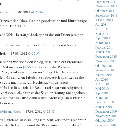
Dezember 2011
t.
November 2011
Oktober 2011
Stadler
— 17.09, 2012 @
22:26
September 2011
August 2011
skizziert den Islam als eine gewalttätige und blutrünstige
Juli 2011
d die Hauptfigur…“
Juni 2011
Mai 2011
sche Welt“ bestätigt doch genau das mit Ihrem jetzigen
April 2011
März 2011
 nicht warum die sich so leicht provozieren lassen.
Februar 2011
Januar 2011
Troll — 17.09, 2012 @
22:37
Dezember 2010
November 2010
n haben wir doch den Beleg, dass Putin ein luenreiner
Oktober 2010
t. Mit unserem
§166 StGB
sind ja die Russen
September 2010
Pussy Riot einzulochen im Gulag. Der Demokratie
August 2010
em öffentlichen Frieden zuliebe. Auch „das Leben des
Juli 2010
e heute nach unserem Rechtsruck nicht mehr
Juni 2010
. Und so lässt sich der Rechtsruckstaat von religiösen
Mai 2010
vorführen, als hätte es die Säkularisierung nie gegeben.
April 2010
he ich, warum Bush damals der „Kreuzzug“ raus rutschte.
März 2010
Februar 2010
 Demokraten.
Januar 2010
Dezember 2009
Wolfgang Ksoll
— 17.09, 2012 @
22:47
November 2009
ren auch so, dass sie langsam kein Verständnis mehr für
Oktober 2009
se der Religionen und die Reaktionen drauf haben?
September 2009