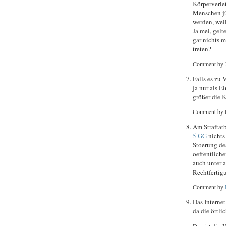
Körperverlet
Menschen jü
werden, weil
Ja mei, gel
gar nichts 
treten?
Comment by 
Falls es zu
ja nur als E
größer die K
Comment by 
Am Straftat
5 GG
nichts
Stoerung de
oeffentlich
auch unter 
Rechtfertig
Comment by
Das Internet
da die örtli