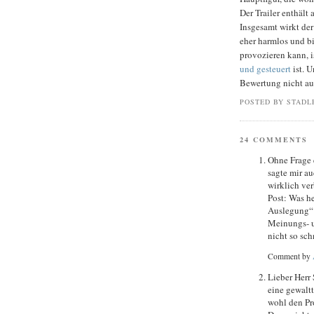
Der Trailer enthäl
Insgesamt wirkt de
eher harmlos und b
provozieren kann, i
und gesteuert
ist. 
Bewertung nicht au
POSTED BY STADL
24 COMMENTS
Ohne Frage 
sagte mir a
wirklich ver
Post: Was h
Auslegung“? 
Meinungs- u
nicht so sch
Comment by
Lieber Herr 
eine gewaltt
wohl den Pro