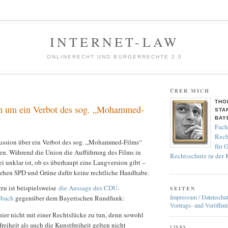
INTERNET-LAW
ONLINERECHT UND BÜRGERRECHTE 2.0
ÜBER MICH
THO
n um ein Verbot des sog. „Mohammed-
STA
BAY
Fach
Rech
kussion über ein Verbot des sog. „Mohammed-Films“
für 
ten. Während die Union die Aufführung des Films in
Rechtsschutz in der
 unklar ist, ob es überhaupt eine Langversion gibt –
sehen SPD und Grüne dafür keine rechtliche Handhabe.
zu ist beispielsweise
die Aussage des CDU-
SEITEN
Impressum / Datenschu
sbach
gegenüber dem Bayerischen Rundfunk:
Vortrags- und Veröffent
hier nicht mit einer Rechtslücke zu tun, denn sowohl
eiheit als auch die Kunstfreiheit gelten nicht
LINKS