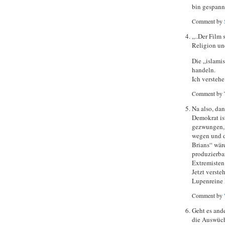
bin gespann
Comment by
„..Der Film 
Religion un
Die „islami
handeln.
Ich verstehe
Comment by 
Na also, dan
Demokrat is
gezwungen, 
wegen und d
Brians“ wär
produzierbar
Extremisten 
Jetzt verste
Lupenreine
Comment by
Geht es ande
die Auswüch