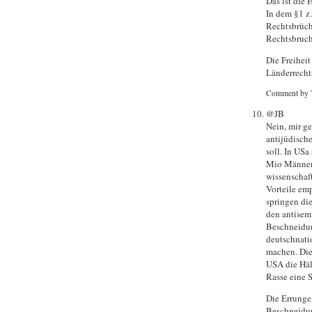
Das ist die 
In dem §1 z.b
Rechtsbrüch
Rechtsbruch 
Die Freiheit
Länderrecht
Comment by 
@JB
Nein, mir ge
antijüdisch
soll. In USa
Mio Männer.
wissenschaf
Vorteile em
springen di
den antisem
Beschneidun
deutschnati
machen. Die
USA die Häl
Rasse eine 
Die Errunge
Beschneidun