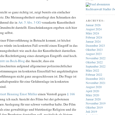
Rechtsanwalt Stadler (
icht so ganz richtig ist, zeigt bereits ein einfacher
etz. Die Meinungsfreiheit unterliegt den Schranken des
ARCHIVES:
ährend die in
Art. 5 Abs. 3 GG
verankerte Kunstfreiheit
Januar 2026
Grundrecht darstellt. Einschränkungen ergeben sich hier
August 2024
ng selbst.
März 2024
Februar 2024
einer Filmvorführung in Betracht kommt, ist höchst
Januar 2024
ies würde im konkreten Fall sowohl einen Eingriff in das
Dezember 2023
Oktober 2023
ungsfreiheit wie auch das der Kunstfreiheit darstellen.
August 2023
die Rechtfertigung eines derartigen Eingriffs sind hoch.
November 2022
tritt im Beck-Blog
die Ansicht, dass ein
Oktober 2022
Einschreiten aufgrund allgemeiner polizeirechtlicher
September 2022
März 2022
stimmungen im konkreten Einzelfall bei angekündigten
Februar 2022
rführungen nicht ganz ausgeschlossen ist. Die Frage ist
Dezember 2021
Anhaltspunkte für eine Gefahrenlage im konkreten
November 2021
sind.
August 2020
April 2020
tiert Henning Ernst Müller
einen Verstoß gegen
§ 166
März 2020
hung ich nach Ansicht des Films bei der gebotenen
Januar 2020
November 2019
n Auslegung für nur schwer vertretbar halte. Der Film
Oktober 2019
 als eine gewalttätige und blutrünstige Religion und die
Juli 2019
 den Propheten darstellen soll, zusätzlich als lüstern.