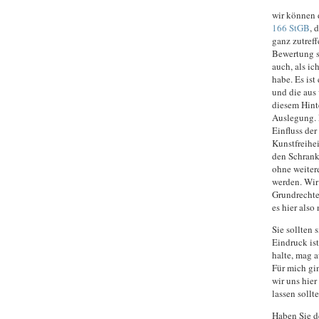
wir können 
166 StGB
, 
ganz zutreff
Bewertung s
auch, als i
habe. Es ist
und die aus 
diesem Hinte
Auslegung. 
Einfluss der
Kunstfreihei
den Schrank
ohne weiter
werden. Wir
Grundrechte
es hier also
Sie sollten
Eindruck ist
halte, mag a
Für mich gin
wir uns hie
lassen sollte
Haben Sie d