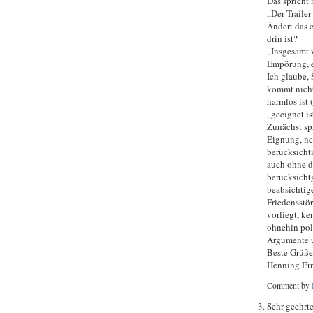
Das spricht
„Der Traile
Ändert das 
drin ist?
„Insgesamt w
Empörung, e
Ich glaube, 
kommt nicht
harmlos ist 
„geeignet is
Zunächst spr
Eignung, nch
berücksicht
auch ohne d
berücksicht
beabsichtig
Friedensstör
vorliegt, ke
ohnehin poli
Argumente ü
Beste Grüße
Henning Ern
Comment by
Sehr geehrte