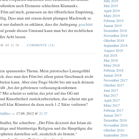
Juni 2019
t außerdem auch Elemente schlechten Klamauks.
Mai 2019
April 2019
r Film auf mich, gemessen an der öffentlichen Empörung,
März 2019
illig. Dass man mit einem derart plumpen Machwerk so
Februar 2019
st nur dadurch zu erklären, dass die Aufregung
geschürt
Januar 2019
Und gerade diesen Umstand kann man bei der rechtlichen
Dezember 2018
November 2018
ßer Acht lassen.
Oktober 2018
ER AT 21:28
COMMENTS (24)
September 2018
August 2018
Juli 2018
Mai 2018
März 2018
Februar 2018
ein spannendes Thema. Mein juristisches Laiengefühl
Januar 2018
uch, dass man den Film bei allem guten Geschmack nicht
November 2017
bieten kann. Aber eine Frage bleibt bei mir nach deinem
Oktober 2017
eißt „bei der gebotenen verfassungskonformen
Juni 2017
Mir scheint es unklar, das jetzt auf das GG mit
Mai 2017
nd Kunstfreiheit zurückzubeziehen, das scheint mir gar
April 2017
nell klar. Könntest du dazu noch 1-2 Sätze verlieren?
März 2017
Februar 2017
Addliss
— 17.09, 2012 @
21:37
Januar 2017
Dezember 2016
Stadler, Sie schreiben: „Der Film skizziert den Islam als
November 2016
ätige und blutrünstige Religion und die Hauptfigur, die
Oktober 2016
pheten darstellen soll, zusätzlich als lüstern.“
September 2016