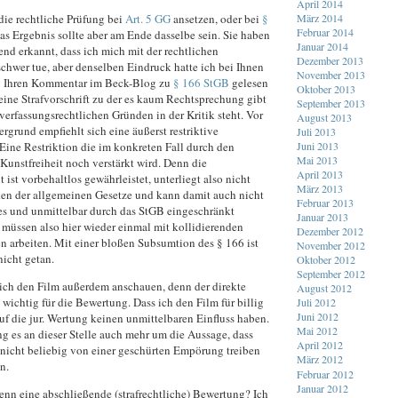
April 2014
März 2014
die rechtliche Prüfung bei
Art. 5 GG
ansetzen, oder bei
§
Februar 2014
das Ergebnis sollte aber am Ende dasselbe sein. Sie haben
Januar 2014
end erkannt, dass ich mich mit der rechtlichen
Dezember 2013
chwer tue, aber denselben Eindruck hatte ich bei Ihnen
November 2013
ch Ihren Kommentar im Beck-Blog zu
§ 166 StGB
gelesen
Oktober 2013
 eine Strafvorschrift zu der es kaum Rechtsprechung gibt
September 2013
verfassungsrechtlichen Gründen in der Kritik steht. Vor
August 2013
rgrund empfiehlt sich eine äußerst restriktive
Juli 2013
Juni 2013
Eine Restriktion die im konkreten Fall durch den
Mai 2013
 Kunstfreiheit noch verstärkt wird. Denn die
April 2013
t ist vorbehaltlos gewährleistet, unterliegt also nicht
März 2013
en der allgemeinen Gesetze und kann damit auch nicht
Februar 2013
es und unmittelbar durch das StGB eingeschränkt
Januar 2013
 müssen also hier wieder einmal mit kollidierenden
Dezember 2012
n arbeiten. Mit einer bloßen Subsumtion des § 166 ist
November 2012
 nicht getan.
Oktober 2012
September 2012
 sich den Film außerdem anschauen, denn der direkte
August 2012
 wichtig für die Bewertung. Dass ich den Film für billig
Juli 2012
Juni 2012
uf die jur. Wertung keinen unmittelbaren Einfluss haben.
Mai 2012
g es an dieser Stelle auch mehr um die Aussage, dass
April 2012
r nicht beliebig von einer geschürten Empörung treiben
März 2012
n.
Februar 2012
Januar 2012
enn eine abschließende (strafrechtliche) Bewertung? Ich