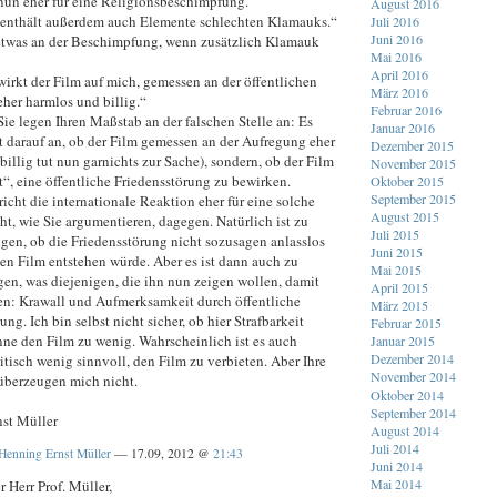
 nun eher für eine Religionsbeschimpfung.
August 2016
r enthält außerdem auch Elemente schlechten Klamauks.“
Juli 2016
Juni 2016
etwas an der Beschimpfung, wenn zusätzlich Klamauk
Mai 2016
April 2016
irkt der Film auf mich, gemessen an der öffentlichen
März 2016
her harmlos und billig.“
Februar 2016
Sie legen Ihren Maßstab an der falschen Stelle an: Es
Januar 2016
 darauf an, ob der Film gemessen an der Aufregung eher
Dezember 2015
(billig tut nun garnichts zur Sache), sondern, ob der Film
November 2015
t“, eine öffentliche Friedensstörung zu bewirken.
Oktober 2015
September 2015
icht die internationale Reaktion eher für eine solche
August 2015
t, wie Sie argumentieren, dagegen. Natürlich ist zu
Juli 2015
igen, ob die Friedensstörung nicht sozusagen anlasslos
Juni 2015
en Film entstehen würde. Aber es ist dann auch zu
Mai 2015
gen, was diejenigen, die ihn nun zeigen wollen, damit
April 2015
en: Krawall und Aufmerksamkeit durch öffentliche
März 2015
ung. Ich bin selbst nicht sicher, ob hier Strafbarkeit
Februar 2015
nne den Film zu wenig. Wahrscheinlich ist es auch
Januar 2015
Dezember 2014
tisch wenig sinnvoll, den Film zu verbieten. Aber Ihre
November 2014
berzeugen mich nicht.
Oktober 2014
September 2014
st Müller
August 2014
Juli 2014
Henning Ernst Müller
— 17.09, 2012 @
21:43
Juni 2014
Mai 2014
r Herr Prof. Müller,