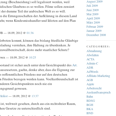
August 2009
zung (Beschneidung) soll legalisiert werden, weil
Juli 2009
dischen Glaubens es so wollen. Filme sollen zensiert
Juni 2009
 der dumme Teil der arabischen Welt es so will.
Mai 2009
ten die Errungenschaften der Aufklärung in diesem Land
April 2009
mehr, wenn Kindesmisshandler und Idioten auf den Plan
März 2009
Februar 2009
Januar 2009
JB — 18.09, 2012 @
01:36
Dezember 2008
 Verboten kommt, können das bislang friedliche Gläubige
inladung verstehen, ihre Haltung zu überdenken. Je
CATEGORIES:
rawallbereitschaft, desto mehr staatlicher Schutz?
Abmahnung
Abofallen
twex — 18.09, 2012 @
10:25
ACTA
Admin-C
bestand ist sicher auch unter dem Gesichtspunkt des
Art.
ADR
 auszusetzen, gaehn, denke aber, dass die Eignung zur
AdWords
s oeffenmtlichen Friedens nur auf den deutschen
Affiliate-Marketing
en Frieden bezogen werden kann. Voelkerfreundschaft ist
AGB
anderen Gesichtspunkten noch nie ein
Apple
ungsgrund gewesen.
Arbeitsrecht
Auskunftsanspruch
Heikor
— 18.09, 2012 @
13:37
Bahn
BDSG
 ist, weltweit gesehen, durch aus ein rechtsfreier Raum,
BGH
chen Gesetze zu unterschiedlich sind.
BKA
BND