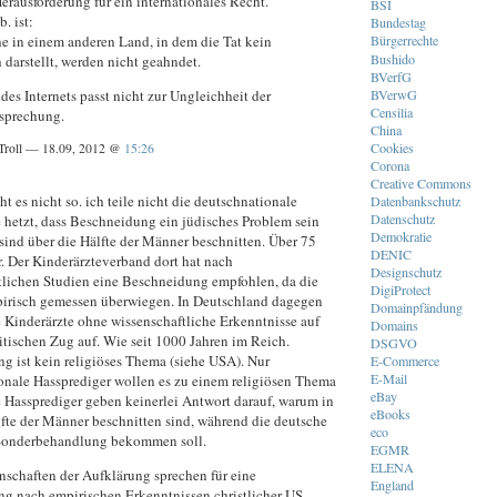
Herausforderung für ein internationales Recht.
BSI
. ist:
Bundestag
e in einem anderen Land, in dem die Tat kein
Bürgerrechte
Bushido
darstellt, werden nicht geahndet.
BVerfG
BVerwG
 des Internets passt nicht zur Ungleichheit der
Censilia
sprechung.
China
Cookies
Troll — 18.09, 2012 @
15:26
Corona
Creative Commons
ht es nicht so. ich teile nicht die deutschnationale
Datenbankschutz
Datenschutz
e hetzt, dass Beschneidung ein jüdisches Problem sein
Demokratie
 sind über die Hälfte der Männer beschnitten. Über 75
DENIC
 Der Kinderärzteverband dort hat nach
Designschutz
tlichen Studien eine Beschneidung empfohlen, da die
DigiProtect
pirisch gemessen überwiegen. In Deutschland dagegen
Domainpfändung
e Kinderärzte ohne wissenschaftliche Erkenntnisse auf
Domains
itischen Zug auf. Wie seit 1000 Jahren im Reich.
DSGVO
g ist kein religiöses Thema (siehe USA). Nur
E-Commerce
E-Mail
onale Hassprediger wollen es zu einem religiösen Thema
eBay
 Hassprediger geben keinerlei Antwort darauf, warum in
eBooks
fte der Männer beschnitten sind, während die deutsche
eco
Sonderbehandlung bekommen soll.
EGMR
ELENA
nschaften der Aufklärung sprechen für eine
England
g nach empirischen Erkenntnissen christlicher US-