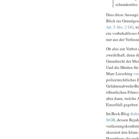
schrankenlos.
Dass diese Aussage n
Blick ins Grundges
Art. 5 Abs. 2 GG
, w
ein vorbehaltloses 
nur aus der Verfassu
Ob also ein Verbot 
zweifelhaft, denn d
Grundrecht der Mein
Und die Hürden für 
Marc Liesching
ver
polizeirechtliches 
Gefahrenabwehr-Be
öffentlichen Filmvo
aber dann, welche 
Einzelfall gegeben 
Im Beck-Blog
disku
StGB
, dessen Beja
verfassungskonforme
skizziert den Islam
Hauptfigur, die wohl