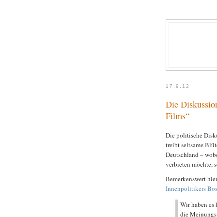
17.9.12
Die Diskussio
Films“
Die politische Dis
treibt seltsame Blü
Deutschland – wobei
verbieten möchte, 
Bemerkenswert hier
Innenpolitikers Bo
Wir haben es 
die Meinungsfr