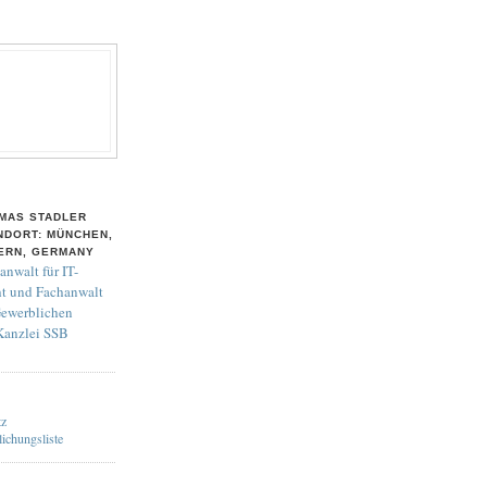
MAS STADLER
NDORT: MÜNCHEN,
ERN, GERMANY
anwalt für IT-
t und Fachanwalt
Gewerblichen
 Kanzlei SSB
tz
lichungsliste