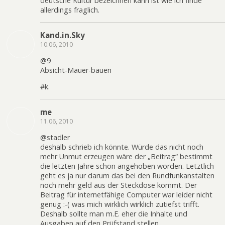
deutsche Kultur bezeichnen kann ist wie ich finde
allerdings fraglich.
Kand.in.Sky
10.06, 2010
@9
Absicht-Mauer-bauen
#k.
me
11.06, 2010
@stadler
deshalb schrieb ich könnte. Würde das nicht noch
mehr Unmut erzeugen wäre der „Beitrag“ bestimmt
die letzten Jahre schon angehoben worden. Letztlich
geht es ja nur darum das bei den Rundfunkanstalten
noch mehr geld aus der Steckdose kommt. Der
Beitrag für internetfähige Computer war leider nicht
genug :-( was mich wirklich wirklich zutiefst trifft.
Deshalb sollte man m.E. eher die Inhalte und
Ausgaben auf den Prüfstand stellen.