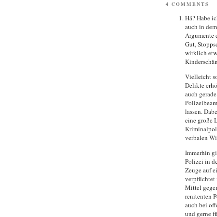
4 COMMENTS
Hä? Habe ich
auch in dem
Argumente 
Gut, Stoppsc
wirklich et
Kinderschän
Vielleicht s
Delikte erhö
auch gerade
Polizeibeam
lassen. Dabe
eine große 
Kriminalpol
verbalen Wi
Immerhin gi
Polizei in d
Zeuge auf e
verpflichte
Mittel gege
renitenten 
auch bei of
und gerne fü