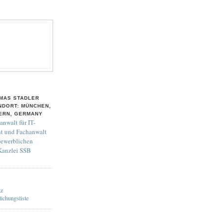
MAS STADLER
NDORT: MÜNCHEN,
ERN, GERMANY
anwalt für IT-
t und Fachanwalt
Gewerblichen
 Kanzlei SSB
tz
lichungsliste