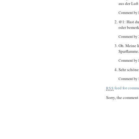
aus der Luft
Comment by 
@1: Hast du 
oder bemerk
Comment by 
Oh. Meine I
Sparflamme. 
Comment by 
Sehr schön
Comment by
feed for comme
RSS
Sorry, the comment f