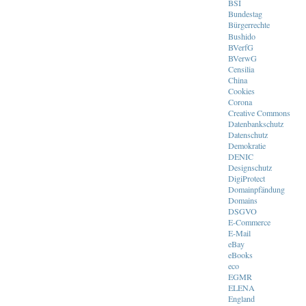
BSI
Bundestag
Bürgerrechte
Bushido
BVerfG
BVerwG
Censilia
China
Cookies
Corona
Creative Commons
Datenbankschutz
Datenschutz
Demokratie
DENIC
Designschutz
DigiProtect
Domainpfändung
Domains
DSGVO
E-Commerce
E-Mail
eBay
eBooks
eco
EGMR
ELENA
England