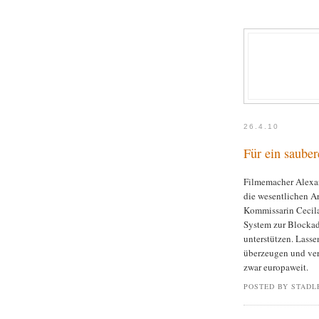
26.4.10
Für ein sauber
Filmemacher Alexa
die wesentlichen A
Kommissarin Cecila
System zur Blockad
unterstützen. Lass
überzeugen und ver
zwar europaweit.
POSTED BY STADL