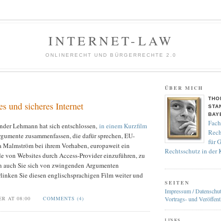
INTERNET-LAW
ONLINERECHT UND BÜRGERRECHTE 2.0
ÜBER MICH
THO
es und sicheres Internet
STA
BAY
Fach
nder Lehmann hat sich entschlossen,
in einem Kurzfilm
Rech
rgumente zusammenfassen, die dafür sprechen, EU-
für 
 Malmström bei ihrem Vorhaben, europaweit ein
Rechtsschutz in der
e von Websites durch Access-Provider einzuführen, zu
en auch Sie sich von zwingenden Argumenten
linken Sie diesen englischsprachigen Film weiter und
SEITEN
Impressum / Datenschu
ER AT 08:00
COMMENTS (4)
Vortrags- und Veröffent
LINKS