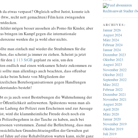
Rechtsanwalt Stadler (
 da etwas verpasst? Obgleich selbst Jurist, konnte ich
 (btw., recht nett gemachten) Film kein zwingenden
entdecken.
ARCHIVES:
hilder mögen besser aussehen als Porno für Kinder, aber
Januar 2026
was bringen im Kampf gegen die internationale
August 2024
derszene werden die ja wohl eher nichts.
März 2024
Februar 2024
ollte man einfach mal wieder die Strafrahmen für die
Januar 2024
hen, das scheint ja immer zu ziehen. Scheint ja jetzt
Dezember 2023
 für den
§ 113 StGB
geplant zu sein, um den
Oktober 2023
August 2023
ten endlich mal einen wirksamen Schutz zukommen zu
November 2022
i sollte man allerdings auch beachten, dass offenbar
Oktober 2022
Lücke beim Schutz von Mitgliedern der
September 2022
izeilichen Berufsorganisationen gegen Handlungen
März 2022
derstandes besteht!
Februar 2022
Dezember 2021
bt es ja auch sonst Bestrebungen die Wahrnehmung der
November 2021
er Öffentlichkeit aufzuwerten. Spätestens wenn man als
August 2020
ine Ladung der Polizei zum Erscheinen und zur Aussage
April 2020
t ist, wird die klammheimliche Freude doch noch ein
März 2020
Januar 2020
n Polizeibegehren in der Tasche zu haben, auch bei
November 2019
Personen verstummen. Zumal die Befürchtung, dass man
Oktober 2019
fensichtlichen Grundrechtseingriffen der Gewalten gut
Juli 2019
nf Jahre auf eine Rehabilitation warten kann, nicht ganz