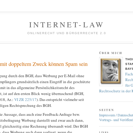
INTERNET-LAW
ONLINERECHT UND BÜRGERRECHTE 2.0
ÜBER MICH
THO
 mit doppeltem Zweck können Spam sein
STA
BAY
Fach
igung durch den BGH, dass Werbung per E-Mail ohne
Rech
pfängers grundsätzlich einen Eingriff in die geschützte
für 
mit in das allgemeine Persönlichkeitsrecht des
Rechtsschutz in der
t, ist auf den ersten Blick wenig überraschend (BGH,
018, Az.:
VI ZR 225/17
). Das entspricht vielmehr seit
ändigen Rechtsprechung des BGH.
SEITEN
die Aussage, dass auch eine Feedback-Anfrage bzw.
Impressum / Datenschu
Vortrags- und Veröffent
tsbefragung Werbung darstellt und zwar auch dann,
l gleichzeitig eine Rechnung übersandt wird. Der BGH
h, dass Werbung auch dann vorliegt, wenn die
LINKS