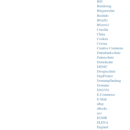
BSI
Bundestag
Bürgerrechte
Bushido
BVerfG
BVerwG
Censilia
China
Cookies
Corona
Creative Commons
Datenbankschutz
Datenschutz
Demokratie
DENIC
Designschutz
DigiProtect
Domainpfändung
Domains
DSGVO
E-Commerce
E-Mail
eBay
eBooks
eco
EGMR
ELENA
England