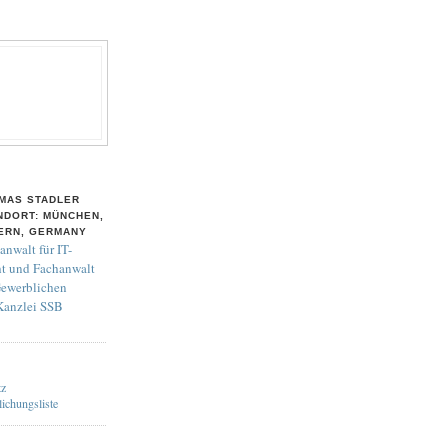
MAS STADLER
NDORT: MÜNCHEN,
ERN, GERMANY
anwalt für IT-
t und Fachanwalt
Gewerblichen
 Kanzlei SSB
tz
lichungsliste