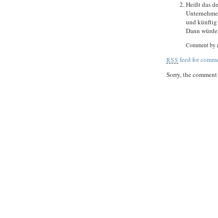
Heißt das d
Unternehmen
und künftig
Dann würde 
Comment by 
feed for comme
RSS
Sorry, the comment f