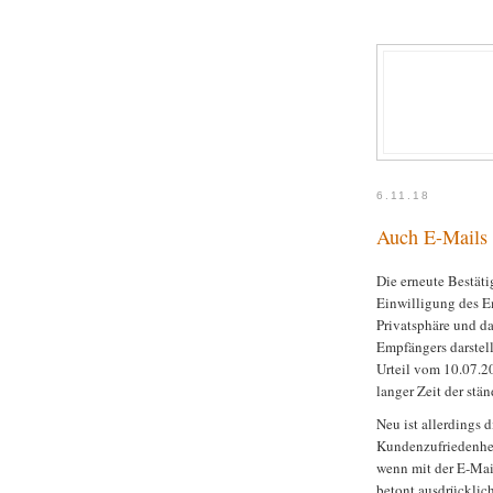
6.11.18
Auch E-Mails
Die erneute Bestät
Einwilligung des Em
Privatsphäre und da
Empfängers darstell
Urteil vom 10.07.2
langer Zeit der st
Neu ist allerdings 
Kundenzufriedenhei
wenn mit der E-Mai
betont ausdrücklic