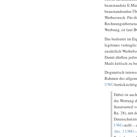
beanstandete E-Mai
beanstandenden Üb
Werbezweck. Für di
Rechnungsübersend
Werbung, ist laut 
Das bedeutet im Erg
legitimes vertragli
zusätzlich Werbebo
Damit dürften jedw
Mails kritisch zu b
Dogmatisch interes
Rahmen des allgeme
UWG
berücksichtig
Dabei ist auc
die Wertung 
Senatsurteil 
Rn. 28), mit d
Datenschutzri
UWG
stellt 
Abs. 3 UWG
–