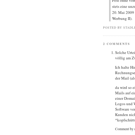
Post ohne vor
stets eine un
20. Mai 2009
Werbung II).
POSTED BY STADL
2 COMMENTS
Solche Urte
völlig am Z
Ich halte H
Rechnungsem
der Mail (al
da wird so e
Mails auf ei
einer Domai
Logos und 
Software ve
Kunden nicht
*kopfschütt
Comment by 