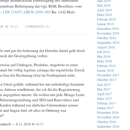
herige ausdrückliche Einwilligung des Adressaten
Juni 2019
Mai 2019
zumutbare Belästigung dar (vgl. BGH, Beschluss vom
April 2019
 –
I ZR 218/07
,
GRUR 2009, 980
Rn. 14-E-Mail-
März 2019
Februar 2019
Januar 2019
ER AT 19:13
COMMENTS (2)
Dezember 2018
November 2018
Oktober 2018
September 2018
August 2018
ile und gar die befassung der Gerichte damit geht doch
Juli 2018
weck der Gesetzgebung vorbei.
Mai 2018
März 2018
inweise auf Umfragen, Produkte, Angebote in einer
Februar 2018
ail für völlig legitim, solange der eigentliche Zweck
Januar 2018
so hier die Rechnung) klar im Vordergrund steht.
November 2017
Oktober 2017
in Urteil gefällt, während bei mir unbehelligt hunderte
Juni 2017
Mai 2017
ne Adresse reinflattern, die ich für die Registrierung
April 2017
n angegeben musste. Da wollen mir jede Menge Leute
März 2017
Webseitengestaltung und SEO und Kurzvideos und
Februar 2017
rkaufen während ein ehrlicher Unternehmer seinen
Januar 2017
 mal fragen darf, ob alles in Ordnung war.
Dezember 2016
el*
November 2016
Oktober 2016
mattiscb — 8.11, 2018 @
08:52
September 2016