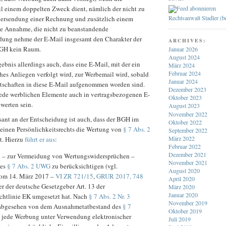
l einem doppelten Zweck dient, nämlich der nicht zu
Rechtsanwalt Stadler (
ersendung einer Rechnung und zusätzlich einem
e Annahme, die nicht zu beanstandende
ung nehme der E-Mail insgesamt den Charakter der
ARCHIVES:
BGH kein Raum.
Januar 2026
August 2024
ebnis allerdings auch, dass eine E-Mail, mit der ein
März 2024
Februar 2024
ches Anliegen verfolgt wird, zur Werbemail wird, sobald
Januar 2024
tschaften in diese E-Mail aufgenommen worden sind.
Dezember 2023
ede werblichen Elemente auch in vertragsbezogenen E-
Oktober 2023
ewerten sein.
August 2023
November 2022
sant an der Entscheidung ist auch, dass der BGH im
Oktober 2022
inen Persönlichkeitsrechts die Wertung von
§ 7 Abs. 2
September 2022
März 2022
t. Hierzu
führt er aus
:
Februar 2022
Dezember 2021
h – zur Vermeidung von Wertungswidersprüchen –
November 2021
des
§ 7 Abs. 2 UWG
zu berücksichtigen (vgl.
August 2020
vom 14. März 2017 –
VI ZR 721/15
,
GRUR 2017, 748
April 2020
er der deutsche Gesetzgeber Art. 13 der
März 2020
Januar 2020
chtlinie EK umgesetzt hat. Nach
§ 7 Abs. 2 Nr. 3
November 2019
– abgesehen von dem Ausnahmetatbestand des
§ 7
Oktober 2019
 jede Werbung unter Verwendung elektronischer
Juli 2019