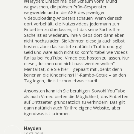
@Hayden: Einfach mal den Schaum vorm Mund
wegwischen, die pöhsen Pr0n-Gespenster
wegwedeln und in die AGB des jeweiligen
Videouploading-Anbieters schauen. Wenn der sich
dort vorbehält, die Nutzervideos jedermann zum
Einbetten zu überlassen, ist das seine Sache. Ihre
Sache ist es wiederum, Ihre Videos dort dann eben
nicht hochzuladen. Sie könnten diese ja auch selbst
hosten, aber das kostete natürlich Traffic und ggf.
Geld und wäre auch nicht so komfortabel wie Videos
für lau bei YouTube, Vimeo etc. hosten zu lassen. Nur
diese „duschen und nicht nass werden wollen“
Mentalität, die Sie hier – gepaart mit „denkt denn
keiner an die Kinder!!eins11“-Rambo-Getue – an den
Tag legen, die ist schon etwas skurril.
Ansonsten kann ich Sie beruhigen: Sowohl YouTube
als auch Vimeo bieten die Möglichkeit, das Einbetten
auf Drittseiten grundsätzlich zu verhindern. Das gilt
dann natürlich auch für Ihre eigene Website, aber
irgendwas ist ja immer.
Hayden
10.07, 2015