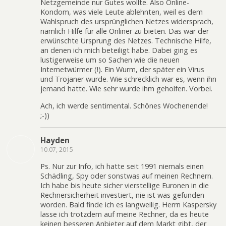
Netzgemeinde nur Gutes wollte. Also Online-
Kondom, was viele Leute ablehnten, weil es dem
Wahlspruch des ursprünglichen Netzes widersprach,
nämlich Hilfe für alle Onliner zu bieten. Das war der
erwünschte Ursprung des Netzes. Technische Hilfe,
an denen ich mich beteiligt habe. Dabei ging es
lustigerweise um so Sachen wie die neuen
Internetwürmer (!). Ein Wurm, der später ein Virus
und Trojaner wurde. Wie schrecklich war es, wenn ihn
jemand hatte. Wie sehr wurde ihm geholfen. Vorbei.
Ach, ich werde sentimental. Schönes Wochenende!
;-))
Hayden
10.07, 2015
Ps. Nur zur Info, ich hatte seit 1991 niemals einen
Schädling, Spy oder sonstwas auf meinen Rechnern.
Ich habe bis heute sicher vierstellige Euronen in die
Rechnersicherheit investiert, nie ist was gefunden
worden. Bald finde ich es langweilig. Herrn Kaspersky
lasse ich trotzdem auf meine Rechner, da es heute
keinen besseren Anbieter auf dem Markt gibt, der