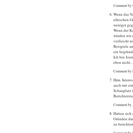
Comment by 
Wenn das Ve
ethischen G
weniger geg
Wenn der Ka
würden wir 
vielleicht 
Beispiele an
ein begründ
Ich bin Jour
eben nicht
Comment by 
Hrm. Intere
auch mit ei
Schauplatz 
Berichtersta
Comment by 
Hatten sich
Gründen dar
zu berichte
Comment by 