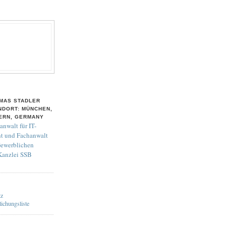
MAS STADLER
NDORT: MÜNCHEN,
ERN, GERMANY
anwalt für IT-
t und Fachanwalt
Gewerblichen
 Kanzlei SSB
tz
lichungsliste