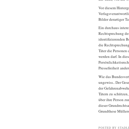
Vor diesem Hinterg
Verlagsverantwortl
Bilder derartiger Ta
Ein durchaus intere
Rechtsprechung de
identifizierenden Be
die Rechtsprechung
Täter die Personen 
werden darf. In di
Persönlichkeitsrech
Pressefreiheit ande
Wie das Bundesverfa
ungewiss.. Der Ges
der Gefahrenabwehr
Tätern zu schützen,
über ihre Person zu
dieser Grundrechts
Grundthese Müllers 
POSTED BY STADL