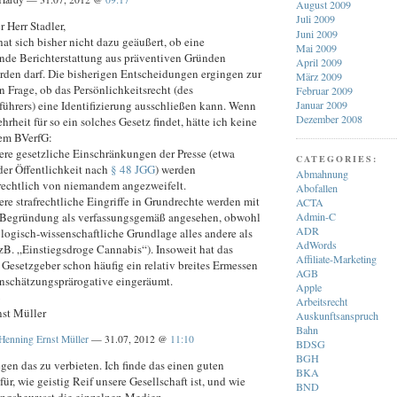
August 2009
Juli 2009
r Herr Stadler,
Juni 2009
at sich bisher nicht dazu geäußert, ob eine
Mai 2009
rende Berichterstattung aus präventiven Gründen
April 2009
rden darf. Die bisherigen Entscheidungen ergingen zur
März 2009
 Frage, ob das Persönlichkeitsrecht (des
Februar 2009
ührers) eine Identifizierung ausschließen kann. Wenn
Januar 2009
Dezember 2008
hrheit für so ein solches Gesetz findet, hätte ich keine
em BVerfG:
ere gesetzliche Einschränkungen der Presse (etwa
CATEGORIES:
der Öffentlichkeit nach
§ 48 JGG
) werden
Abmahnung
rechtlich von niemandem angezweifelt.
Abofallen
re strafrechtliche Eingriffe in Grundrechte werden mit
ACTA
 Begründung als verfassungsgemäß angesehen, obwohl
Admin-C
ADR
logisch-wissenschaftliche Grundlage alles andere als
AdWords
 (zB. „Einstiegsdroge Cannabis“). Insoweit hat das
Affiliate-Marketing
Gesetzgeber schon häufig ein relativ breites Ermessen
AGB
inschätzungsprärogative eingeräumt.
Apple
ß
Arbeitsrecht
st Müller
Auskunftsanspruch
Bahn
Henning Ernst Müller
— 31.07, 2012 @
11:10
BDSG
BGH
gen das zu verbieten. Ich finde das einen guten
BKA
für, wie geistig Reif unsere Gesellschaft ist, und wie
BND
ngsbewusst die einzelnen Medien.