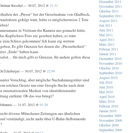
Dezember 2011
Dietmar Kuschel — 30.07, 2012 @
21:31
November 2011
Oktober 2011
rhalten der „Presse“ bei der Geiselnahme von Gladbeck,
September 2011
rundsätzen gefolgt wäre, hätte es möglicherweise 2 Tote
August 2011
eben!
Juli 2011
meramann in Vietnam die Kamera aus gemacht hätte,
Juni 2011
Mai 2011
das Kopfschuss Foto nie gesehen haben, es wäre
April 2011
nie zum Schuss gekommen! Ich kann zig weitere
März 2011
geben. Es gibt Grenzen bei denen die „Pressefreiheit“
Februar 2011
etes „Ende“ haben kann.
Januar 2011
nalist….für mich gibt es Grenzen, für andere gelten diese
Dezember 2010
…
November 2010
Oktober 2010
Dr.Ückeberger — 30.07, 2012 @
22:09
September 2010
August 2010
ssanter Vorschlag, aber mögliche Nachahmungstäter sind
Juli 2010
nem solchen Gesetz nur eine Google-Suche nach dem
Juni 2010
in internationalen Medien von identifizierender
Mai 2010
ttung entfernt. Ob das was bringt?
April 2010
März 2010
Johannes — 31.07, 2012 @
01:20
Februar 2010
Januar 2010
 nicht diverse Münchener Zeitungen aus ähnlichen
Dezember 2009
auf verständigt, nicht mehr über U-Bahn-Selbstmorde
November 2009
n?
Oktober 2009
September 2009
Hardy — 31.07, 2012 @
09:17