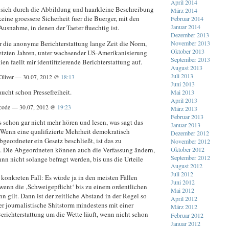
April 2014
 sich durch die Abbildung und haarkleine Beschreibung
März 2014
keine groessere Sicherheit fuer die Buerger, mit den
Februar 2014
Januar 2014
Ausnahme, in denen der Taeter fluechtig ist.
Dezember 2013
r die anonyme Berichterstattung lange Zeit die Norm,
November 2013
Oktober 2013
 letzten Jahren, unter wachsender US-Amerikanisierung
September 2013
en faellt mir identifizierende Berichterstattung auf.
August 2013
Juli 2013
Oliver — 30.07, 2012 @
18:13
Juni 2013
aucht schon Pressefreiheit.
Mai 2013
April 2013
code — 30.07, 2012 @
19:23
März 2013
Februar 2013
 schon gar nicht mehr hören und lesen, was sagt das
Januar 2013
Wenn eine qualifizierte Mehrheit demokratisch
Dezember 2012
geordneter ein Gesetz beschließt, ist das zu
November 2012
n. Die Abgeordneten können auch die Verfassung ändern,
Oktober 2012
September 2012
n nicht solange befragt werden, bis uns die Urteile
August 2012
Juli 2012
konkreten Fall: Es würde ja in den meisten Fällen
Juni 2012
 wenn die ‚Schweigepflicht‘ bis zu einem ordentlichen
Mai 2012
n gilt. Dann ist der zeitliche Abstand in der Regel so
April 2012
er journalistische Shitstorm mindestens mit einer
März 2012
erichterstattung um die Wette läuft, wenn nicht schon
Februar 2012
Januar 2012