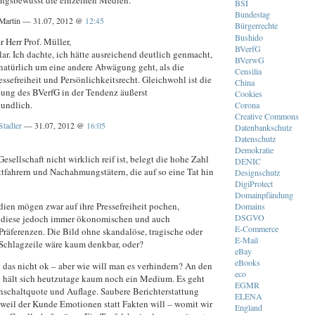
BSI
Bundestag
Martin — 31.07, 2012 @
12:45
Bürgerrechte
Bushido
r Herr Prof. Müller,
BVerfG
klar. Ich dachte, ich hätte ausreichend deutlich genmacht,
BVerwG
 natürlich um eine andere Abwägung geht, als die
Censilia
ssefreiheit und Persönlichkeitsrecht. Gleichwohl ist die
China
ung des BVerfG in der Tendenz äußerst
Cookies
undlich.
Corona
Creative Commons
Stadler
— 31.07, 2012 @
16:05
Datenbankschutz
Datenschutz
Demokratie
esellschaft nicht wirklich reif ist, belegt die hohe Zahl
DENIC
ttfahrern und Nachahmungstätern, die auf so eine Tat hin
Designschutz
DigiProtect
Domainpfändung
ien mögen zwar auf ihre Pressefreiheit pochen,
Domains
DSGVO
 diese jedoch immer ökonomischen und auch
E-Commerce
Präferenzen. Die Bild ohne skandalöse, tragische oder
E-Mail
 Schlagzeile wäre kaum denkbar, oder?
eBay
eBooks
t das nicht ok – aber wie will man es verhindern? An den
eco
 hält sich heutzutage kaum noch ein Medium. Es geht
EGMR
nschaltquote und Auflage. Saubere Berichterstattung
ELENA
, weil der Kunde Emotionen statt Fakten will – womit wir
England