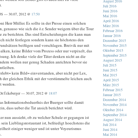
August 2016
.
Juli 2016
Juni 2016
JS — 30.07, 2012 @
17:50
Mai 2016
April 2016
i Herr Müller. Es sollte in der Presse einen solchen
März 2016
, genauso wie sich die ö.r. Sender weigern über die Tour
Februar 2016
e zu berichten. Das sind Entscheidungen die kann man
Januar 2016
ich nicht festlegen sondern kann sie höchstens den
Dezember 2015
rundsätzen beifügen und vorschlagen. Breivik nur mit
November 2015
Oktober 2015
alken, keine Bilder vom Prozess oder nur verpixelt, das
September 2015
sung. Ich denke viele der Täter denken nicht an die
August 2015
ondern wollen nur genug Schaden anrichten bevor sie
Juli 2015
entleiben.
Juni 2015
rlebt= kein Bild= einverstanden, aber nicht per Lex,
Mai 2015
h der gleichen Ethik mit der verstümmelte leichen auch
April 2015
gt werden.
März 2015
Februar 2015
Dr.Ückeberger — 30.07, 2012 @
18:07
Januar 2015
Dezember 2014
as Informationsbeduerfnis der Buerger sollte damit
November 2014
in, dass ueber die Tat ansich berichtet wird.
Oktober 2014
September 2014
er nun aussieht, ob zu welcher Schule er gegangen ist
August 2014
sein Lieblingsrestaurant ist, befriedigt hoechstens die
Juli 2014
ilheit einiger weniger und ist unter Voyeurismus
Juni 2014
.
Mai 2014