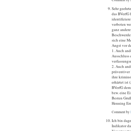
Sehr geehrte
das BVerfG h
identifizie
verboten we
ganz anderen
Beschwerdef
sich eine Me
Angst vor d
1. Auch and
Ausschluss 
verfassungs
2. Auch ande
präventiver
ihre krimino
erhärtet ist
BVerfG dem 
bzw. eine E
Besten Gru
Henning Ern
Comment by
Ich bin dage
Indikator da
Verantwortu