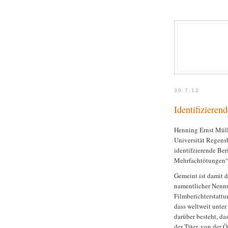
30.7.12
Identifizieren
Henning Ernst Mülle
Universität Regens
identifzierende Ber
Mehrfachtötungen“ 
Gemeint ist damit d
namentlicher Nennu
Filmberichterstattu
dass weltweit unte
darüber besteht, da
der Täter, von der