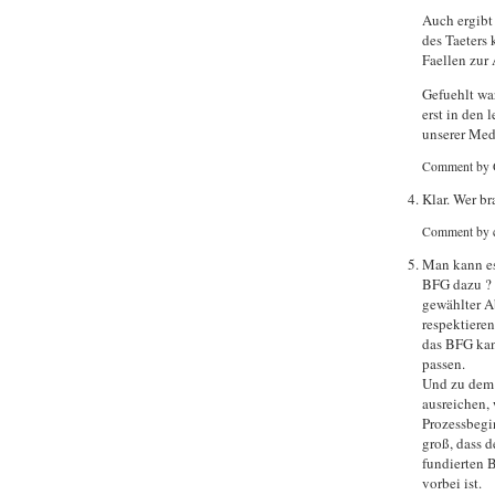
Auch ergibt
des Taeters 
Faellen zur 
Gefuehlt wa
erst in den
unserer Medi
Comment by 
Klar. Wer br
Comment by 
Man kann es
BFG dazu ? 
gewählter Ab
respektiere
das BFG kann
passen.
Und zu dem 
ausreichen,
Prozessbegin
groß, dass d
fundierten B
vorbei ist.