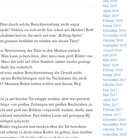
Juni 2019
Mai 2019
April 2019
März 2019
Februar 2019
äter durch solche Berichterstattung nicht sogar
Januar 2019
acht? Fühlen sie sich nicht fast schon wie Helden? Ruft
Dezember 2018
achahmer hervor, die auch auf eine „Killing-Spree“
November 2018
Oktober 2018
um genauso berühmt zu werden wie dieser Täter?
September 2018
ese Heroisierung der Täter in den Medien einfach
August 2018
Juli 2018
. Man kann ja berichten, aber muss man groß Bilder von
Mai 2018
 Muss der echt auf allen Sendern immer wieder gezeigt
März 2018
finde das widerlich.
Februar 2018
rd eine andere Berichterstattung die Gewalt nicht
Januar 2018
meine Befürchtungen sind die Nachahmer, die auch
November 2017
 15 Minuten Ruhm haben wollen und diesen Weg
Oktober 2017
.
Juni 2017
Mai 2017
ist ja auf frischer Tat ertappt worden, aber was passiert,
April 2017
htige von großen Zeitungen mit großen Buchstaben zu
März 2017
cht und groß mit Bildern vorgestellt werden, durfte man
Februar 2017
Januar 2017
schland miterleben. Fast hätten Leute mit geringem IQ
Dezember 2016
uldigen gelyncht.
November 2016
Bilder weglassen und trocken über die Tat berichten.
Oktober 2016
ord scheint es doch einen Kodex zu geben, dass darüber
September 2016
tet werden soll (leider gibt es auch hier zu viele