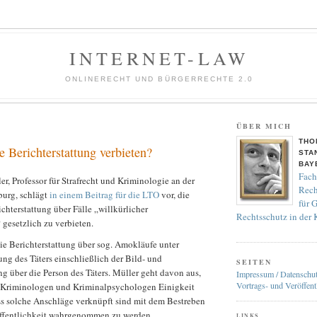
INTERNET-LAW
ONLINERECHT UND BÜRGERRECHTE 2.0
ÜBER MICH
THO
de Berichterstattung verbieten?
STA
BAY
Fach
r, Professor für Strafrecht und Kriminologie an der
Rech
burg, schlägt
in einem Beitrag für die LTO
vor, die
für 
ichterstattung über Fälle „willkürlicher
Rechtsschutz in der
gesetzlich zu verbieten.
ie Berichterstattung über sog. Amokläufe unter
ng des Täters einschließlich der Bild- und
SEITEN
ng über die Person des Täters. Müller geht davon aus,
Impressum / Datenschu
Vortrags- und Veröffent
r Kriminologen und Kriminalpsychologen Einigkeit
ss solche Anschläge verknüpft sind mit dem Bestreben
 Öffentlichkeit wahrgenommen zu werden.
LINKS