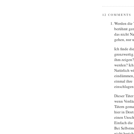
12 COMMENTS
Werden die T
berühmt gem
das nicht N
gehen, nur 
Ich finde di
grenzwertig
ihm zeigen?
werden? Ich 
Natürlich wi
eindämmen, 
einmal ihre
einschlagen
Dieser Täter 
wenn Verdäc
Tätern gema
hier in Deut
einen Unsch
Einfach die 
Bei Selbstm
nicht berich