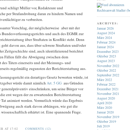
rund schlägt Müller vor, Redakteure und
Rechtsanwalt Stadler (
iche per Strafandrohung daran zu hindern Namen und
tverdächtiger zu verbreiten.
ARCHIVES:
ssanter Vorschlag, der möglicherweise aber mit der
Januar 2026
August 2024
s Bundesverfassungsgerichts und auch des EGMR zur
März 2024
richterstattung über Straftaten in Konflikt steht. Denn
Februar 2024
 geht davon aus, dass über schwere Straftaten und/oder
Januar 2024
der Zeitgeschichte sind, auch identifizierend berichtet
Dezember 2023
Oktober 2023
esen Fällen fällt die Abwägung zwischen dem
August 2023
t des Täters einerseits und der Meinungs- und
November 2022
rerseits regelmäßig zugunsten der Berichterstattung aus.
Oktober 2022
September 2022
ssungsgericht ein derartiges Gesetz bewerten würde, ist
März 2022
etzgeber würde damit nämlich
Art. 5 GG
aus Gründen
Februar 2022
 generalpräventiv einschränken, um seine Bürger vor
Dezember 2021
November 2021
 die erst wegen der zu erwartenden Berichterstattung
August 2020
r Tat animiert werden. Vermutlich würde das Ergebnis
April 2020
abwägung auch stark davon abhängen, wie gut die
März 2020
wissenschaftlich erhärtet ist. Eine spannende Frage.
Januar 2020
November 2019
Oktober 2019
Juli 2019
ER AT 17:02
COMMENTS (12)