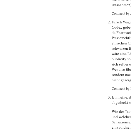
Ausnahmen)
Comment by 
Falsch Wagon
Codex geben
de Pharmaci
Presserechtl
ethischen G
schwarzen B
wäre eine Lö
publicity s
sich selber 
Wer also übe
sondern nac
nicht gezei
Comment by 
Ich meine, d
abgedeckt se
Wie der Taet
und welches 
Sensationsge
einzuordnen