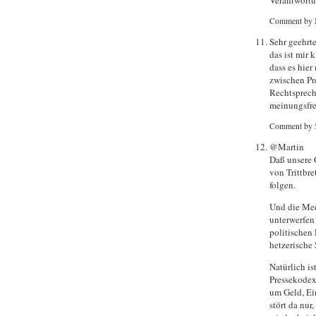
Comment by 
Sehr geehrte
das ist mir 
dass es hier
zwischen Pre
Rechtsprech
meinungsfre
Comment by
@Martin
Daß unsere G
von Trittbre
folgen.
Und die Med
unterwerfen
politischen 
hetzerische
Natürlich is
Pressekodex
um Geld, Ei
stört da nur